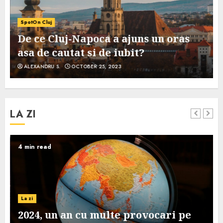
SpotOn Cluj
De ce Cluj-Napoca a ajuns un oras
asa de cautat si de iubit?
ALEXANDRU S.
OCTOBER 25, 2023
LA ZI
4 min read
La zi
2024, un an cu multe provocari pe