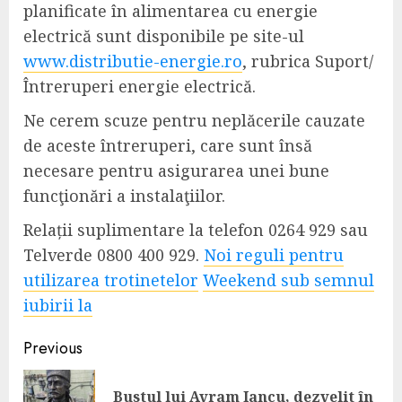
planificate în alimentarea cu energie
electrică sunt disponibile pe site-ul
www.distributie-energie.ro
, rubrica Suport/
Întreruperi energie electrică.
Ne cerem scuze pentru neplăcerile cauzate
de aceste întreruperi, care sunt însă
necesare pentru asigurarea unei bune
funcţionări a instalaţiilor.
Relații suplimentare la telefon 0264 929
sau
Telverde 0800 400 929.
Noi reguli pentru
utilizarea trotinetelor
Weekend sub semnul
iubirii la
Continue
Previous
Reading
Bustul lui Avram Iancu, dezvelit în
Pre