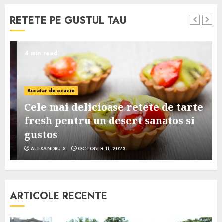
RETETE PE GUSTUL TAU
4 min read
Bucatar de ocazie
Cele mai delicioase retete de tarte
e
fresh pentru un desert sanatos si
gustos
ALEXANDRU S.
OCTOBER 11, 2023
ARTICOLE RECENTE