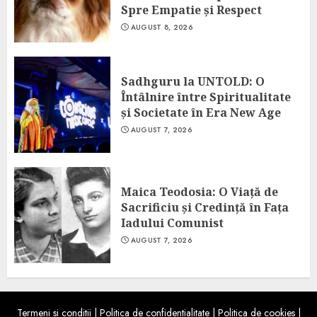
Spre Empatie și Respect
AUGUST 8, 2026
Sadhguru la UNTOLD: O
Întâlnire între Spiritualitate
și Societate în Era New Age
AUGUST 7, 2026
Maica Teodosia: O Viață de
Sacrificiu și Credință în Fața
Iadului Comunist
AUGUST 7, 2026
Termeni si conditii
|
Politica de confidentialitate
|
Politica de cookies
|