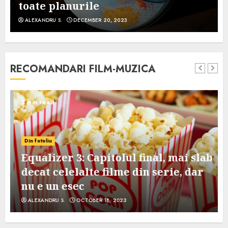
toate planurile
ALEXANDRU S.
DECEMBER 20, 2023
RECOMANDARI FILM-MUZICA
3 min read
Din fotoliu
Equalizer 3: Capitolul final, mai slab
decat celelalte filme din serie, dar
nu e un esec
ALEXANDRU S.
OCTOBER 18, 2023