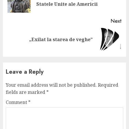
Statele Unite ale Americii
pos
Next
Next
„Exilat la starea de veghe”
post:
Leave a Reply
Your email address will not be published.
Required
fields are marked
*
Comment
*