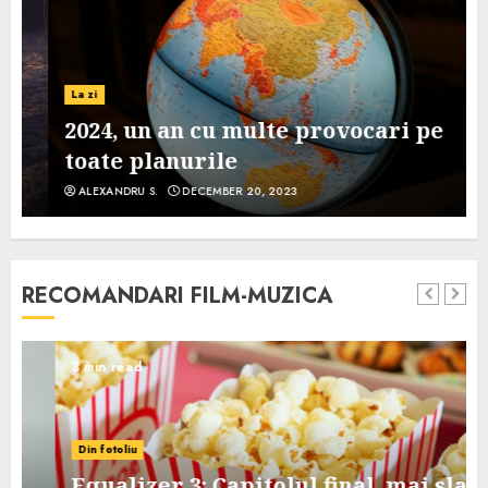
La zi
2024, un an cu multe provocari pe
toate planurile
ALEXANDRU S.
DECEMBER 20, 2023
RECOMANDARI FILM-MUZICA
3 min read
Din fotoliu
Equalizer 3: Capitolul final, mai slab