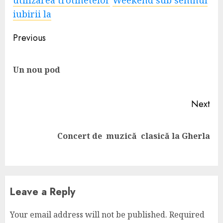
utilizarea trotinetelor
Weekend sub semnul
iubirii la
Continue
Previous
Reading
Pre
Un nou pod
pos
Next
Next
Concert de muzică clasică la Gherla
post:
Leave a Reply
Your email address will not be published.
Required