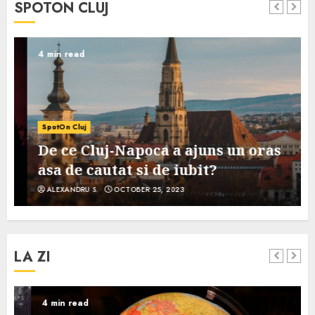
SPOTON CLUJ
4 min read
SpotOn Cluj
De ce Cluj-Napoca a ajuns un oras
asa de cautat si de iubit?
ALEXANDRU S.
OCTOBER 25, 2023
LA ZI
4 min read