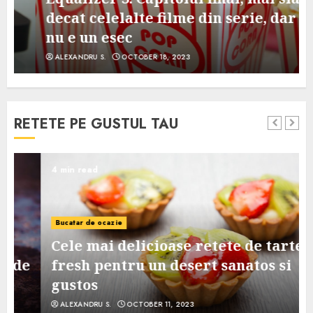
decat celelalte filme din serie, dar
nu e un esec
ALEXANDRU S.
OCTOBER 18, 2023
RETETE PE GUSTUL TAU
4 min read
Bucatar de ocazie
Cele mai delicioase retete de tarte
e
fresh pentru un desert sanatos si
gustos
ALEXANDRU S.
OCTOBER 11, 2023