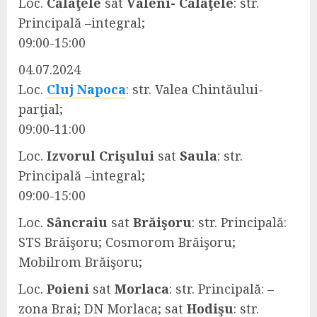
Loc.
Călăţele
sat
Văleni- Călăţele
: str.
Principală –integral;
09:00-15:00
04.07.2024
Loc.
Cluj Napoca
: str. Valea Chintăului-
parţial;
09:00-11:00
Loc.
Izvorul Crişului
sat
Saula
: str.
Principală –integral;
09:00-15:00
Loc.
Sȃncraiu
sat
Brăişoru
: str. Principală:
STS Brăişoru; Cosmorom Brăişoru;
Mobilrom Brăişoru;
Loc.
Poieni
sat
Morlaca
: str. Principală: –
zona Brai; DN Morlaca; sat
Hodişu
: str.