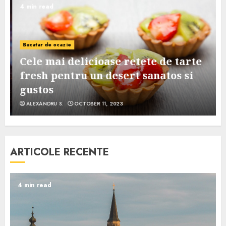
4 min read
Bucatar de ocazie
Cele mai delicioase retete de tarte
e
fresh pentru un desert sanatos si
gustos
ALEXANDRU S.
OCTOBER 11, 2023
ARTICOLE RECENTE
4 min read