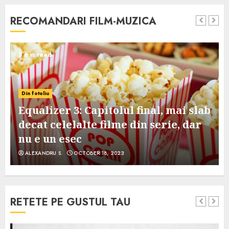
RECOMANDARI FILM-MUZICA
3 min read
Din fotoliu
Equalizer 3: Capitolul final, mai slab
decat celelalte filme din serie, dar
nu e un esec
ALEXANDRU S.
OCTOBER 18, 2023
RETETE PE GUSTUL TAU