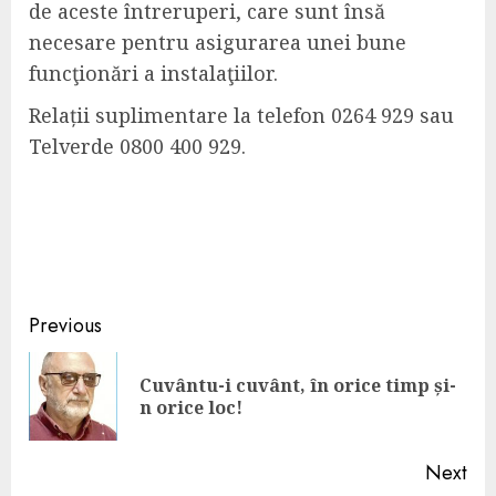
de aceste întreruperi, care sunt însă
necesare pentru asigurarea unei bune
funcţionări a instalaţiilor.
Relații suplimentare la telefon 0264 929 sau
Telverde 0800 400 929.
Continue
Previous
Reading
Cuvântu-i cuvânt, în orice timp și-
Pre
n orice loc!
pos
Next