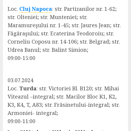
Loc.
Cluj Napoca
: str. Partizanilor nr. 1-62;
str. Olteniei; str. Munteniei; str.
Maramureşului nr. 1-45; str. Jaures Jean; str.
Făgăraşului; str. Ecaterina Teodoroiu; str.
Corneliu Coposu nr. 14-106; str. Belgrad; str.
Udrea Banul; str. Balint Simion;
09:00-15:00
03.07.2024
Loc.
Turda
: str. Victoriei Bl. B120; str. Mihai
Viteazul –integral; str. Macilor Bloc K1, K2,
K3, K4, T, A83; str. Frăsinetului-integral; str.
Armoniei- integral;
09:00-11:00