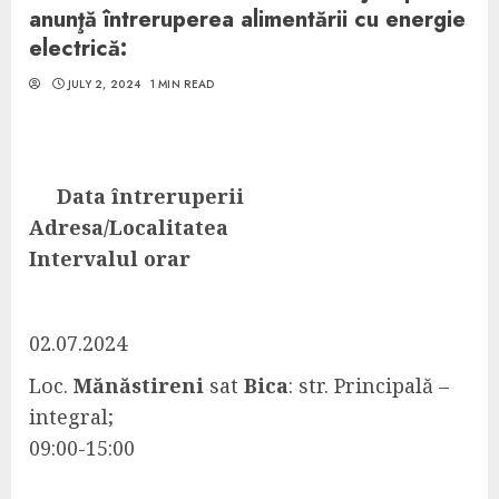
anunţă întreruperea alimentării cu energie
electrică:
JULY 2, 2024
1 MIN READ
Data întreruperii
Adresa/Localitatea
Intervalul orar
02.07.2024
Loc.
Mănăstireni
sat
Bica
: str. Principală –
integral;
09:00-15:00