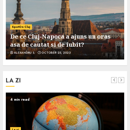
SpotOn Cluj
De ce Cluj-Napoca a ajuns un oras
asa de cautat si de iubit?
ALEXANDRU S.
OCTOBER 25, 2023
LA ZI
4 min read
La zi