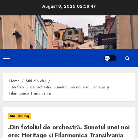
Skip
August 8, 2026
02:58:48
to
content
Primary
Menu
Home
Stiri din cluj
.Din fotoliul de orchestră. Sunetul unei noi ere: Heritage și
Filarmonica Transilvania
Stiri din cluj
.Din fotoliul de orchestră. Sunetul unei noi
ere: Heritage și Filarmonica Transilvania