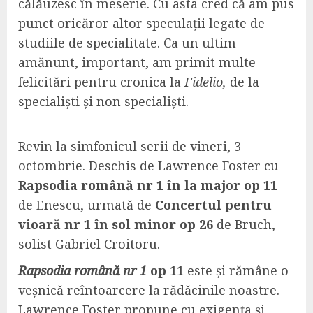
călăuzesc în meserie. Cu asta cred că am pus
punct oricăror altor speculații legate de
studiile de specialitate. Ca un ultim
amănunt, important, am primit multe
felicitări pentru cronica la
Fidelio,
de la
specialiști și non specialiști.
Revin la simfonicul serii de vineri, 3
octombrie. Deschis de Lawrence Foster cu
Rapsodia română nr 1 în la major op 11
de Enescu, urmată de
Concertul pentru
vioară nr 1 în sol minor
op 26
de Bruch,
solist Gabriel Croitoru.
Rapsodia română nr 1
op 11
este și rămâne o
veșnică reîntoarcere la rădăcinile noastre.
Lawrence Foster propune cu exigența și