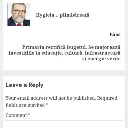
Reading
Pre
Hygieia… plimbăreață
pos
Next
Primăria rectifică bugetul. Se majorează
Next
investițiile în educație, cultură, infrastructură
post:
și energie verde
Leave a Reply
Your email address will not be published.
Required
fields are marked
*
Comment
*