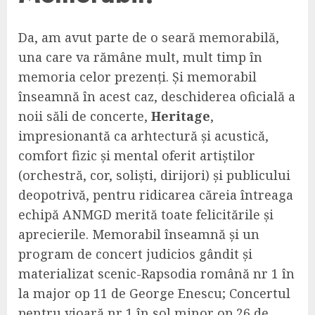
Da, am avut parte de o seară memorabilă,
una care va rămâne mult, mult timp în
memoria celor prezenți. Și memorabil
înseamnă în acest caz, deschiderea oficială a
noii săli de concerte,
Heritage
,
impresionantă ca arhtectură și acustică,
comfort fizic și mental oferit artiștilor
(orchestră, cor, soliști, dirijori) și publicului
deopotrivă, pentru ridicarea căreia întreaga
echipă ANMGD merită toate felicitările și
aprecierile. Memorabil înseamnă și un
program de concert judicios gândit și
materializat scenic-Rapsodia română nr 1 în
la major op 11 de George Enescu; Concertul
pentru vioară nr 1 în sol minor op 26 de