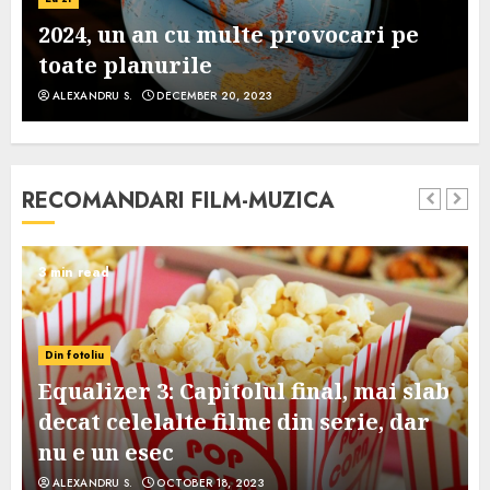
2024, un an cu multe provocari pe
toate planurile
ALEXANDRU S.
DECEMBER 20, 2023
RECOMANDARI FILM-MUZICA
3 min read
Din fotoliu
Equalizer 3: Capitolul final, mai slab
decat celelalte filme din serie, dar
nu e un esec
ALEXANDRU S.
OCTOBER 18, 2023