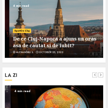
4 min read
SpotOn Cluj
De ce Cluj-Napoca a ajuns un oras
asa de cautat si de iubit?
ALEXANDRU S.
OCTOBER 25, 2023
LA ZI
4 min read