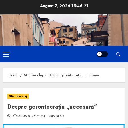
Skip
August 7, 2026
15:46:22
to
content
Primary
Menu
Home
Stiri din cluj
Despre gerontocrația „necesară”
Stiri din cluj
Despre gerontocrația „necesară”
JANUARY 26, 2024
1 MIN READ