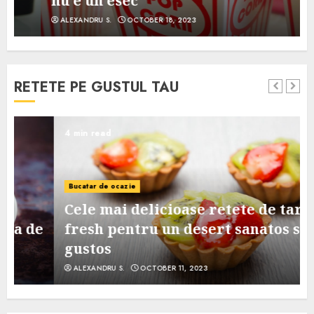
nu e un esec
ALEXANDRU S.
OCTOBER 18, 2023
RETETE PE GUSTUL TAU
4 min read
Bucatar de ocazie
Cele mai delicioase retete de tarte
e
fresh pentru un desert sanatos si
gustos
ALEXANDRU S.
OCTOBER 11, 2023