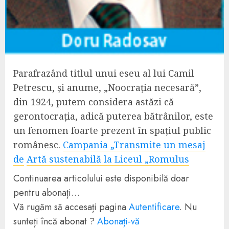
Parafrazând titlul unui eseu al lui Camil
Petrescu, și anume, „Noocrația necesară”,
din 1924, putem considera astăzi că
gerontocrația, adică puterea bătrânilor, este
un fenomen foarte prezent în spațiul public
românesc.
Campania „Transmite un mesaj
de
Artă sustenabilă la Liceul „Romulus
Continuarea articolului este disponibilă doar
pentru abonați…
Vă rugăm să accesați pagina
Autentificare
. Nu
sunteți încă abonat ?
Abonați-vă