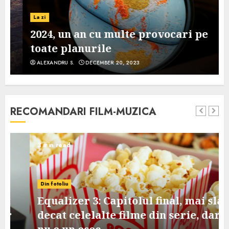
La zi
2024, un an cu multe provocari pe
toate planurile
ALEXANDRU S.
DECEMBER 20, 2023
RECOMANDARI FILM-MUZICA
3 min read
Din fotoliu
Equalizer 3: Capitolul final, mai slab
decat celelalte filme din serie, dar