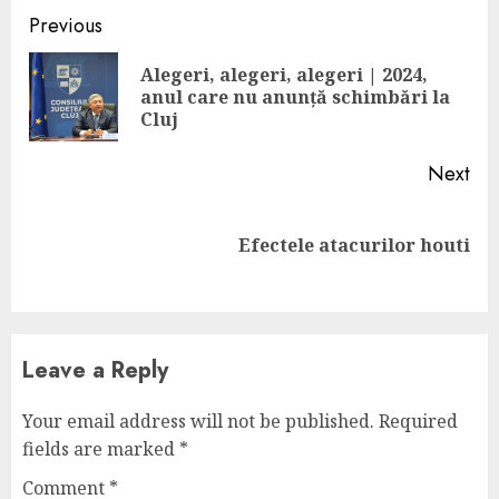
Continue
Previous
Reading
Alegeri, alegeri, alegeri | 2024,
Pre
anul care nu anunță schimbări la
pos
Cluj
Next
Next
Efectele atacurilor houti
post:
Leave a Reply
Your email address will not be published.
Required
fields are marked
*
Comment
*