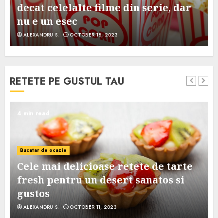
decat celelalte filme din serie, dar
nu e un esec
ALEXANDRU S.
OCTOBER 18, 2023
RETETE PE GUSTUL TAU
4 min read
Bucatar de ocazie
Cele mai delicioase retete de tarte
e
fresh pentru un desert sanatos si
gustos
ALEXANDRU S.
OCTOBER 11, 2023