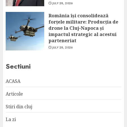
JULY 28, 2026
România își consolidează
forțele militare: Producția de
drone la Cluj-Napoca și
impactul strategic al acestui
parteneriat
JULY 28, 2026
Sectiuni
ACASA
Articole
Stiri din cluj
La zi