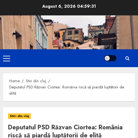
Skip
August 6, 2026
04:59:33
to
content
Primary
Menu
Home
Stiri din cluj
Deputatul PSD Răzvan Ciortea: România riscă să piardă luptătorii de
elită
Stiri din cluj
Deputatul PSD Răzvan Ciortea: România
riscă să piardă luptătorii de elită