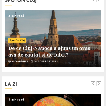
SPOTON CLUJ
4 min read
SpotOn Cluj
De ce Cluj-Napoca a ajuns un oras
asa de cautat si de iubit?
ALEXANDRU S.
OCTOBER 25, 2023
LA ZI
4 min read