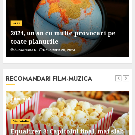
La zi
2024, un an cu multe provocari pe
toate planurile
ALEXANDRU S.
DECEMBER 20, 2023
RECOMANDARI FILM-MUZICA
3 min read
Din fotoliu
Equalizer 3: Capitolul final, mai slab