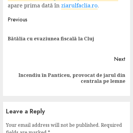
apare prima dată în
ziarulfaclia.ro
.
Continue
Previous
Reading
Pre
Bătălia cu evaziunea fiscală la Cluj
pos
Next
Incendiu în Panticeu, provocat de jarul din
Next
centrala pe lemne
post:
Leave a Reply
Your email address will not be published.
Required
fields are marked
*