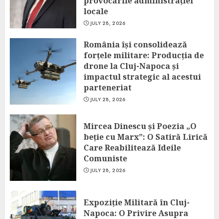
provocările administrației
locale
JULY 28, 2026
România își consolidează
forțele militare: Producția de
drone la Cluj-Napoca și
impactul strategic al acestui
parteneriat
JULY 28, 2026
Mircea Dinescu și Poezia „O
beție cu Marx”: O Satiră Lirică
Care Reabilitează Ideile
Comuniste
JULY 28, 2026
Expoziție Militară în Cluj-
Napoca: O Privire Asupra