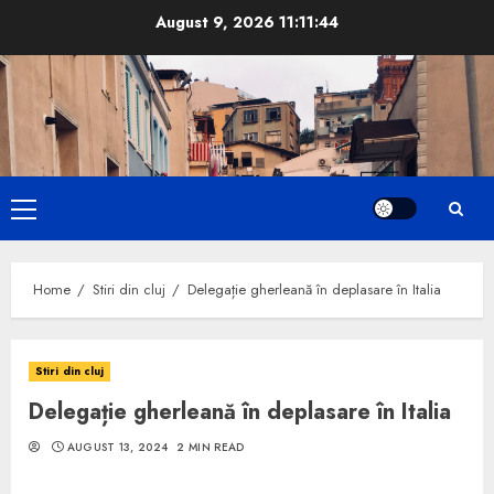
Skip
August 9, 2026
11:11:45
to
content
Primary
Menu
Home
Stiri din cluj
Delegație gherleană în deplasare în Italia
Stiri din cluj
Delegație gherleană în deplasare în Italia
AUGUST 13, 2024
2 MIN READ