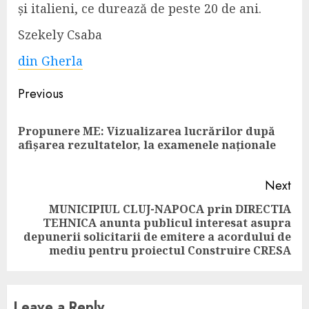
și italieni, ce durează de peste 20 de ani.
Szekely Csaba
din Gherla
Continue
Previous
Reading
Propunere ME: Vizualizarea lucrărilor după
Pre
afișarea rezultatelor, la examenele naționale
pos
Next
MUNICIPIUL CLUJ-NAPOCA prin DIRECTIA
TEHNICA anunta publicul interesat asupra
Next
depunerii solicitarii de emitere a acordului de
post:
mediu pentru proiectul Construire CRESA
Leave a Reply