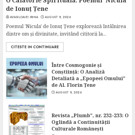
O Călătorie Spirituală: Poemul ‘Nicula’
de Ionuț Țene
AVASILOAIEI IRINA
AUGUST 9, 2026
Poemul 'Nicula' de Ionuț Țene explorează întâlnirea
dintre om și divinitate, invitând cititorii la...
CITESTE IN CONTINUARE
Între Cosmogonie și
Conștiință: O Analiză
Detaliată a „Epopeei Omului”
de Al. Florin Țene
AUGUST 9, 2026
Revista „Plumb”, nr. 232–233: O
Oglindă a Continuității
Culturale Românești