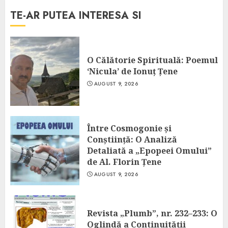
TE-AR PUTEA INTERESA SI
O Călătorie Spirituală: Poemul
‘Nicula’ de Ionuț Țene
AUGUST 9, 2026
Între Cosmogonie și
Conștiință: O Analiză
Detaliată a „Epopeei Omului”
de Al. Florin Țene
AUGUST 9, 2026
Revista „Plumb”, nr. 232–233: O
Oglindă a Continuității