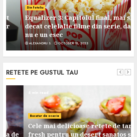
Din fotoliu
Equalizer 3: Capitolul final, mai slab
decat celelalte filme din serie, dar
nu e un esec
ALEXANDRU S.
OCTOBER 18, 2023
RETETE PE GUSTUL TAU
4 min read
Bucatar de ocazie
Cele mai delicioase retete de tarte
e
fresh pentru un desert sanatos si