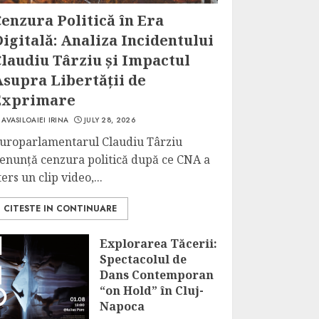
enzura Politică în Era
igitală: Analiza Incidentului
laudiu Târziu și Impactul
Asupra Libertății de
Exprimare
AVASILOAIEI IRINA
JULY 28, 2026
uroparlamentarul Claudiu Târziu
enunță cenzura politică după ce CNA a
ters un clip video,...
CITESTE IN CONTINUARE
Explorarea Tăcerii:
Spectacolul de
Dans Contemporan
“on Hold” în Cluj-
Napoca