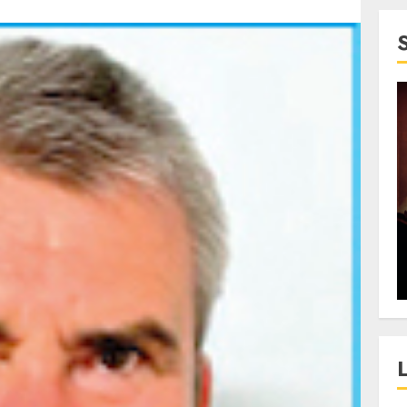
4 min read
SpotOn Cluj
jurul
Festivalurile Clujului. De
fli intr-un
ce atrage Clujul tinerii si
t in
pe cei mai in varsta an de
”?
an?
ALEXANDRU S.
DECEMBER 13, 2023