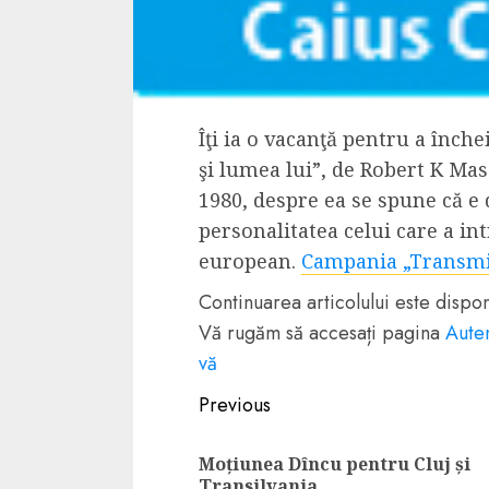
Dungeons & Drag
Onoare printre ho
film ca un joc car
cucereste de la 
Îţi ia o vacanţă pentru a înche
cadre
şi lumea lui”, de Robert K Mas
ALEXANDRU S.
MAY 17, 2023
1980, despre ea se spune că e 
personalitatea celui care a in
european.
Campania „Transmi
Continuarea articolului este disp
Vă rugăm să accesați pagina
Auten
4 min read
vă
Continue
Previous
Reading
Moțiunea Dîncu pentru Cluj și
Bucatar de ocazie
Transilvania