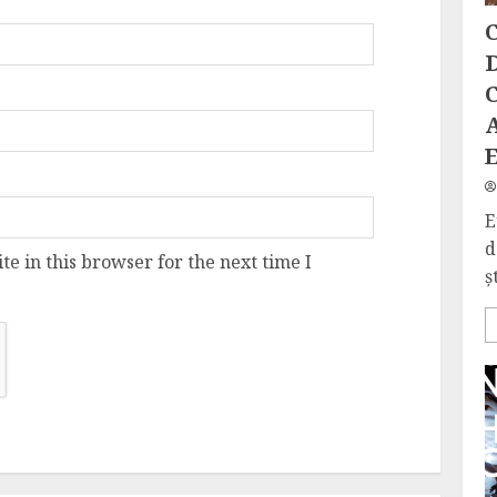
C
D
C
E
d
e in this browser for the next time I
ș