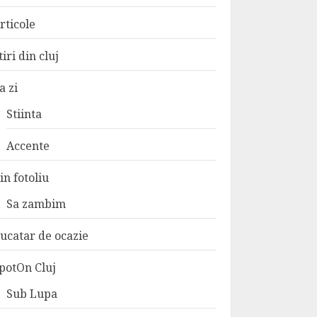
rticole
tiri din cluj
a zi
Stiinta
Accente
in fotoliu
Sa zambim
ucatar de ocazie
potOn Cluj
Sub Lupa