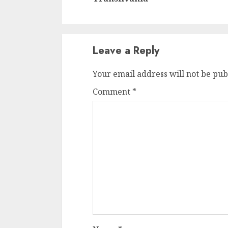
Cele mai delicioa
cu piept de curc
ALEXANDRU S.
MAY 24, 2023
Leave a Reply
Your email address will not be pub
Comment
*