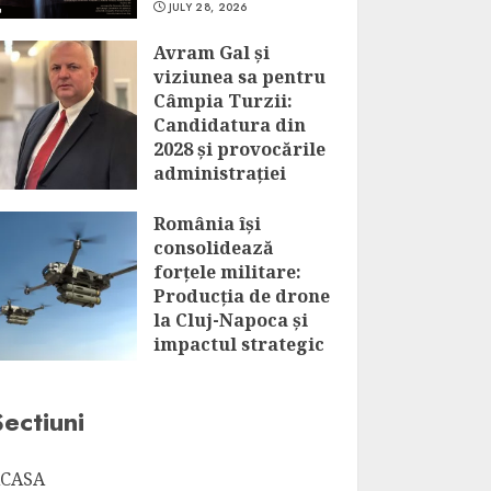
JULY 28, 2026
Avram Gal și
viziunea sa pentru
Câmpia Turzii:
Candidatura din
2028 și provocările
administrației
locale
România își
JULY 28, 2026
consolidează
forțele militare:
Producția de drone
la Cluj-Napoca și
impactul strategic
al acestui
parteneriat
Sectiuni
JULY 28, 2026
CASA