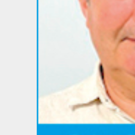
4 min read
La zi
Razboiul din Gaza
fatala pentru Ori
Mijlociu?
ALEXANDRU S.
NOVEMBER 1,
3 min read
Din fotoliu