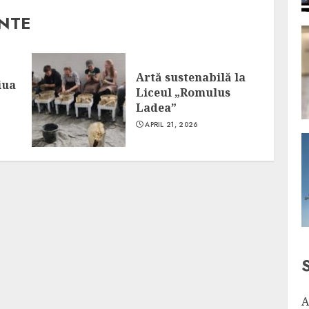
ANTE
Artă sustenabilă la
iua
Liceul „Romulus
Ladea”
APRIL 21, 2026
A