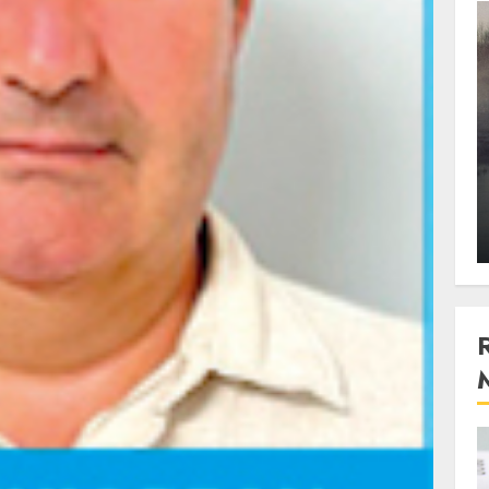
3 min read
Stiinta
, scanteia
Lumina ar putea contribui
entul
si ea la evaporarea apei in
natura
 2023
ALEXANDRU S.
DECEMBER 27, 2023
4 min read