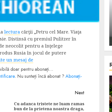
ons:
Din fotoliu
ti, un
The Killer, un film care nu a
e te
reusit sa se ridice la
primele
nivelul asteptarilor
ia
lectura
cărţii „Petru cel Mare. Viaţa
publicului si criticilor
sie. Distinsă cu premiul Pulitzer în
ALEXANDRU S.
DECEMBER 6, 2023
de neocolit pentru a înţelege
trodus Rusia în jocul de putere
te un mesaj de
onibilă doar pentru abonați…
tificare
. Nu sunteți încă abonat ?
Abonați-
4 min read
Next
Bucatar de ocazie
Cu adanca tristete ne luam ramas
Previous
Next
3 retete delicioase in care
bun de la prietena noastra draga,