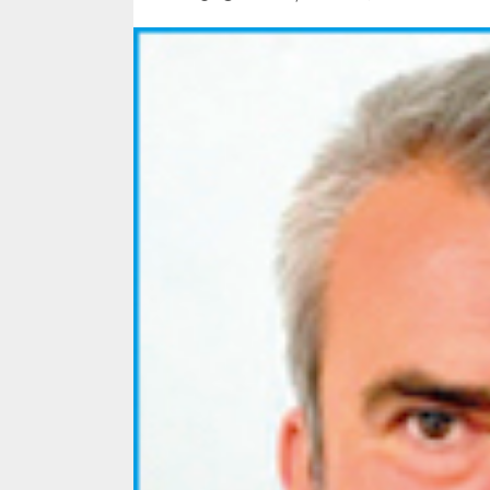
5 min read
SpotOn Cluj
Ce poti vizita in 
Clujului cand te a
weekend prelungi
“Orasul Comoara
ALEXANDRU S.
MAY 31, 2023