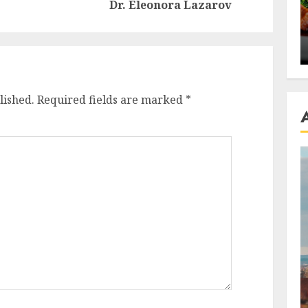
post:
post:
Dr. Eleonora Lazarov
se retete
carnea de rata e vedeta
an
incontestabila
ALEXANDRU S.
NOVEMBER 29, 2023
lished.
Required fields are marked
*