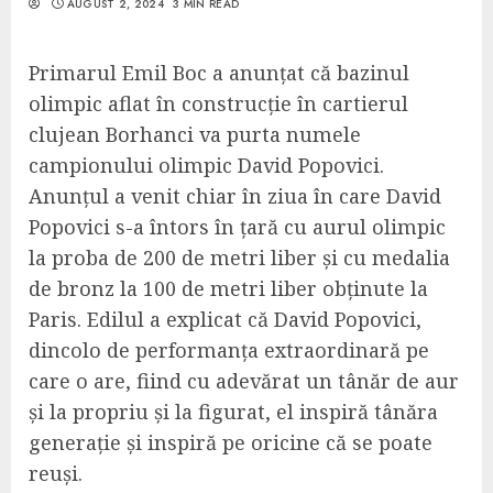
AUGUST 2, 2024
3 MIN READ
Primarul Emil Boc a anunțat că bazinul
olimpic aflat în construcție în cartierul
clujean Borhanci va purta numele
campionului olimpic David Popovici.
Anunțul a venit chiar în ziua în care David
Popovici s-a întors în țară cu aurul olimpic
la proba de 200 de metri liber și cu medalia
de bronz la 100 de metri liber obținute la
Paris. Edilul a explicat că
David Popovici,
dincolo de performanț
a
extraordinară pe
care o are, fiind cu adevărat un tânăr de
a
ur
și
la propriu și la figurat, el
inspiră tânăra
generație
și inspiră pe oricine că se poate
reuși.