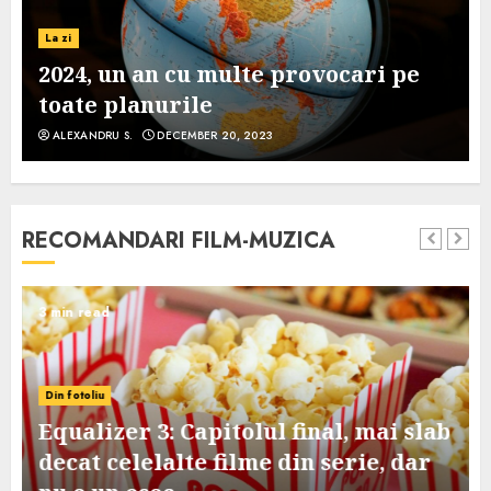
La zi
2024, un an cu multe provocari pe
toate planurile
ALEXANDRU S.
DECEMBER 20, 2023
RECOMANDARI FILM-MUZICA
3 min read
Din fotoliu
Equalizer 3: Capitolul final, mai slab
decat celelalte filme din serie, dar