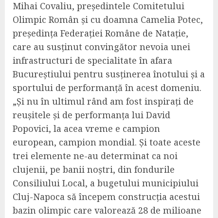
Mihai
Co
valiu,
p
reședintele Comitetului
O
limpic
R
omân și cu
doamna
Camelia
P
otec,
p
reședința Federației Române de
N
atație,
care au susținut convingător nevoia unei
infrastructuri de specialitate în afara
Bucureștiului pentru susținerea
în
otului și a
s
portului de performanță în acest domeniu.
„Ș
i nu în ultimul rând am fost inspirați de
reușitele și de performanța lui David
Popovici, la acea vreme e campion
european, campion mondial.
Ș
i toate aceste
trei elemente ne-au determinat ca noi
clujenii, pe banii noștri, din fondurile
Consiliului Local, a bugetului municipiului
Cluj-Napoca să începem construcția acestui
bazin olimpic care valorează 28 de milioane