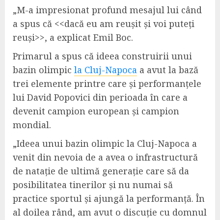
„
M-
a impresiona
t
pro
fund
mesajul lui când
a spus
că
<<
dacă eu am reușit și voi puteți
reuși>>,
a explicat Emil Boc.
Primarul a spus că ideea construirii unui
bazin olimpic
la Cluj-Napoca
a avut la bază
trei elemente printre care și performanțele
lui David Popovici din perioada în care a
devenit campion european și campion
mondial.
„
Ideea unui bazin olimpic la Cluj-Napoca a
venit din nevoia de a avea o infrastructură
de natație de ultimă generație care să da
posibilitatea tinerilor și nu numai să
practice sportul și ajungă la performanță. În
al doilea rând, am avut o discuție cu domnul