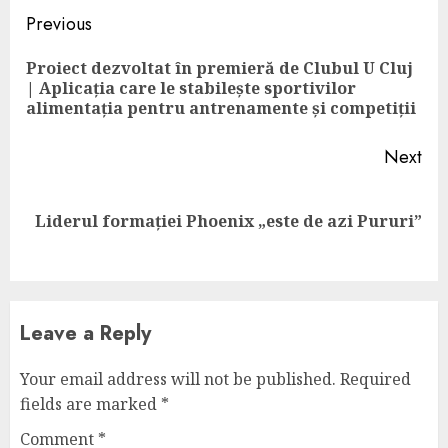
Continue
Previous
Reading
Proiect dezvoltat în premieră de Clubul U Cluj
Pre
| Aplicația care le stabilește sportivilor
pos
alimentația pentru antrenamente și competiții
Next
Next
Liderul formației Phoenix „este de azi Pururi”
post:
Leave a Reply
Your email address will not be published.
Required
fields are marked
*
Comment
*