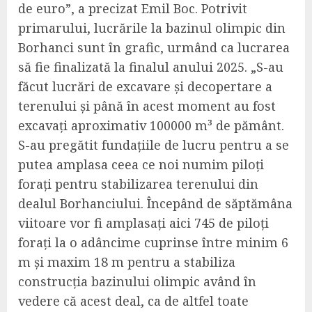
de
euro”, a precizat Emil Boc. Potrivit
primarului, lucrările la bazinul olimpic din
Borhanci sunt în grafic, urmând ca lucrarea
să fie finalizată la finalul anului 2025. „S-
au
făcut lucrări de excavare și
de
copertare a
terenului și până în acest moment au fost
excavați aproximativ 100000 m³ de pământ.
S-
au pregătit fundațiile de lucru pentru a se
putea amplasa ceea ce noi numim piloți
forați pentru stabilizarea terenului din
dealul
B
orhanciului.
Î
ncepând de săptămâna
viitoare vor fi amplasați aici 745 de piloți
forați la o adâncime cuprinse între minim 6
m și maxim 18 m pentru a stabiliza
construcția bazinului olimpic având în
vedere că acest deal, ca de
altfel
toate