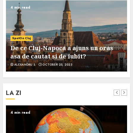
4 min read
SpotOn Cluj
De ce Cluj-Napoca a ajuns un oras
asa de cautat si de iubit?
ALEXANDRU S.
OCTOBER 25, 2023
LA ZI
4 min read