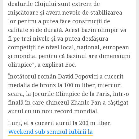
dealurile Clujului sunt extrem de
mișcătoare și avem nevoie de stabilizarea
lor pentru a putea face construcții de
calitate și de durată.
A
cest bazin olimpic va
fi pe trei nivele și va putea desfășura
competiții de nivel local, național, european
și mondial pentru că bazinul are dimensiuni
o
limpice
”, a explicat Boc
.
Înotătorul român David Popovici a cucerit
medalia de bronz la 100 m liber, miercuri
seara, la Jocurile Olimpice de la Paris, într-o
finală în care chinezul Zhanle Pan a câştigat
aurul cu un nou record mondial.
Luni, el a cucerit aurul la 200 m liber.
Weekend sub semnul iubirii la