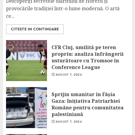
Descoperiți secretele olăritului de Horezu și
provocările tradiției într-o lume modernă. O artă
ce...
CITESTE IN CONTINUARE
CFR Cluj, umilită pe teren
propriu: analiza înfrângerii
usturătoare cu Tromsoe în
Conference League
AUGUST 7, 2026
Sprijin umanitar în Fâșia
Gaza: Inițiativa Patriarhiei
Române pentru comunitatea
palestiniană
AUGUST 7, 2026