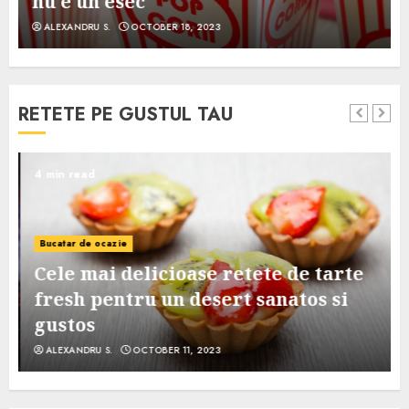
nu e un esec
ALEXANDRU S.
OCTOBER 18, 2023
RETETE PE GUSTUL TAU
4 min read
Bucatar de ocazie
Cele mai delicioase retete de tarte
e
fresh pentru un desert sanatos si
gustos
ALEXANDRU S.
OCTOBER 11, 2023