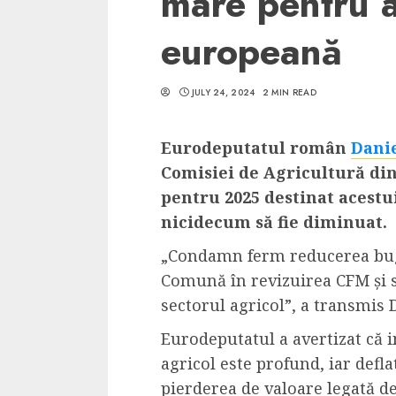
mare pentru a
europeană
JULY 24, 2024
2 MIN READ
5 min read
SpotOn Cluj
Eurodeputatul român
Dani
Ce poti vizita in 
Comisiei de Agricultură di
Clujului cand te a
pentru 2025 destinat acestui
weekend prelungi
nicidecum să fie diminuat.
“Orasul Comoara
„Condamn ferm reducerea buge
ALEXANDRU S.
MAY 31, 2023
Comună în revizuirea CFM și s
sectorul agricol”, a transmis 
Eurodeputatul a avertizat că i
agricol este profund, iar def
pierderea de valoare legată de