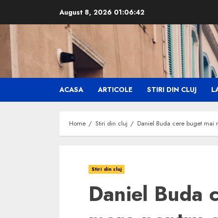
Skip
August 8, 2026
01:06:43
to
content
ACASA
ARTICOLE
STIRI DIN CLUJ
LA
Home
Stiri din cluj
Daniel Buda cere buget mai 
Stiri din cluj
Daniel Buda 