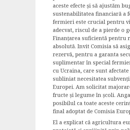
aceste efecte și să ajustăm b
4 min read
sustenabilitatea financiară a f
fermieri este crucial pentru vi
adecvat, riscul de a pierde o g
La zi
Finanțarea suficientă pentru r
Razboiul din Gaza
absolută. Invit Comisia să asi
fatala pentru Ori
rezervă, pentru a garanta secu
Mijlociu?
suplimentar în special fermier
ALEXANDRU S.
NOVEMBER 1,
cu Ucraina, care sunt afectate
subliniat necesitatea subvenții
Europei. Am solicitat majora
fructe și legume în școli. Ang
posibilul ca toate aceste ceri
final adoptat de Comisia Euro
3 min read
El a explicat că agricultura e
Din fotoliu