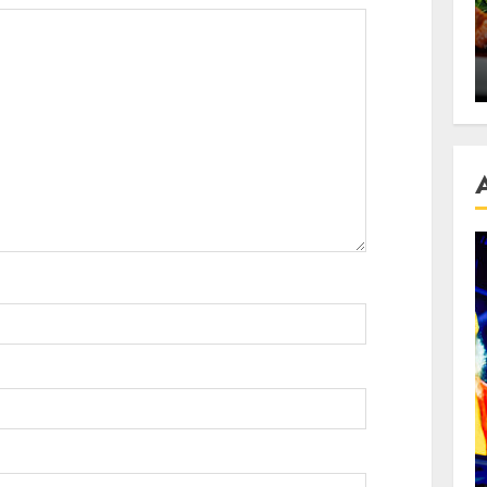
se retete
carnea de rata e vedeta
an
incontestabila
ALEXANDRU S.
NOVEMBER 29, 2023