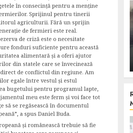
ugetele în consecință pentru a menține
3 min read
ermierilor. Sprijinul pentru tinerii
itorul agriculturii. Fără un sprijin
enerație de fermieri este real.
Stiinta
ezerva de criză este o necesitate
, scanteia
Lumina ar putea contribui
gure fonduri suficiente pentru această
entul
si ea la evaporarea apei in
ritatea alimentară și a oferi ajutor
natura
ilor din statele care se învecinează
 2023
ALEXANDRU S.
DECEMBER 27, 2023
 direct de conflictul din regiune. Am
lor egale între vestul și estul
rea bugetului pentru programul lapte,
ajamentul meu este ferm și voi face tot
nțe să se regăsească în documentul
peană”, a spus Daniel Buda.
4 min read
uropeană și românească trebuie să fie