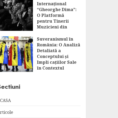
Internațional
“Gheorghe Dima”:
O Platformă
pentru Tinerii
Muzicieni din
România și Nu
Numai
Suveranismul în
România: O Analiză
AUGUST 7, 2026
Detaliată a
Conceptului și
Impli cațiilor Sale
în Contextul
Globalizării
AUGUST 7, 2026
Sectiuni
CASA
rticole