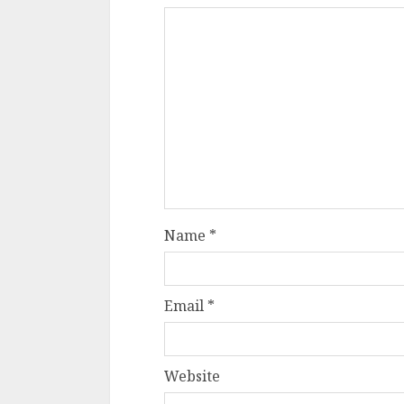
Cele mai delicioa
cu piept de curc
ALEXANDRU S.
MAY 24, 2023
Name
*
Email
*
Website