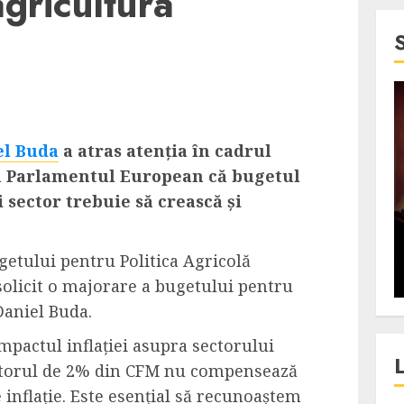
gricultura
4 min read
SpotOn Cluj
el Buda
a atras atenția în cadrul
jurul
Festivalurile Clujului. De
n Parlamentul European că bugetul
fli intr-un
ce atrage Clujul tinerii si
 sector trebuie să crească și
t in
pe cei mai in varsta an de
”?
an?
tului pentru Politica Agricolă
ALEXANDRU S.
DECEMBER 13, 2023
olicit o majorare a bugetului pentru
Daniel Buda.
mpactul inflației asupra sectorului
latorul de 2% din CFM nu compensează
 inflație. Este esențial să recunoaștem