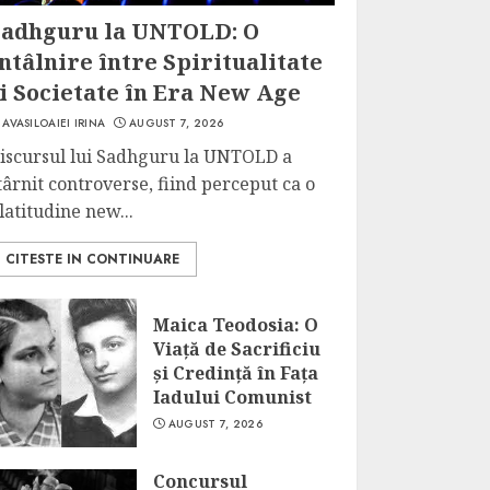
Sadhguru la UNTOLD: O
ntâlnire între Spiritualitate
i Societate în Era New Age
AVASILOAIEI IRINA
AUGUST 7, 2026
iscursul lui Sadhguru la UNTOLD a
târnit controverse, fiind perceput ca o
latitudine new...
CITESTE IN CONTINUARE
Maica Teodosia: O
Viață de Sacrificiu
și Credință în Fața
Iadului Comunist
AUGUST 7, 2026
Concursul