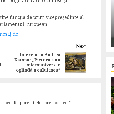
litici bugetare care recunosc și
ons:
Din fotoliu
ti, un
The Killer, un film care nu a
ine funcția de prim vicepreședinte al
e te
reusit sa se ridice la
Parlamentul European.
primele
nivelul asteptarilor
publicului si criticilor
mesaj de
ALEXANDRU S.
DECEMBER 6, 2023
Next
Interviu cu Andrea
Katona: ,,Pictura e un
Previous
Next
l
microunivers, o
post:
post:
oglindă a eului meu”
4 min read
lished.
Required fields are marked
*
Bucatar de ocazie
3 retete delicioase in care