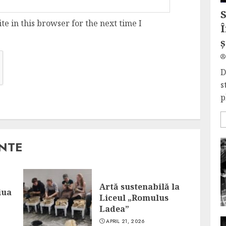
e in this browser for the next time I
Î
ș
D
s
p
ANTE
Artă sustenabilă la
iua
Liceul „Romulus
Ladea”
APRIL 21, 2026