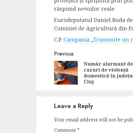
protejată și sprijinită prin po
Dungeons & Drag
răspund nevoilor reale.
Onoare printre ho
Eurodeputatul Daniel Buda deț
film ca un joc car
Comisiei de Agricultură din 
cucereste de la 
cadre
C.P.
Campania „Transmite un 
ALEXANDRU S.
MAY 17, 2023
Continue
Previous
Reading
Număr alarmant de
cazuri de violență
domestică în județu
Cluj
4 min read
Leave a Reply
Your email address will not be pub
Bucatar de ocazie
Comment
*