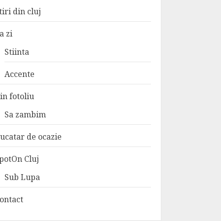
tiri din cluj
a zi
Stiinta
Accente
in fotoliu
Sa zambim
ucatar de ocazie
potOn Cluj
Sub Lupa
ontact