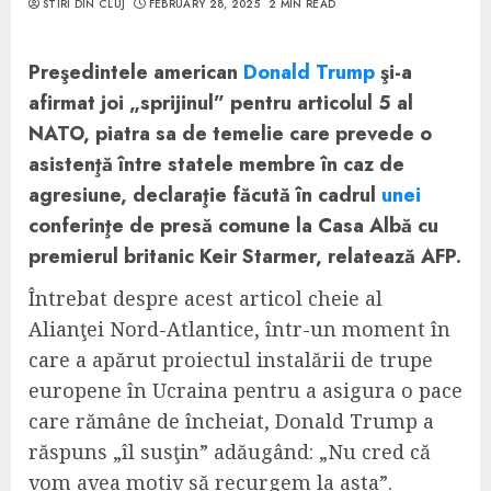
STIRI DIN CLUJ
FEBRUARY 28, 2025
2 MIN READ
Preşedintele american
Donald Trump
şi-a
afirmat joi „sprijinul” pentru articolul 5 al
NATO, piatra sa de temelie care prevede o
asistenţă între statele membre în caz de
agresiune, declaraţie făcută în cadrul
unei
conferinţe de presă comune la Casa Albă cu
premierul britanic Keir Starmer, relatează AFP.
Întrebat despre acest articol cheie al
Alianţei Nord-Atlantice, într-un moment în
care a apărut proiectul instalării de trupe
europene în Ucraina pentru a asigura o pace
care rămâne de încheiat, Donald Trump a
răspuns „îl susţin” adăugând: „Nu cred că
vom avea motiv să recurgem la asta”.