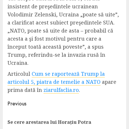
insistent de preşedintele ucrainean
Volodimir Zelenski, Ucraina „poate să uite”,
a clarificat acest subiect preşedintele SUA.
„NATO, poate să uite de asta – probabil că
acesta a şi fost motivul pentru care a
început toată această poveste”, a spus
Trump, referindu-se la invazia rusă în
Ucraina.
Articolul
Cum se raportează Trump la
articolul 5, piatra de temelie a NATO
apare
prima dată în
ziarulfaclia.ro
.
Continue
Previous
Reading
Pre
Se cere arestarea lui Horațiu Potra
pos