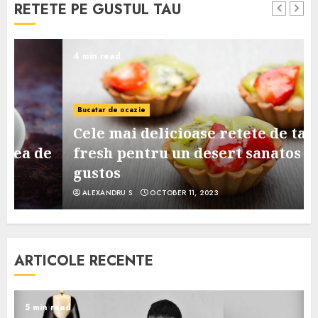
RETETE PE GUSTUL TAU
4 min read
Bucatar de ocazie
Cele mai delicioase retete de tarte
e
fresh pentru un desert sanatos si
gustos
ALEXANDRU S.
OCTOBER 11, 2023
ARTICOLE RECENTE
5 min read