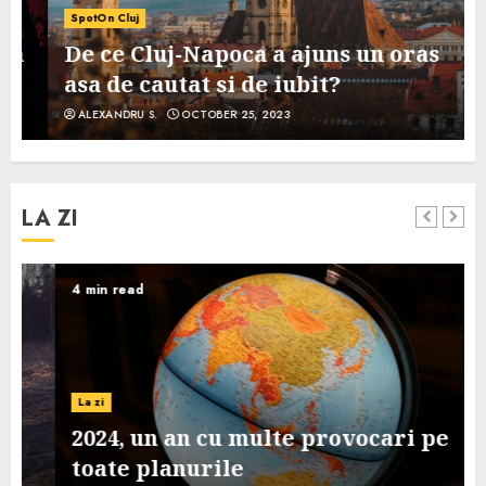
SpotOn Cluj
De ce Cluj-Napoca a ajuns un oras
asa de cautat si de iubit?
ALEXANDRU S.
OCTOBER 25, 2023
LA ZI
4 min read
La zi
2024, un an cu multe provocari pe
toate planurile