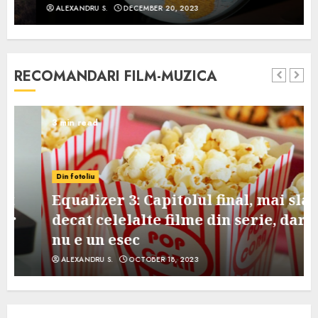
ALEXANDRU S.
DECEMBER 20, 2023
RECOMANDARI FILM-MUZICA
3 min read
Din fotoliu
Equalizer 3: Capitolul final, mai slab
decat celelalte filme din serie, dar
nu e un esec
ALEXANDRU S.
OCTOBER 18, 2023