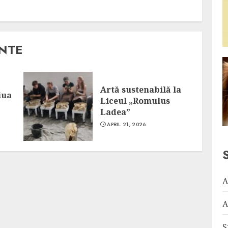
ANTE
Artă sustenabilă la
iua
Liceul „Romulus
Ladea”
APRIL 21, 2026
A
A
S