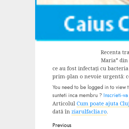
Dungeons & Drag
Onoare printre ho
film ca un joc car
cucereste de la 
cadre
ALEXANDRU S.
MAY 17, 2023
Recenta tra
Maria” din 
ce au fost infectați cu bacter
prim-plan o nevoie urgentă: co
You need to be logged in to view t
4 min read
sunteti inca membru ?
Inscrieti-va
Articolul
Cum poate ajuta Cluju
dată în
ziarulfaclia.ro
.
Continue
Bucatar de ocazie
Previous