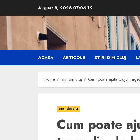
Skip
August 8, 2026
07:06:20
to
content
ACASA
ARTICOLE
STIRI DIN CLUJ
LA
Home
Stiri din cluj
Cum poate ajuta Clujul traged
Stiri din cluj
Cum poate aju