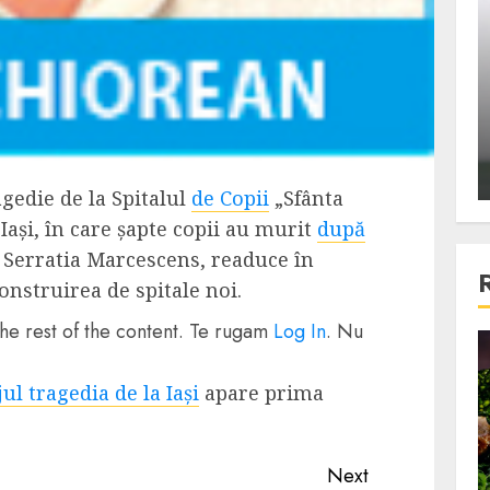
ons:
Din fotoliu
ti, un
The Killer, un film care nu a
e te
reusit sa se ridice la
primele
nivelul asteptarilor
publicului si criticilor
ALEXANDRU S.
DECEMBER 6, 2023
gedie de la Spitalul
de Copii
„Sfânta
Iași, în care șapte copii au murit
după
ia Serratia Marcescens, readuce în
nstruirea de spitale noi.
he rest of the content. Te rugam
Log In
. Nu
4 min read
l tragedia de la Iași
apare prima
Bucatar de ocazie
3 retete delicioase in care
Next