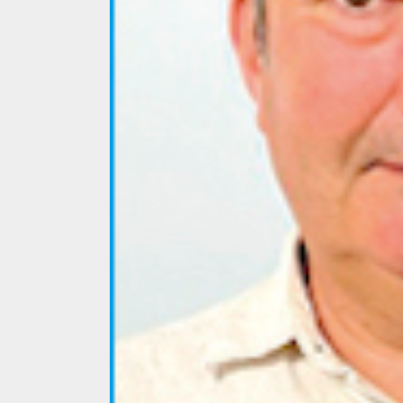
4 min read
La zi
Razboiul din Gaza
fatala pentru Ori
Mijlociu?
ALEXANDRU S.
NOVEMBER 1,
3 min read
Din fotoliu