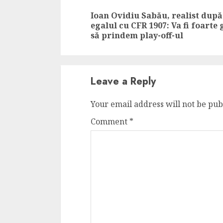
Cele mai delicioa
Reading
Ioan Ovidiu Sabău, realist după
cu piept de curc
egalul cu CFR 1907: Va fi foarte
să prindem play-off-ul
ALEXANDRU S.
MAY 24, 2023
Leave a Reply
Your email address will not be pub
Comment
*