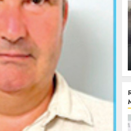
3 min read
Stiinta
, scanteia
Lumina ar putea contribui
entul
si ea la evaporarea apei in
natura
 2023
ALEXANDRU S.
DECEMBER 27, 2023
4 min read