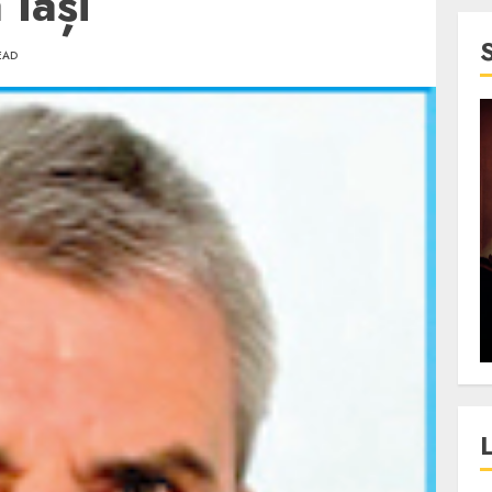
 Iași
EAD
4 min read
SpotOn Cluj
jurul
Festivalurile Clujului. De
fli intr-un
ce atrage Clujul tinerii si
t in
pe cei mai in varsta an de
”?
an?
ALEXANDRU S.
DECEMBER 13, 2023