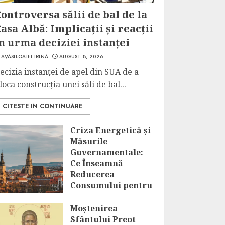
ontroversa sălii de bal de la
asa Albă: Implicații și reacții
n urma deciziei instanței
AVASILOAIEI IRINA
AUGUST 8, 2026
ecizia instanței de apel din SUA de a
loca construcția unei săli de bal...
CITESTE IN CONTINUARE
Criza Energetică și
Măsurile
Guvernamentale:
Ce Înseamnă
Reducerea
Consumului pentru
Marii
Consumatori?
Moștenirea
Sfântului Preot
AUGUST 8, 2026