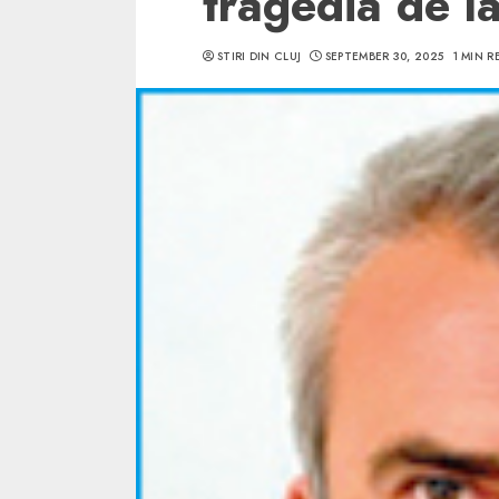
tragedia de la
STIRI DIN CLUJ
SEPTEMBER 30, 2025
1 MIN R
5 min read
SpotOn Cluj
Ce poti vizita in 
Clujului cand te a
weekend prelungi
“Orasul Comoara
ALEXANDRU S.
MAY 31, 2023