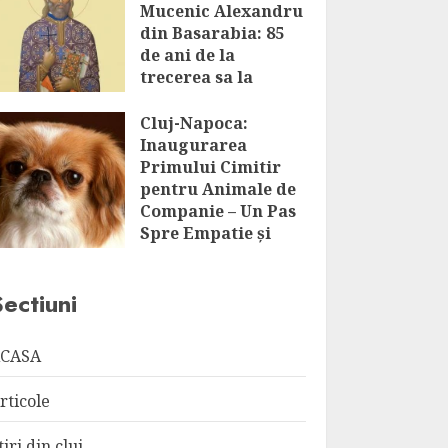
Mucenic Alexandru
din Basarabia: 85
de ani de la
trecerea sa la
Domnul
Cluj-Napoca:
AUGUST 8, 2026
Inaugurarea
Primului Cimitir
pentru Animale de
Companie – Un Pas
Spre Empatie și
Respect
AUGUST 8, 2026
Sectiuni
CASA
rticole
tiri din cluj