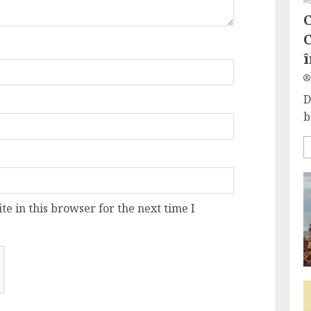
C
C
î
D
b
e in this browser for the next time I