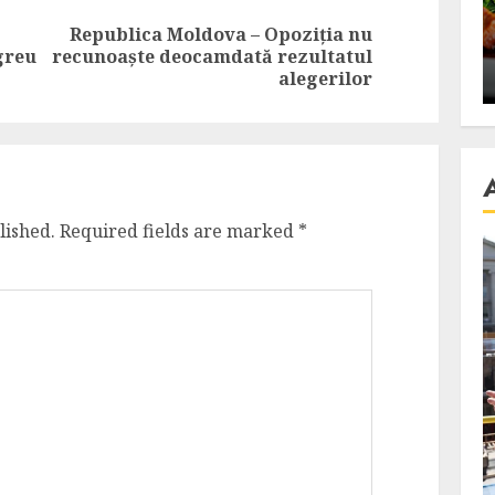
se retete
carnea de rata e vedeta
Republica Moldova – Opoziția nu
an
incontestabila
Previous
Next
 greu
recunoaște deocamdată rezultatul
post:
post:
alegerilor
ALEXANDRU S.
NOVEMBER 29, 2023
lished.
Required fields are marked
*