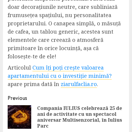
doar decorațiunile neutre, care subliniază
frumusețea spațiului, nu personalitatea
proprietarului. O canapea simplă, o măsuță
de cafea, un tablou generic, acestea sunt
elementele care creează o atmosferă
primitoare în orice locuință, așa că
folosește-te de ele!
Articolul
Cum îți poți crește valoarea
apartamentului cu o investiție minimă?
apare prima dată în
ziarulfaclia.ro
.
Continue
Previous
Reading
Compania IULIUS celebrează 25 de
ani de activitate cu un spectacol
Pre
aniversar Multisenzorial, în Iulius
pos
Parc