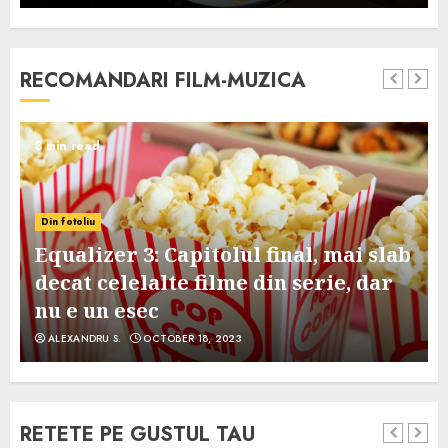
RECOMANDARI FILM-MUZICA
3 min read
Din fotoliu
Equalizer 3: Capitolul final, mai slab
decat celelalte filme din serie, dar
nu e un esec
ALEXANDRU S.
OCTOBER 18, 2023
RETETE PE GUSTUL TAU