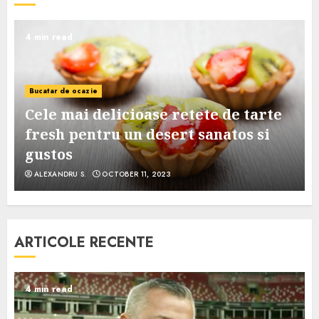
4 min read
Bucatar de ocazie
Cele mai delicioase retete de tarte
e
fresh pentru un desert sanatos si
gustos
ALEXANDRU S.
OCTOBER 11, 2023
ARTICOLE RECENTE
4 min read