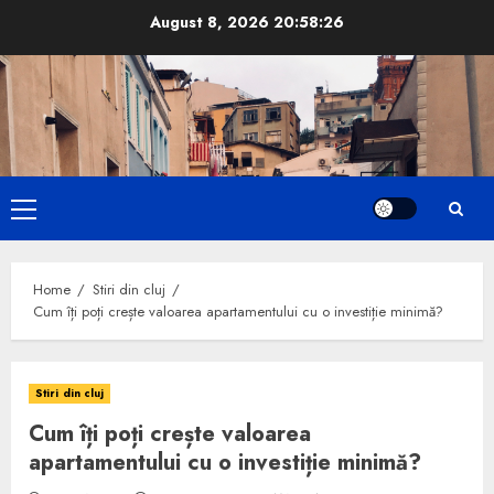
Skip
August 8, 2026
20:58:27
to
content
Primary
Menu
Home
Stiri din cluj
Cum îți poți crește valoarea apartamentului cu o investiție minimă?
Stiri din cluj
Cum îți poți crește valoarea
apartamentului cu o investiție minimă?