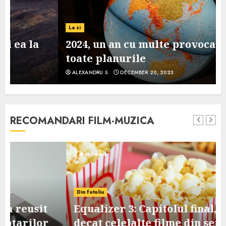
La zi
2024, un an cu multe provocari pe
toate planurile
ALEXANDRU S.
DECEMBER 20, 2023
RECOMANDARI FILM-MUZICA
3 min read
Din fotoliu
Equalizer 3: Capitolul final, mai slab
decat celelalte filme din serie, dar