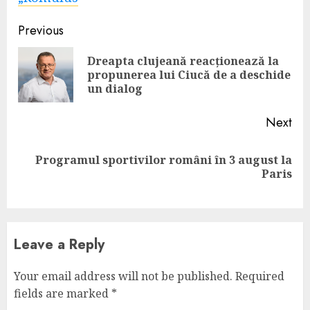
Continue
Previous
Reading
Dreapta clujeană reacționează la
Pre
propunerea lui Ciucă de a deschide
pos
un dialog
Next
Programul sportivilor români în 3 august la
Next
Paris
post:
Leave a Reply
Your email address will not be published.
Required
fields are marked
*