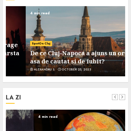
4 min read
SpotOn Cluj
De ce Cluj-Napoca a ajuns un oras
asa de cautat si de iubit?
ALEXANDRU S.
OCTOBER 25, 2023
LA ZI
4 min read