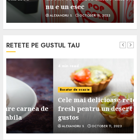
nu e un esec
ALEXANDRU S.
OCTOBER 18, 2023
RETETE PE GUSTUL TAU
4 min read
Bucatar de ocazie
Cele mai delicioase retete de tarte
e
fresh pentru un desert sanatos si
gustos
ALEXANDRU S.
OCTOBER 11, 2023