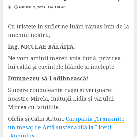
AUGUST 3, 2024
1 MIN READ
Cu tristețe în suflet ne luăm rămas bun de la
unchiul nostru,
ing. NICULAE BĂLĂIȚĂ
.
Ne vom aminti mereu voia bună, privirea
lui caldă și cuvintele blânde și înțelepte.
Dumnezeu să-l odihnească!
Sincere condoleanțe nașei și verișoarei
noastre Mirela, mătușii Lidia și vărului
Mircea cu familiile.
Ofelia și Călin Anton.
Campania „Transmite
un mesaj de
Artă sustenabilă la Liceul
„Romulus