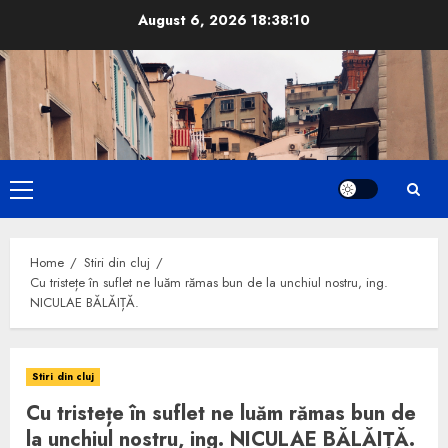
Skip
August 6, 2026
18:38:11
to
content
Primary
Menu
Home
Stiri din cluj
Cu tristețe în suflet ne luăm rămas bun de la unchiul nostru, ing.
NICULAE BĂLĂIȚĂ.
Stiri din cluj
Cu tristețe în suflet ne luăm rămas bun de
la unchiul nostru, ing. NICULAE BĂLĂIȚĂ.