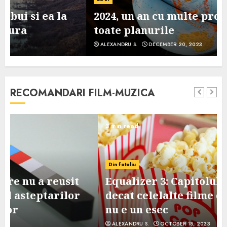
2024, un an cu multe provocari pe
toate planurile
ALEXANDRU S.
DECEMBER 20, 2023
RECOMANDARI FILM-MUZICA
3 min read
Din fotoliu
Equalizer 3: Capitolul final, mai slab
decat celelalte filme din serie, dar
nu e un esec
ALEXANDRU S.
OCTOBER 18, 2023