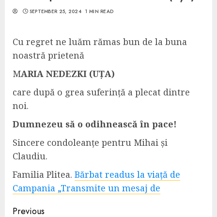
SEPTEMBER 25, 2024
1 MIN READ
Cu regret ne luăm rămas bun de la buna
noastră prietenă
M
ARIA NEDEZKI (UȚA)
care după o grea suferință a plecat dintre
noi.
Dumnezeu să o odihnească în pace!
Sincere condoleanțe pentru Mihai și
Claudiu.
Familia Plitea.
Bărbat readus la viață de
Campania „Transmite un mesaj de
Continue
Previous