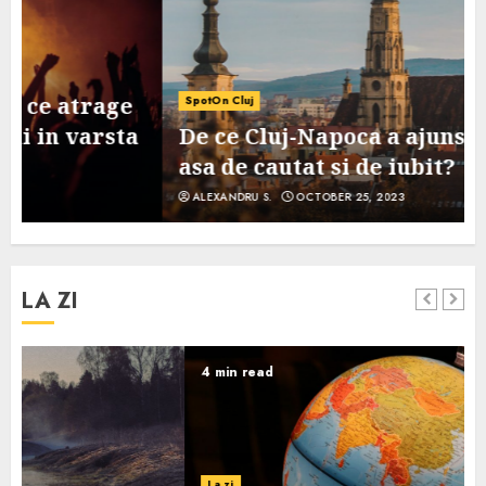
SpotOn Cluj
De ce Cluj-Napoca a ajuns un oras
asa de cautat si de iubit?
ALEXANDRU S.
OCTOBER 25, 2023
LA ZI
4 min read
La zi