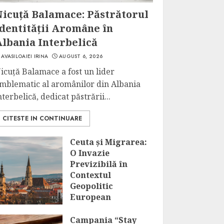
Nicuță Balamace: Păstrătorul
Identității Aromâne în
Albania Interbelică
AVASILOAIEI IRINA
AUGUST 6, 2026
icuță Balamace a fost un lider
mblematic al aromânilor din Albania
nterbelică, dedicat păstrării...
CITESTE IN CONTINUARE
Ceuta și Migrarea:
O Invazie
Previzibilă în
Contextul
Geopolitic
European
AUGUST 6, 2026
Campania “Stay