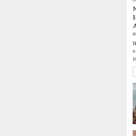
N
e
i