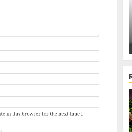
ons:
Din fotoliu
ti, un
The Killer, un film care nu a
e te
reusit sa se ridice la
primele
nivelul asteptarilor
publicului si criticilor
ALEXANDRU S.
DECEMBER 6, 2023
4 min read
e in this browser for the next time I
Bucatar de ocazie
3 retete delicioase in care