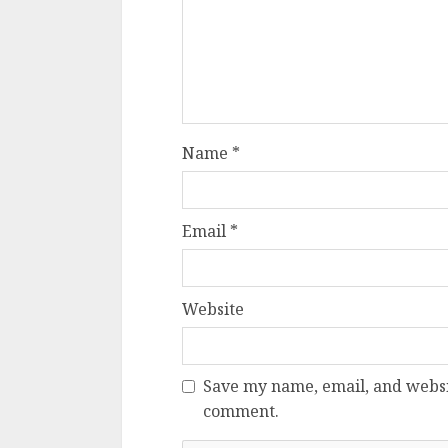
Dungeons & Drag
Onoare printre ho
film ca un joc car
cucereste de la 
cadre
Name
*
ALEXANDRU S.
MAY 17, 2023
Email
*
Website
4 min read
Save my name, email, and websit
comment.
Bucatar de ocazie