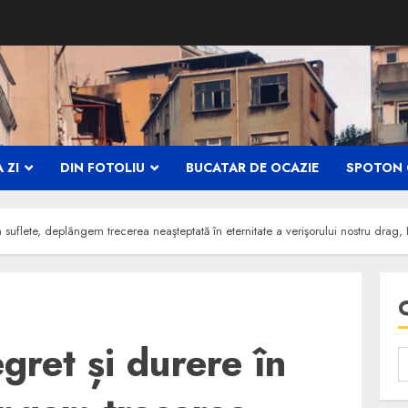
 ZI
DIN FOTOLIU
BUCATAR DE OCAZIE
SPOTON 
n suflete, deplângem trecerea neaşteptată în eternitate a verişorului nostru dra
gret și durere în