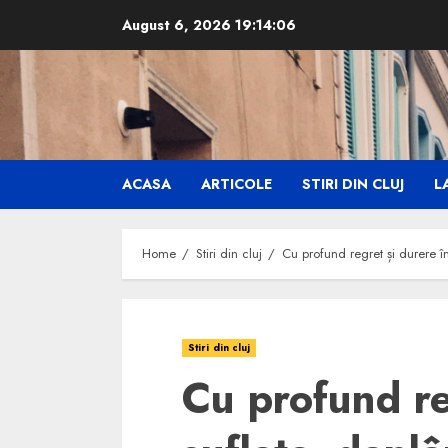
Skip
August 6, 2026
19:14:07
to
content
ACASA
ARTICOLE
STIRI DIN CLUJ
LA
Home
Stiri din cluj
Cu profund regret și durere î
Stiri din cluj
Cu profund re