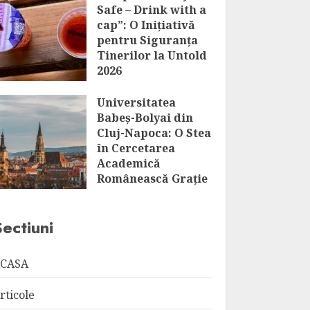
Safe – Drink with a
cap”: O Inițiativă
pentru Siguranța
Tinerilor la Untold
2026
AUGUST 6, 2026
Universitatea
Babeș-Bolyai din
Cluj-Napoca: O Stea
în Cercetarea
Academică
Românească Grație
Distincției HR
Excellence in
Sectiuni
Research
AUGUST 6, 2026
CASA
rticole