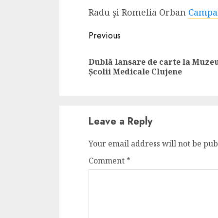
Radu şi Romelia Orban
Campan
4 min read
Continue
Previous
Reading
La zi
Dublă lansare de carte la Muze
Razboiul din Gaza
Școlii Medicale Clujene
fatala pentru Ori
Mijlociu?
ALEXANDRU S.
NOVEMBER 1,
Leave a Reply
Your email address will not be pub
Comment
*
3 min read
Din fotoliu