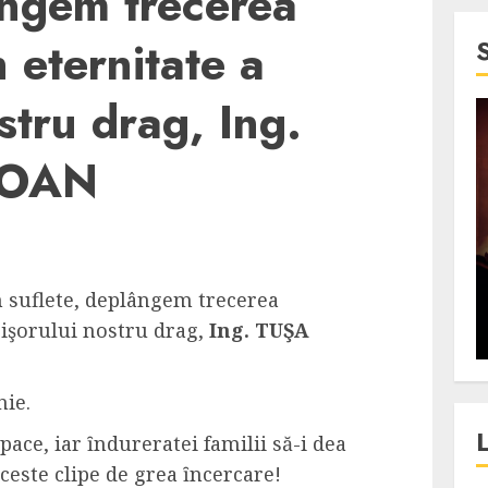
ângem trecerea
 eternitate a
stru drag, Ing.
4 min read
IOAN
SpotOn Cluj
jurul
Festivalurile Clujului. De
fli intr-un
ce atrage Clujul tinerii si
t in
pe cei mai in varsta an de
n suflete, deplângem trecerea
”?
an?
rişorului nostru drag,
Ing. TUŞA
ALEXANDRU S.
DECEMBER 13, 2023
nie.
ce, iar ȋndureratei familii să-i dea
aceste clipe de grea ȋncercare!