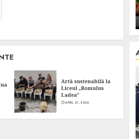
se retete
carnea de rata e vedeta
an
incontestabila
ALEXANDRU S.
NOVEMBER 29, 2023
ANTE
Artă sustenabilă la
iua
Liceul „Romulus
Ladea”
APRIL 21, 2026