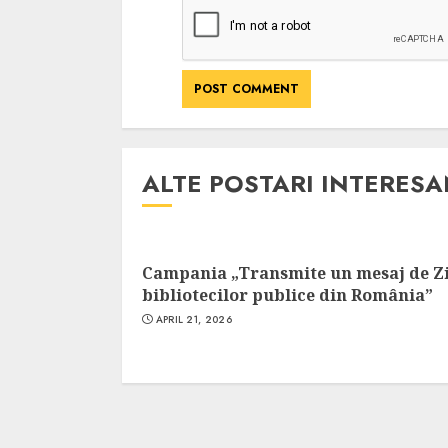
Cele mai delicioa
cu piept de curc
ALEXANDRU S.
MAY 24, 2023
ALTE POSTARI INTERES
Campania „Transmite un mesaj de Z
bibliotecilor publice din România”
APRIL 21, 2026