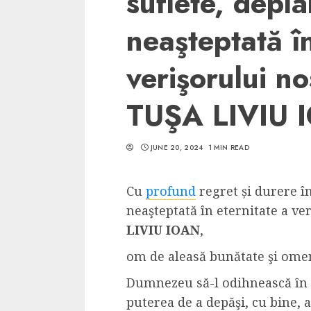
suflete, depl
neaşteptată în
verişorului no
5 min read
TUŞA LIVIU 
SpotOn Cluj
Ce poti vizita in 
JUNE 20, 2024
1 MIN READ
Clujului cand te a
weekend prelungi
Cu
profund
regret și durere î
“Orasul Comoara
neaşteptată în eternitate a ve
ALEXANDRU S.
MAY 31, 2023
LIVIU IOAN
,
om de aleasă bunătate şi ome
Dumnezeu să-l odihnească ȋn pa
puterea de a depăşi, cu bine, 