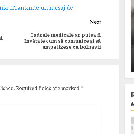
ia „Transmite un mesaj de
3 min read
Next
Stiinta
Cadrele medicale ar putea fi
ul
Previous
Next
, scanteia
Lumina ar putea contribui
învățate cum să comunice și să
post:
post:
empatizeze cu bolnavii
entul
si ea la evaporarea apei in
natura
 2023
ALEXANDRU S.
DECEMBER 27, 2023
lished.
Required fields are marked
*
4 min read