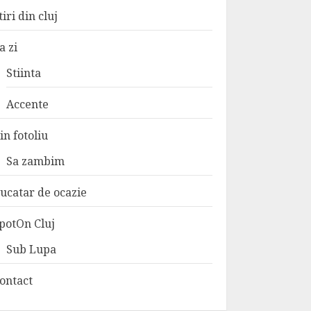
tiri din cluj
a zi
Stiinta
Accente
in fotoliu
Sa zambim
ucatar de ocazie
potOn Cluj
Sub Lupa
ontact