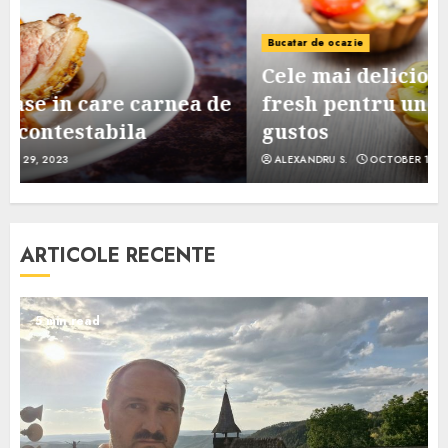
Bucatar de ocazie
Cele mai delicioase retete de tarte
e
fresh pentru un desert sanatos si
gustos
ALEXANDRU S.
OCTOBER 11, 2023
ARTICOLE RECENTE
5 min read