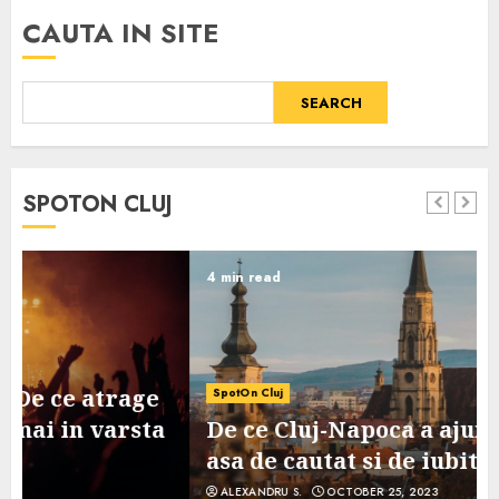
CAUTA IN SITE
SEARCH
SPOTON CLUJ
4 min read
SpotOn Cluj
De ce Cluj-Napoca a ajuns un oras
asa de cautat si de iubit?
ALEXANDRU S.
OCTOBER 25, 2023