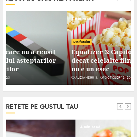
3 min read
Din fotoliu
Equalizer 3: Capitolul final, mai slab
decat celelalte filme din serie, dar
nu e un esec
ALEXANDRU S.
OCTOBER 18, 2023
RETETE PE GUSTUL TAU
4 min read