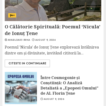
Știri
O Călătorie Spirituală: Poemul ‘Nicula’
de Ionuț Țene
AVASILOAIEI IRINA
AUGUST 9, 2026
Poemul 'Nicula' de Ionuț Țene explorează întâlnirea
dintre om și divinitate, invitând cititorii la...
CITESTE IN CONTINUARE
Între Cosmogonie și
Conștiință: O Analiză
Detaliată a „Epopeei Omului”
de Al. Florin Țene
AUGUST 9, 2026