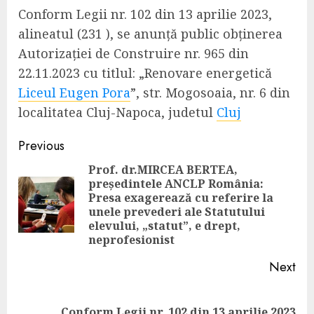
Conform Legii nr. 102 din 13 aprilie 2023,
alineatul (231 ), se anunță public obținerea
Autorizației de Construire nr. 965 din
22.11.2023 cu titlul: „Renovare energetică
Liceul Eugen Pora
”, str. Mogosoaia, nr. 6 din
localitatea Cluj-Napoca, judetul
Cluj
Continue
Previous
Reading
Prof. dr.MIRCEA BERTEA,
președintele ANCLP România:
Presa exagerează cu referire la
Pre
unele prevederi ale Statutului
pos
elevului, „statut”, e drept,
neprofesionist
Next
Next
Conform Legii nr. 102 din 13 aprilie 2023