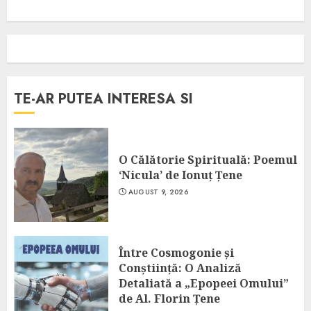
TE-AR PUTEA INTERESA SI
O Călătorie Spirituală: Poemul
‘Nicula’ de Ionuț Țene
AUGUST 9, 2026
Între Cosmogonie și
Conștiință: O Analiză
Detaliată a „Epopeei Omului”
de Al. Florin Țene