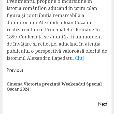
Evenimentul propune o incursiune în
istoria românilor, aducând în prim-plan
figura și contribuția remarcabilă a
domnitorului Alexandru Ioan Cuza în
realizarea Unirii Principatelor Române în
1859. Conferința se anunță a fi un moment
de învățare și reflecție, aducând în atenția
publicului o perspectivă valoroasă oferită de
istoricul Alexandru Lapedatu.
Cluj
Continue
Previous
Reading
Cinema Victoria prezintă Weekendul Special
Pre
Oscar 2024!
pos
Next