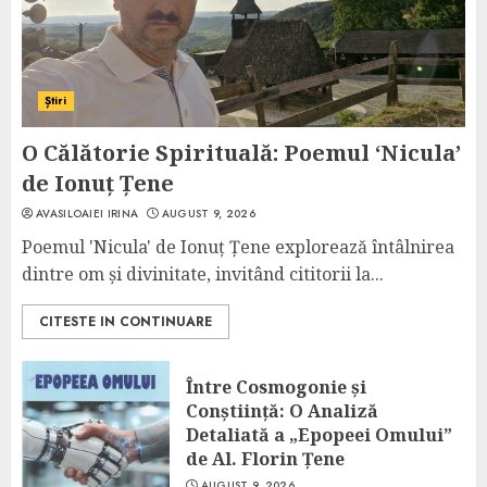
Știri
O Călătorie Spirituală: Poemul ‘Nicula’
de Ionuț Țene
AVASILOAIEI IRINA
AUGUST 9, 2026
Poemul 'Nicula' de Ionuț Țene explorează întâlnirea
dintre om și divinitate, invitând cititorii la...
CITESTE IN CONTINUARE
Între Cosmogonie și
Conștiință: O Analiză
Detaliată a „Epopeei Omului”
de Al. Florin Țene
AUGUST 9, 2026