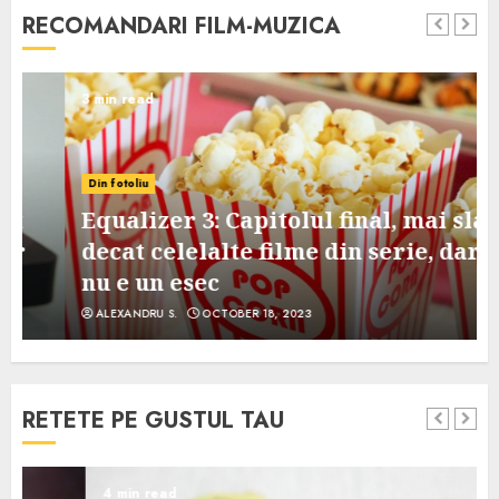
RECOMANDARI FILM-MUZICA
3 min read
Din fotoliu
Equalizer 3: Capitolul final, mai slab
decat celelalte filme din serie, dar
nu e un esec
ALEXANDRU S.
OCTOBER 18, 2023
RETETE PE GUSTUL TAU
4 min read