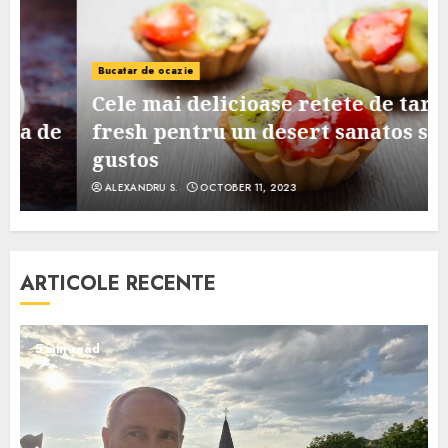
Bucatar de ocazie
Cele mai delicioase retete de tarte
e
fresh pentru un desert sanatos si
gustos
ALEXANDRU S.
OCTOBER 11, 2023
ARTICOLE RECENTE
5 min read