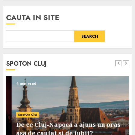
CAUTA IN SITE
SEARCH
SPOTON CLUJ
4 min read
SpotOn Cluj
De ce Cluj-Napoca a ajuns un oras
asa de cautat si de iubit?