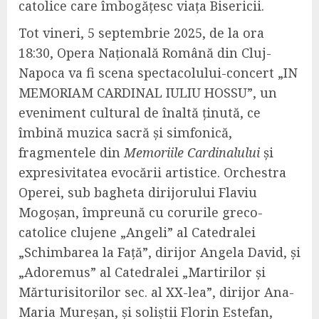
catolice care îmbogățesc viața Bisericii.
Tot vineri, 5 septembrie 2025, de la ora
18:30, Opera Națională Română din Cluj-
Napoca va fi scena spectacolului-concert „IN
MEMORIAM CARDINAL IULIU HOSSU”, un
eveniment cultural de înaltă ținută, ce
îmbină muzica sacră și simfonică,
fragmentele din
Memoriile Cardinalului
și
expresivitatea evocării artistice. Orchestra
Operei, sub bagheta dirijorului Flaviu
Mogoșan, împreună cu corurile greco-
catolice clujene „Angeli” al Catedralei
„Schimbarea la Față”, dirijor Angela David, și
„Adoremus” al Catedralei „Martirilor și
Mărturisitorilor sec. al XX-lea”, dirijor Ana-
Maria Mureșan, și soliștii Florin Estefan,