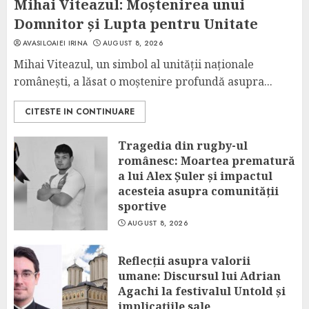
Mihai Viteazul: Moștenirea unui
Domnitor și Lupta pentru Unitate
AVASILOAIEI IRINA
AUGUST 8, 2026
Mihai Viteazul, un simbol al unității naționale
românești, a lăsat o moștenire profundă asupra...
CITESTE IN CONTINUARE
Tragedia din rugby-ul
românesc: Moartea prematură
a lui Alex Șuler și impactul
acesteia asupra comunității
sportive
AUGUST 8, 2026
Reflecții asupra valorii
umane: Discursul lui Adrian
Agachi la festivalul Untold și
implicațiile sale