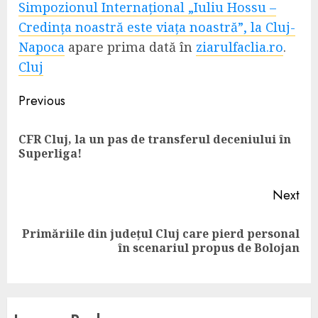
Simpozionul Internațional „Iuliu Hossu –
Credința noastră este viața noastră”, la Cluj-
Napoca
apare prima dată în
ziarulfaclia.ro
.
Cluj
Continue
Previous
Reading
CFR Cluj, la un pas de transferul deceniului în
Pre
Superliga!
pos
Next
Primăriile din județul Cluj care pierd personal
Next
în scenariul propus de Bolojan
post: