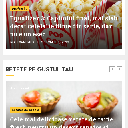
Din fotoliu
Equalizer 3: Capitolul final, mai slab
decat celelalte filme din serie, dar
nu e un esec
ALEXANDRU S.
OCTOBER 18, 2023
RETETE PE GUSTUL TAU
4 min read
Bucatar de ocazie
Cele mai delicioase retete de tarte
e
fresh pentru un desert sanatos si