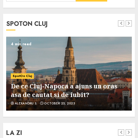
SPOTON CLUJ
4 min read
SpotOn Cluj
De ce Cluj-Napoca a ajuns un oras
asa de cautat si de iubit?
ALEXANDRU S.
OCTOBER 25, 2023
LA ZI