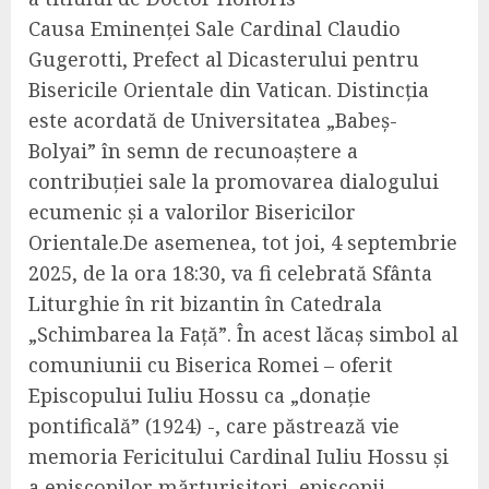
Causa Eminenței Sale Cardinal Claudio
Gugerotti, Prefect al Dicasterului pentru
Bisericile Orientale din Vatican. Distincția
este acordată de Universitatea „Babeș-
Bolyai” în semn de recunoaștere a
contribuției sale la promovarea dialogului
ecumenic și a valorilor Bisericilor
Orientale.De asemenea, tot joi, 4 septembrie
2025, de la ora 18:30, va fi celebrată Sfânta
Liturghie în rit bizantin în Catedrala
„Schimbarea la Față”. În acest lăcaș simbol al
comuniunii cu Biserica Romei – oferit
Episcopului Iuliu Hossu ca „donație
pontificală” (1924) -, care păstrează vie
memoria Fericitului Cardinal Iuliu Hossu și
a episcopilor mărturisitori, episcopii