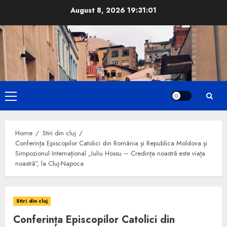
Skip
August 8, 2026
19:31:02
to
content
Primary
Menu
Home
Stiri din cluj
Conferința Episcopilor Catolici din România și Republica Moldova și
Simpozionul Internațional „Iuliu Hossu – Credința noastră este viața
noastră”, la Cluj-Napoca
Stiri din cluj
Conferința Episcopilor Catolici din