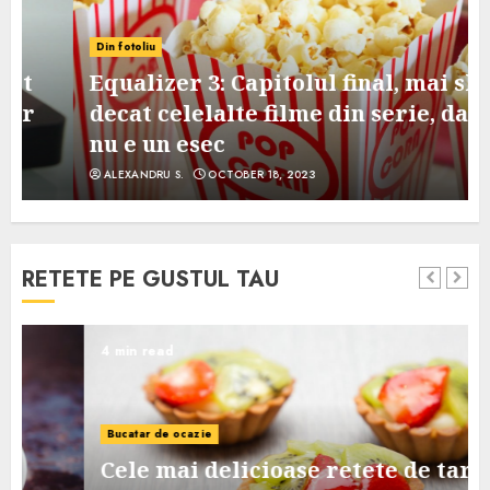
Din fotoliu
Equalizer 3: Capitolul final, mai slab
decat celelalte filme din serie, dar
nu e un esec
ALEXANDRU S.
OCTOBER 18, 2023
RETETE PE GUSTUL TAU
4 min read
Bucatar de ocazie
Cele mai delicioase retete de tarte