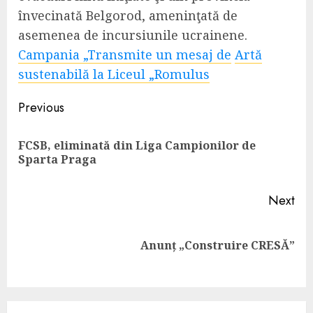
învecinată Belgorod, ameninţată de
asemenea de incursiunile ucrainene.
Campania „Transmite un mesaj de
Artă
sustenabilă la Liceul „Romulus
Continue
Previous
Reading
FCSB, eliminată din Liga Campionilor de
Pre
Sparta Praga
pos
Next
Next
Anunț „Construire CRESĂ”
post: