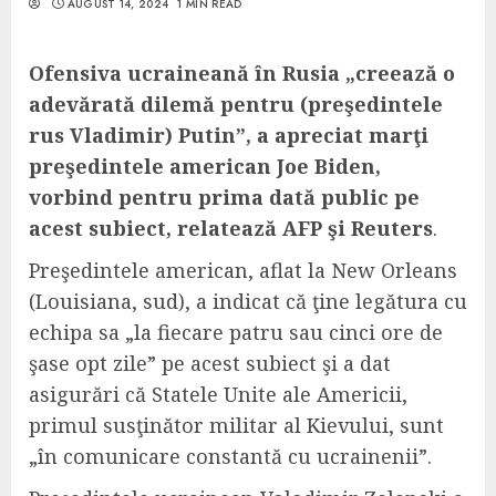
AUGUST 14, 2024
1 MIN READ
Ofensiva ucraineană în Rusia „creează o
adevărată dilemă pentru (preşedintele
rus Vladimir) Putin”, a apreciat marţi
preşedintele american Joe Biden,
vorbind pentru prima dată public pe
acest subiect, relatează AFP şi Reuters
.
Preşedintele american, aflat la New Orleans
(Louisiana, sud), a indicat că ţine legătura cu
echipa sa „la fiecare patru sau cinci ore de
şase opt zile” pe acest subiect şi a dat
asigurări că Statele Unite ale Americii,
primul susţinător militar al Kievului, sunt
„în comunicare constantă cu ucrainenii”.