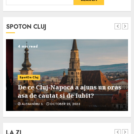
SPOTON CLUJ
4 min read
SpotOn Cluj
De ce Cluj-Napoca a ajuns un oras
asa de cautat si de iubit?
ALEXANDRU S.
OCTOBER 25, 2023
LA ZI