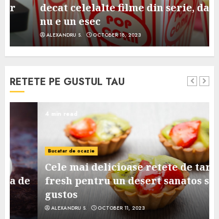
decat celelalte filme din serie, dar
nu e un esec
ALEXANDRU S.
OCTOBER 18, 2023
RETETE PE GUSTUL TAU
4 min read
Bucatar de ocazie
Cele mai delicioase retete de tarte
e
fresh pentru un desert sanatos si
gustos
ALEXANDRU S.
OCTOBER 11, 2023