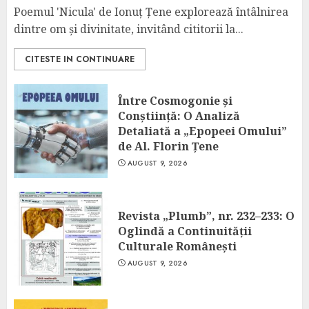
Poemul 'Nicula' de Ionuț Țene explorează întâlnirea
dintre om și divinitate, invitând cititorii la...
CITESTE IN CONTINUARE
Între Cosmogonie și
Conștiință: O Analiză
Detaliată a „Epopeei Omului”
de Al. Florin Țene
AUGUST 9, 2026
Revista „Plumb”, nr. 232–233: O
Oglindă a Continuității
Culturale Românești
AUGUST 9, 2026