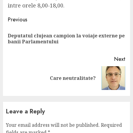
intre orele 8,00-18,00.
Continue
Previous
Reading
Deputatul clujean campion la voiaje externe pe
Pre
banii Parlamentului
pos
Next
Next
Care neutralitate?
post:
Leave a Reply
Your email address will not be published.
Required
fields are marked
*