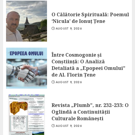
O Călătorie Spirituală: Poemul
‘Nicula’ de Ionuț Țene
AUGUST 9, 2026
Între Cosmogonie și
Conștiință: O Analiză
Detaliată a „Epopeei Omului”
de Al. Florin Țene
AUGUST 9, 2026
Revista „Plumb”, nr. 232–233: O
Oglindă a Continuității
Culturale Românești
AUGUST 9, 2026