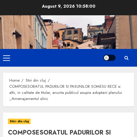
Skip
August 9, 2026
10:58:01
to
content
Primary
Menu
Home
Stiri din cluj
COMPOSESORATUL PADURILOR SI PASUNILOR SOMESU RECE si
altii, in calitate de titular, anunta publicul asupra adoptarii planului
,,Amenajamentul silvic
Stiri din cluj
COMPOSESORATUL PADURILOR SI