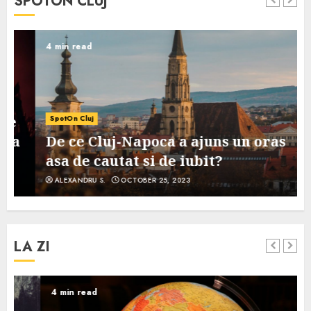
SPOTON CLUJ
4 min read
SpotOn Cluj
De ce Cluj-Napoca a ajuns un oras
asa de cautat si de iubit?
ALEXANDRU S.
OCTOBER 25, 2023
LA ZI
4 min read