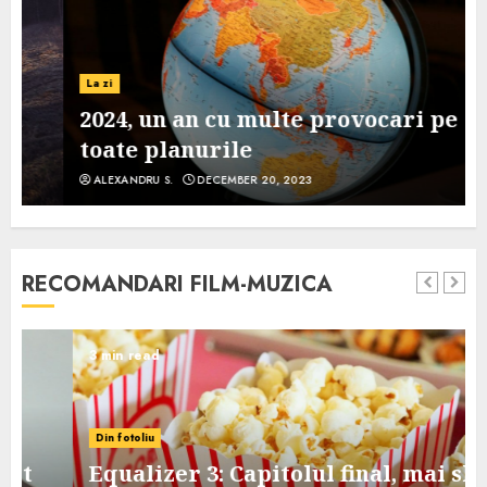
La zi
2024, un an cu multe provocari pe
toate planurile
ALEXANDRU S.
DECEMBER 20, 2023
RECOMANDARI FILM-MUZICA
3 min read
Din fotoliu
Equalizer 3: Capitolul final, mai slab