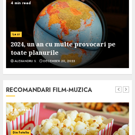
4 min read
La zi
2024, un an cu multe provocari pe
toate planurile
ALEXANDRU S.
DECEMBER 20, 2023
RECOMANDARI FILM-MUZICA
3 min read
Din fotoliu