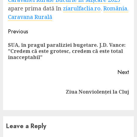
apare prima dată în
ziarulfaclia.ro
.
România.
Caravana Rurală
Continue
Previous
Reading
SUA, în pragul paraliziei bugetare. J.D. Vance:
Pre
”Credem că este grotesc, credem că este total
pos
inacceptabil”
Next
Next
Ziua Nonviolenței la Cluj
post:
Leave a Reply