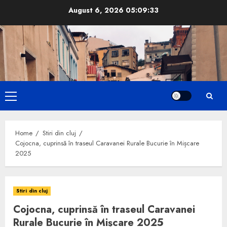
Skip
August 6, 2026
05:09:34
to
content
Primary
Menu
Home
Stiri din cluj
Cojocna, cuprinsă în traseul Caravanei Rurale Bucurie în Mișcare
2025
Stiri din cluj
Cojocna, cuprinsă în traseul Caravanei
Rurale Bucurie în Mișcare 2025