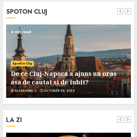
SPOTON CLUJ
4 min read
SpotOn Cluj
De ce Cluj-Napoca a ajuns un oras
asa de cautat si de iubit?
ALEXANDRU S.
OCTOBER 25, 2023
LA ZI