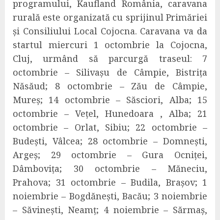
programului, Kaufland România, caravana
rurală este organizată cu sprijinul Primăriei
și Consiliului Local Cojocna.
Caravana va da
startul miercuri 1 octombrie la Cojocna,
Cluj, urmând să parcurgă traseul: 7
octombrie – Silivașu de Câmpie, Bistrița
Năsăud; 8 octombrie – Zău de Câmpie,
Mureș; 14 octombrie – Săsciori, Alba; 15
octombrie – Vețel, Hunedoara , Alba; 21
octombrie – Orlat, Sibiu; 22 octombrie –
Budești, Vâlcea; 28 octombrie – Domnești,
Argeș; 29 octombrie – Gura Ocniței,
Dâmbovița; 30 octombrie – Măneciu,
Prahova; 31 octombrie – Budila, Brașov; 1
noiembrie – Bogdănești, Bacău; 3 noiembrie
– Săvinești, Neamț; 4 noiembrie – Sărmaș,