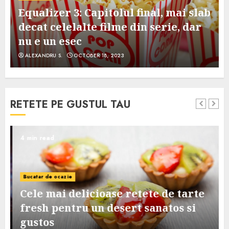
Equalizer 3: Capitolul final, mai slab
decat celelalte filme din serie, dar
nu e un esec
ALEXANDRU S.
OCTOBER 18, 2023
RETETE PE GUSTUL TAU
4 min read
Bucatar de ocazie
Cele mai delicioase retete de tarte
e
fresh pentru un desert sanatos si
gustos