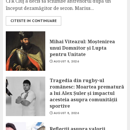
CFR Cluj a decis să schimbe antrenorul după un
început dezamăgitor de sezon. Marius...
CITESTE IN CONTINUARE
Mihai Viteazul: Moștenirea
unui Domnitor și Lupta
pentru Unitate
AUGUST 8, 2026
Tragedia din rugby-ul
românesc: Moartea prematură
a lui Alex Șuler și impactul
acesteia asupra comunității
sportive
AUGUST 8, 2026
Reflecții asupra valorii