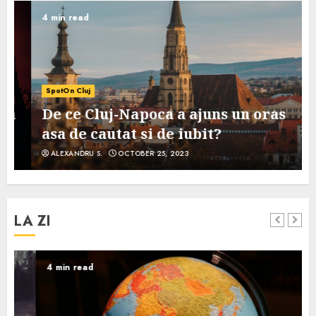
4 min read
SpotOn Cluj
De ce Cluj-Napoca a ajuns un oras
asa de cautat si de iubit?
ALEXANDRU S.
OCTOBER 25, 2023
LA ZI
4 min read