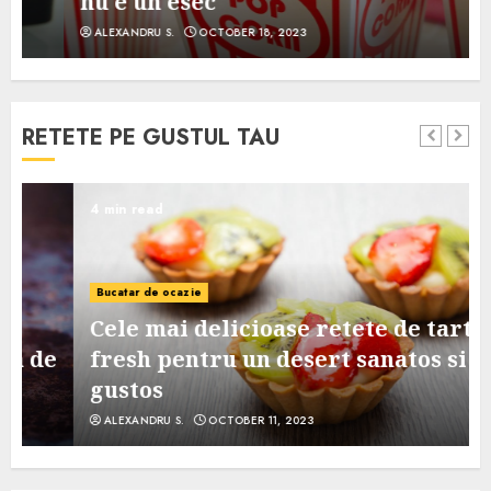
nu e un esec
ALEXANDRU S.
OCTOBER 18, 2023
RETETE PE GUSTUL TAU
4 min read
Bucatar de ocazie
Cele mai delicioase retete de tarte
e
fresh pentru un desert sanatos si
gustos
ALEXANDRU S.
OCTOBER 11, 2023