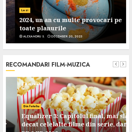
La zi
2024, un an cu multe provocari pe
toate planurile
ALEXANDRU S.
DECEMBER 20, 2023
RECOMANDARI FILM-MUZICA
3 min read
Din fotoliu
Equalizer 3: Capitolul final, mai slab
decat celelalte filme din serie, dar