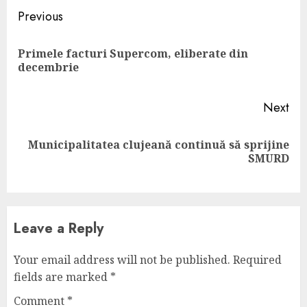
Continue
Previous
Reading
Primele facturi Supercom, eliberate din
Pre
decembrie
pos
Next
Municipalitatea clujeană continuă să sprijine
Next
SMURD
post:
Leave a Reply
Your email address will not be published.
Required
fields are marked
*
Comment
*