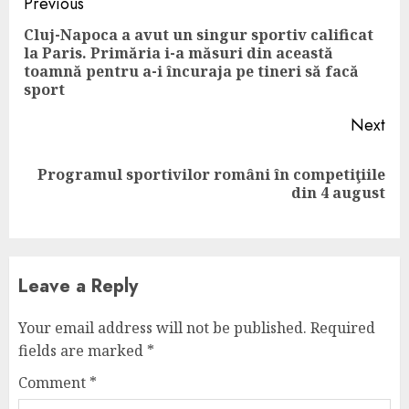
Continue
Previous
Reading
Cluj-Napoca a avut un singur sportiv calificat
la Paris. Primăria i-a măsuri din această
Pre
toamnă pentru a-i încuraja pe tineri să facă
pos
sport
Next
Programul sportivilor români în competiţiile
Next
din 4 august
post:
Leave a Reply
Your email address will not be published.
Required
fields are marked
*
Comment
*