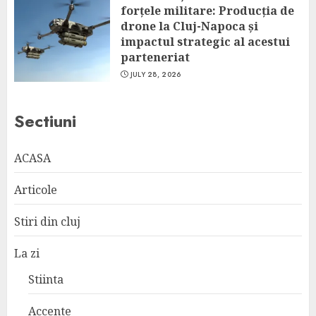
forțele militare: Producția de
drone la Cluj-Napoca și
impactul strategic al acestui
parteneriat
JULY 28, 2026
Sectiuni
ACASA
Articole
Stiri din cluj
La zi
Stiinta
Accente