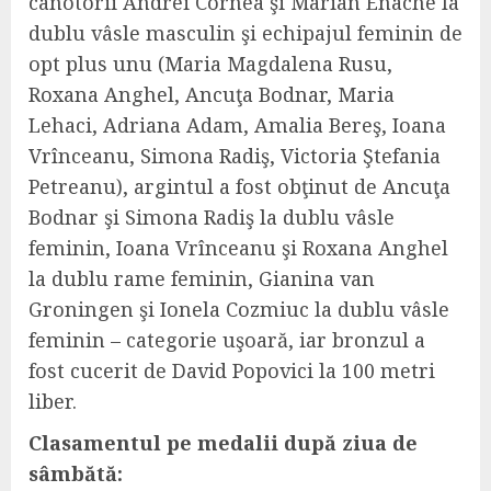
canotorii Andrei Cornea şi Marian Enache la
dublu vâsle masculin şi echipajul feminin de
opt plus unu (Maria Magdalena Rusu,
Roxana Anghel, Ancuţa Bodnar, Maria
Lehaci, Adriana Adam, Amalia Bereş, Ioana
Vrînceanu, Simona Radiş, Victoria Ştefania
Petreanu), argintul a fost obţinut de Ancuţa
Bodnar şi Simona Radiş la dublu vâsle
feminin, Ioana Vrînceanu şi Roxana Anghel
la dublu rame feminin, Gianina van
Groningen şi Ionela Cozmiuc la dublu vâsle
feminin – categorie uşoară, iar bronzul a
fost cucerit de David Popovici la 100 metri
liber.
Clasamentul pe medalii după ziua de
sâmbătă: