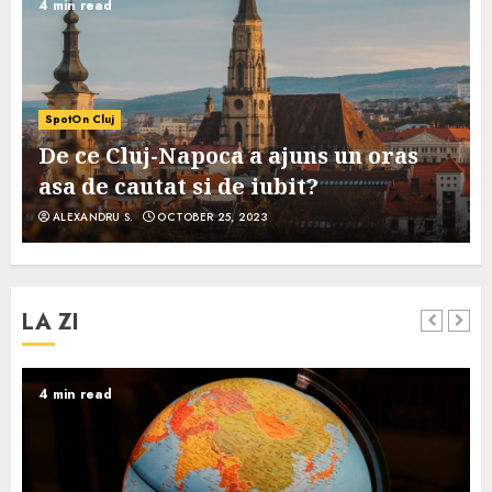
4 min read
SpotOn Cluj
De ce Cluj-Napoca a ajuns un oras
asa de cautat si de iubit?
ALEXANDRU S.
OCTOBER 25, 2023
LA ZI
4 min read