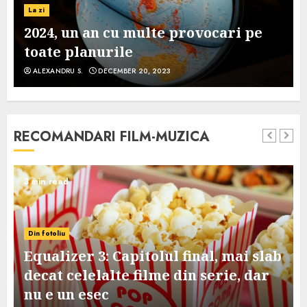
La zi
2024, un an cu multe provocari pe
toate planurile
ALEXANDRU S.
DECEMBER 20, 2023
RECOMANDARI FILM-MUZICA
3 min read
Din fotoliu
Equalizer 3: Capitolul final, mai slab
decat celelalte filme din serie, dar
nu e un esec