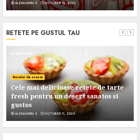
ALEXANDRU S.
OCTOBER 18, 2023
RETETE PE GUSTUL TAU
4 min read
Bucatar de ocazie
Cele mai delicioase retete de tarte
e
fresh pentru un desert sanatos si
gustos
ALEXANDRU S.
OCTOBER 11, 2023