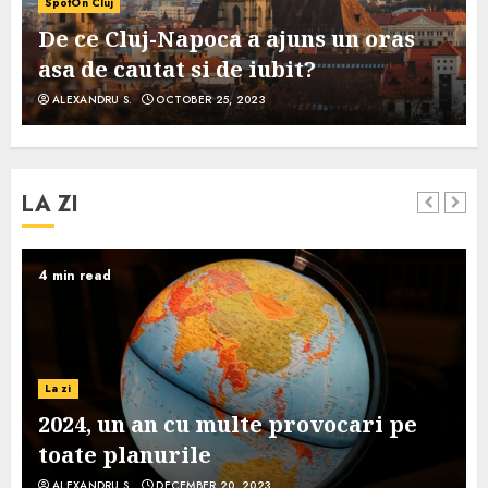
SpotOn Cluj
De ce Cluj-Napoca a ajuns un oras
asa de cautat si de iubit?
ALEXANDRU S.
OCTOBER 25, 2023
LA ZI
4 min read
La zi
2024, un an cu multe provocari pe
toate planurile
ALEXANDRU S.
DECEMBER 20, 2023