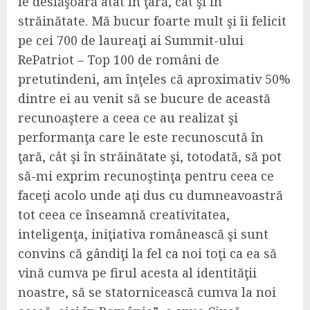
le desfăşoară atât în ţară, cât şi în
străinătate. Mă bucur foarte mult şi îi felicit
pe cei 700 de laureaţi ai Summit-ului
RePatriot – Top 100 de români de
pretutindeni, am înţeles că aproximativ 50%
dintre ei au venit să se bucure de această
recunoaştere a ceea ce au realizat şi
performanţa care le este recunoscută în
ţară, cât şi în străinătate şi, totodată, să pot
să-mi exprim recunoştinţa pentru ceea ce
faceţi acolo unde aţi dus cu dumneavoastră
tot ceea ce înseamnă creativitatea,
inteligenţa, iniţiativa românească şi sunt
convins că gândiţi la fel ca noi toţi ca ea să
vină cumva pe firul acesta al identităţii
noastre, să se statornicească cumva la noi