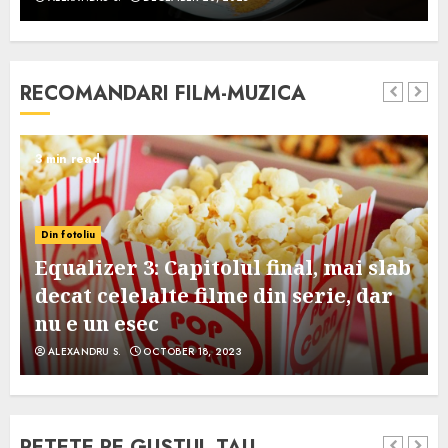
RECOMANDARI FILM-MUZICA
3 min read
Din fotoliu
Equalizer 3: Capitolul final, mai slab
decat celelalte filme din serie, dar
nu e un esec
ALEXANDRU S.
OCTOBER 18, 2023
RETETE PE GUSTUL TAU