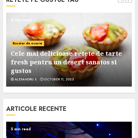
4 min read
Bucatar de ocazie
Cele mai delicioase retete de tarte
e
fresh pentru un desert sanatos si
gustos
ALEXANDRU S.
OCTOBER 11, 2023
ARTICOLE RECENTE
5 min read