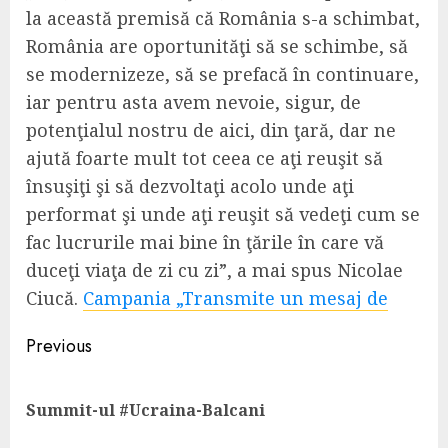
la această premisă că România s-a schimbat,
România are oportunităţi să se schimbe, să
se modernizeze, să se prefacă în continuare,
iar pentru asta avem nevoie, sigur, de
potenţialul nostru de aici, din ţară, dar ne
ajută foarte mult tot ceea ce aţi reuşit să
însuşiţi şi să dezvoltaţi acolo unde aţi
performat şi unde aţi reuşit să vedeţi cum se
fac lucrurile mai bine în ţările în care vă
duceţi viaţa de zi cu zi”, a mai spus Nicolae
Ciucă.
Campania „Transmite un mesaj de
Continue
Previous
Reading
Pre
Summit-ul #Ucraina-Balcani
pos