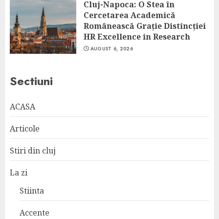
Cluj-Napoca: O Stea în
Cercetarea Academică
Românească Grație Distincției
HR Excellence in Research
AUGUST 6, 2026
Sectiuni
ACASA
Articole
Stiri din cluj
La zi
Stiinta
Accente