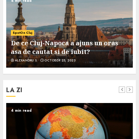
4 min read
SpotOn Cluj
De ce Cluj-Napoca a ajuns un oras
asa de cautat si de iubit?
ALEXANDRU S.
OCTOBER 25, 2023
LA ZI
4 min read