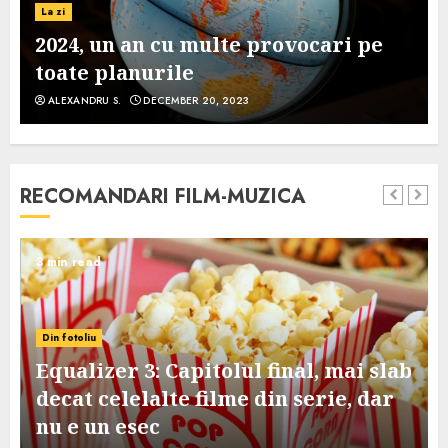
La zi
2024, un an cu multe provocari pe
toate planurile
ALEXANDRU S.
DECEMBER 20, 2023
RECOMANDARI FILM-MUZICA
3 min read
Din fotoliu
Equalizer 3: Capitolul final, mai slab
decat celelalte filme din serie, dar
nu e un esec