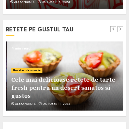
ALEXANDRU S.
OCTOBER 18, 2023
RETETE PE GUSTUL TAU
4 min read
Bucatar de ocazie
Cele mai delicioase retete de tarte
e
fresh pentru un desert sanatos si
gustos
ALEXANDRU S.
OCTOBER 11, 2023