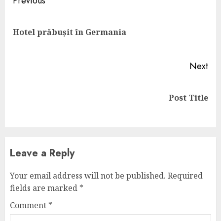
Continue
Previous
Reading
Pre
Hotel prăbușit în Germania
pos
Next
Next
Post Title
post:
Leave a Reply
Your email address will not be published.
Required
fields are marked
*
Comment
*