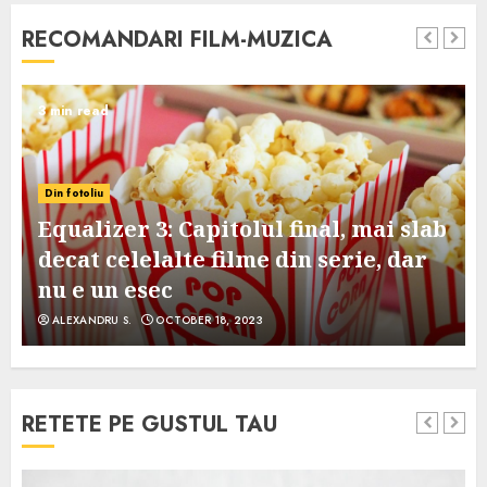
RECOMANDARI FILM-MUZICA
3 min read
Din fotoliu
Equalizer 3: Capitolul final, mai slab
decat celelalte filme din serie, dar
nu e un esec
ALEXANDRU S.
OCTOBER 18, 2023
RETETE PE GUSTUL TAU