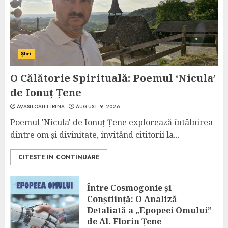
Știri
O Călătorie Spirituală: Poemul ‘Nicula’
de Ionuț Țene
AVASILOAIEI IRINA
AUGUST 9, 2026
Poemul 'Nicula' de Ionuț Țene explorează întâlnirea
dintre om și divinitate, invitând cititorii la...
CITESTE IN CONTINUARE
Între Cosmogonie și
Conștiință: O Analiză
Detaliată a „Epopeei Omului”
de Al. Florin Țene