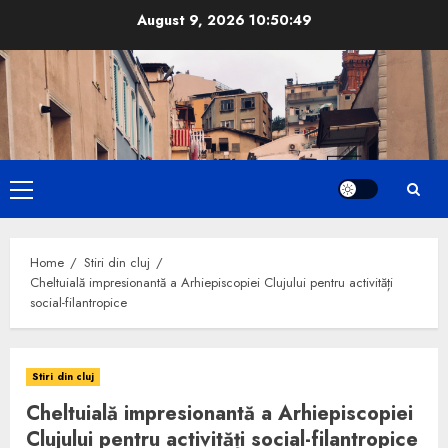
Skip
August 9, 2026
10:50:50
to
content
Primary
Menu
Home
Stiri din cluj
Cheltuială impresionantă a Arhiepiscopiei Clujului pentru activități
social-filantropice
Stiri din cluj
Cheltuială impresionantă a Arhiepiscopiei
Clujului pentru activități social-filantropice