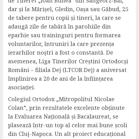
de Tineret „Ioan Bunea” din Sângeorz-Băi,
dar și la Mărișel,
Gledin, Oașa sau Găbud, 25
de tabere pentru copii și tineri, la care se
adaugă zile de tabără în parohiile din
eparhie sau traininguri pentru formarea
voluntarilor, întruniri la care prezența
ierarhilor noștri a fost o constantă. De
asemenea, Liga Tinerilor Creștini Ortodocși
Români – filiala Dej (LTCOR Dej) a aniversat
împlinirea a 20 de ani de la înființarea
asociației.
Colegiul Ortodox „Mitropolitul Nicolae
Colan”, prin rezultatele excelente obținute
la Evaluarea Națională și Bacalaureat, se
plasează într-un top al celor mai bune școli
din Cluj-Napoca. Un alt proiect educațional