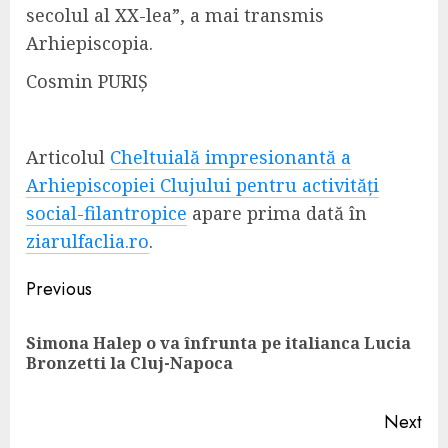
secolul al XX-lea”, a mai transmis
Arhiepiscopia.
Cosmin PURIȘ
Articolul
Cheltuială impresionantă a
Arhiepiscopiei Clujului pentru activități
social-filantropice
apare prima dată în
ziarulfaclia.ro
.
Continue
Previous
Reading
Simona Halep o va înfrunta pe italianca Lucia
Pre
Bronzetti la Cluj-Napoca
pos
Next