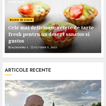
4 min read
Bucatar de ocazie
Cele mai delicioase retete de tarte
e
fresh pentru un desert sanatos si
gustos
ALEXANDRU S.
OCTOBER 11, 2023
ARTICOLE RECENTE
5 min read