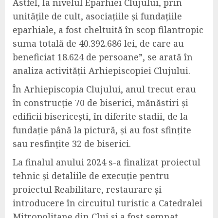
Astfel, la nivelul Eparhiei Clujului, prin
unitățile de cult, asociațiile și fundațiile
eparhiale, a fost cheltuită în scop filantropic
suma totală de 40.392.686 lei, de care au
beneficiat 18.624 de persoane”, se arată în
analiza activității Arhiepiscopiei Clujului.
În Arhiepiscopia Clujului, anul trecut erau
în construcție 70 de biserici, mănăstiri şi
edificii bisericești, în diferite stadii, de la
fundație până la pictură, și au fost sfințite
sau resfințite 32 de biserici.
La finalul anului 2024 s-a finalizat proiectul
tehnic și detaliile de execuție pentru
proiectul Reabilitare, restaurare și
introducere în circuitul turistic a Catedralei
Mitropolitane din Cluj și a fost semnat