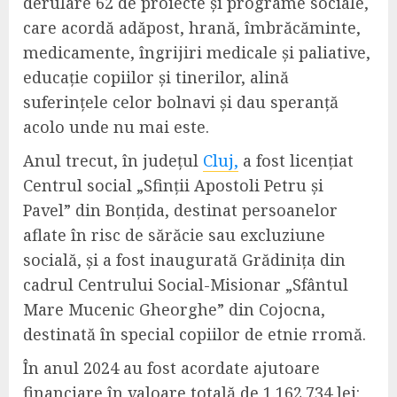
derulare 62 de proiecte și programe sociale,
care acordă adăpost, hrană, îmbrăcăminte,
medicamente, îngrijiri medicale și paliative,
educație copiilor și tinerilor, alină
suferințele celor bolnavi și dau speranță
acolo unde nu mai este.
Anul trecut, în județul
Cluj,
a fost licențiat
Centrul social „Sfinții Apostoli Petru și
Pavel” din Bonțida, destinat persoanelor
aflate în risc de sărăcie sau excluziune
socială, și a fost inaugurată Grădinița din
cadrul Centrului Social-Misionar „Sfântul
Mare Mucenic Gheorghe” din Cojocna,
destinată în special copiilor de etnie rromă.
În anul 2024 au fost acordate ajutoare
financiare în valoare totală de 1.162.734 lei: