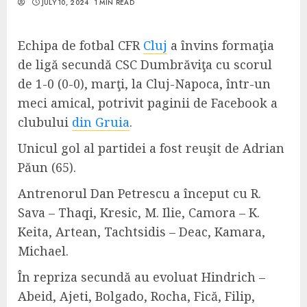
JULY 10, 2024
1 MIN READ
Echipa de fotbal CFR
Cluj
a învins formaţia
de ligă secundă CSC Dumbrăviţa cu scorul
de 1-0 (0-0), marţi, la Cluj-Napoca, într-un
meci amical, potrivit paginii de Facebook a
clubului
din Gruia
.
Unicul gol al partidei a fost reuşit de Adrian
Păun (65).
Antrenorul Dan Petrescu a început cu R.
Sava – Thaqi, Kresic, M. Ilie, Camora – K.
Keita, Artean, Tachtsidis – Deac, Kamara,
Michael.
În repriza secundă au evoluat Hindrich –
Abeid, Ajeti, Bolgado, Rocha, Fică, Filip,