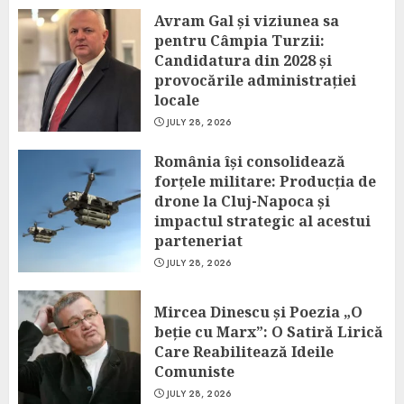
Avram Gal și viziunea sa
pentru Câmpia Turzii:
Candidatura din 2028 și
provocările administrației
locale
JULY 28, 2026
România își consolidează
forțele militare: Producția de
drone la Cluj-Napoca și
impactul strategic al acestui
parteneriat
JULY 28, 2026
Mircea Dinescu și Poezia „O
beție cu Marx”: O Satiră Lirică
Care Reabilitează Ideile
Comuniste
JULY 28, 2026