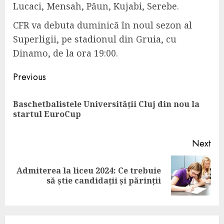
Lucaci, Mensah, Păun, Kujabi, Serebe.
CFR va debuta duminică în noul sezon al
Superligii, pe stadionul din Gruia, cu
Dinamo, de la ora 19:00.
Continue
Previous
Reading
Baschetbalistele Universității Cluj din nou la
Pre
startul EuroCup
pos
Next
Admiterea la liceu 2024: Ce trebuie
Next
să știe candidații și părinții
post: