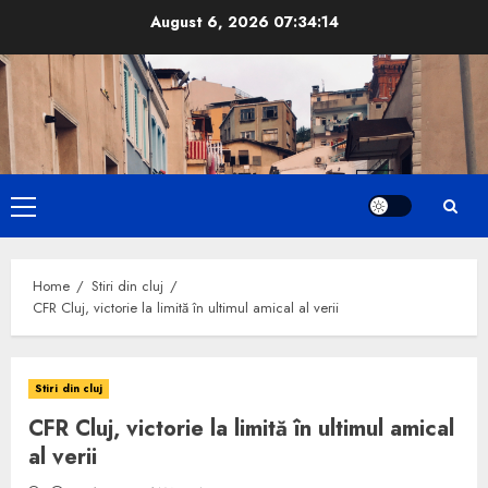
Skip
August 6, 2026
07:34:15
to
content
Primary
Menu
Home
Stiri din cluj
CFR Cluj, victorie la limită în ultimul amical al verii
Stiri din cluj
CFR Cluj, victorie la limită în ultimul amical
al verii