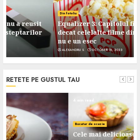
Din fotoliu
Equalizer 3: Capitolul final, mai slab
decat celelalte filme din serie, dar
nu e un esec
ALEXANDRU S.
OCTOBER 18, 2023
RETETE PE GUSTUL TAU
4 min read
Bucatar de ocazie
Cele mai delicioase retete de tarte