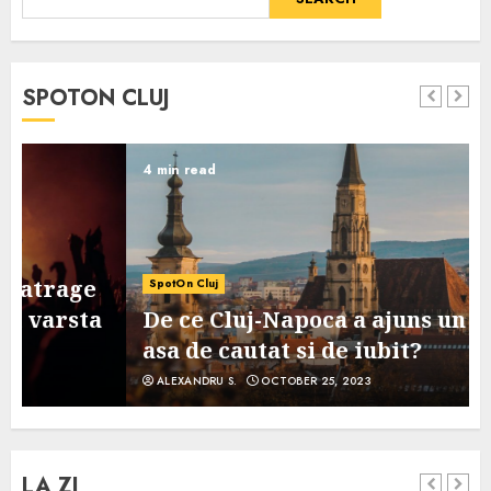
SPOTON CLUJ
4 min read
SpotOn Cluj
De ce Cluj-Napoca a ajuns un oras
asa de cautat si de iubit?
ALEXANDRU S.
OCTOBER 25, 2023
LA ZI