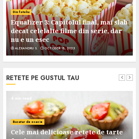
Din fotoliu
Equalizer 3: Capitolul final, mai slab
decat celelalte filme din serie, dar
nu e un esec
ALEXANDRU S.
OCTOBER 18, 2023
RETETE PE GUSTUL TAU
4 min read
Bucatar de ocazie
Cele mai delicioase retete de tarte