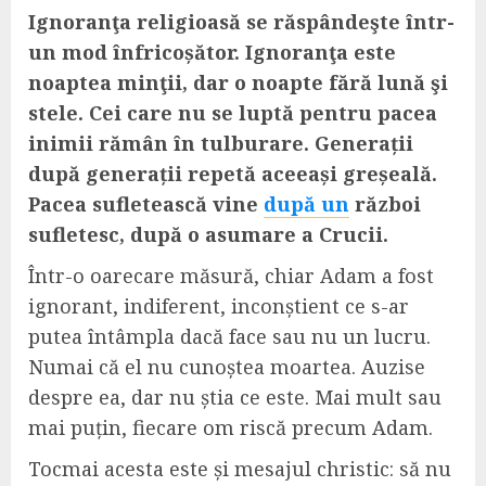
Ignoranţa religioasă se răspândeşte într-
un mod înfricoșător. Ignoranţa este
noaptea minţii, dar o noapte fără lună şi
stele. Cei care nu se luptă pentru pacea
inimii rămân în tulburare. Generații
după generații repetă aceeași greșeală.
Pacea sufletească vine
după un
război
sufletesc, după o asumare a Crucii.
Într-o oarecare măsură, chiar Adam a fost
ignorant, indiferent, inconștient ce s-ar
putea întâmpla dacă face sau nu un lucru.
Numai că el nu cunoștea moartea. Auzise
despre ea, dar nu știa ce este. Mai mult sau
mai puțin, fiecare om riscă precum Adam.
Tocmai acesta este și mesajul christic: să nu