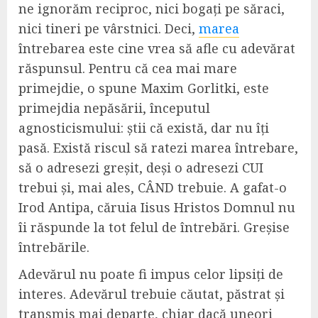
ne ignorăm reciproc, nici bogați pe săraci,
nici tineri pe vârstnici. Deci,
marea
întrebarea este cine vrea să afle cu adevărat
răspunsul. Pentru că cea mai mare
primejdie, o spune Maxim Gorlitki, este
primejdia nepăsării, începutul
agnosticismului: știi că există, dar nu îți
pasă. Există riscul să ratezi marea întrebare,
să o adresezi greșit, deși o adresezi CUI
trebui și, mai ales, CÂND trebuie. A gafat-o
Irod Antipa, căruia Iisus Hristos Domnul nu
îi răspunde la tot felul de întrebări. Greșise
întrebările.
Adevărul nu poate fi impus celor lipsiți de
interes. Adevărul trebuie căutat, păstrat și
transmis mai departe, chiar dacă uneori