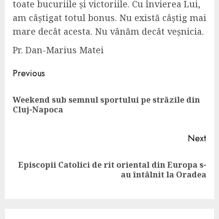
toate bucuriile și victoriile. Cu învierea Lui,
am câștigat totul bonus. Nu există câștig mai
mare decât acesta. Nu vânăm decât veșnicia.
Pr. Dan-Marius Matei
Continue
Previous
Reading
Weekend sub semnul sportului pe străzile din
Pre
Cluj-Napoca
pos
Next
Episcopii Catolici de rit oriental din Europa s-
Next
au întâlnit la Oradea
post: