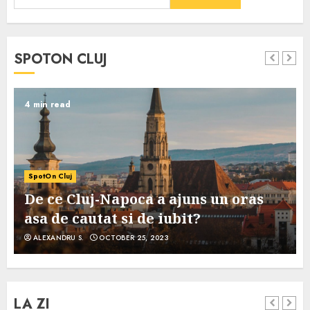
SPOTON CLUJ
4 min read
SpotOn Cluj
De ce Cluj-Napoca a ajuns un oras
asa de cautat si de iubit?
ALEXANDRU S.
OCTOBER 25, 2023
LA ZI