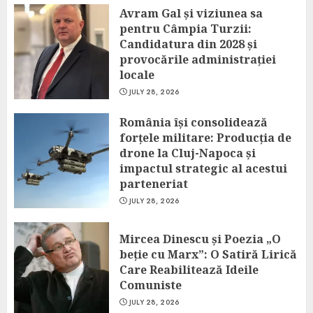
Avram Gal și viziunea sa
pentru Câmpia Turzii:
Candidatura din 2028 și
provocările administrației
locale
JULY 28, 2026
România își consolidează
forțele militare: Producția de
drone la Cluj-Napoca și
impactul strategic al acestui
parteneriat
JULY 28, 2026
Mircea Dinescu și Poezia „O
beție cu Marx”: O Satiră Lirică
Care Reabilitează Ideile
Comuniste
JULY 28, 2026