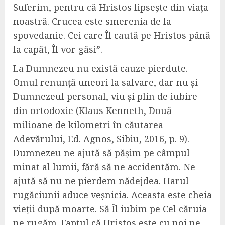
Suferim, pentru că Hristos lipsește din viața
noastră. Crucea este smerenia de la
spovedanie. Cei care Îl caută pe Hristos până
la capăt, Îl vor găsi”.
La Dumnezeu nu există cauze pierdute.
Omul renunță uneori la salvare, dar nu și
Dumnezeul personal, viu și plin de iubire
din ortodoxie (Klaus Kenneth, Două
milioane de kilometri în căutarea
Adevărului, Ed. Agnos, Sibiu, 2016, p. 9).
Dumnezeu ne ajută să pășim pe câmpul
minat al lumii, fără să ne accidentăm. Ne
ajută să nu ne pierdem nădejdea. Harul
rugăciunii aduce veșnicia. Aceasta este cheia
vieții după moarte. Să Îl iubim pe Cel căruia
ne rugăm. Faptul că Hristos este cu noi ne