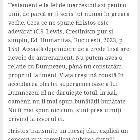
Testament e la fel de inaccesibil azi pentru
unii, de parcă ar fi scris tot numai în greaca
veche. Ceea ce ne spune Hristos este
adevărat (C.S. Lewis, Creștinism pur și
simplu, Ed. Humanitas, București, 2023, p.
155). Această deprindere de a crede însă are
nevoie de antrenament. Nu putem avea o
relație cu Dumnezeu, până nu constatăm
propriul faliment. Viața creștină constă în
acceptarea ofertei supergeneroase a lui
Dumnezeu: El ne dăruiește totul. În Rai,
oamenii nu îi mai spun bunătății bunătate.
Nu îi mai spun nicicum, sunt prea uimiți
privind la izvorul ei.
Hristos transmite un mesaj clar: explică un
concept mai complicat (iubirea divină)