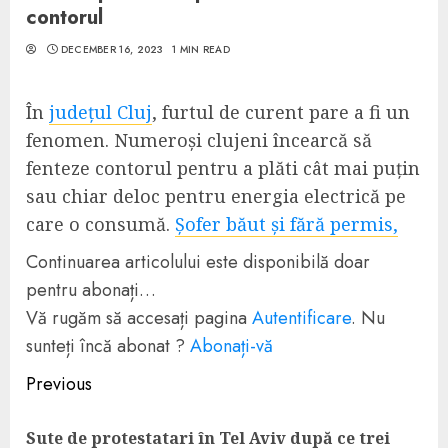
contorul
DECEMBER 16, 2023
1 MIN READ
În
județul Cluj
, furtul de curent pare a fi un
fenomen. Numeroși clujeni încearcă să
fenteze contorul pentru a plăti cât mai puțin
sau chiar deloc pentru energia electrică pe
care o consumă.
Șofer băut și fără permis,
Continuarea articolului este disponibilă doar
pentru abonați…
Vă rugăm să accesați pagina
Autentificare
. Nu
sunteți încă abonat ?
Abonați-vă
Continue
Previous
Reading
Sute de protestatari în Tel Aviv după ce trei
Pre