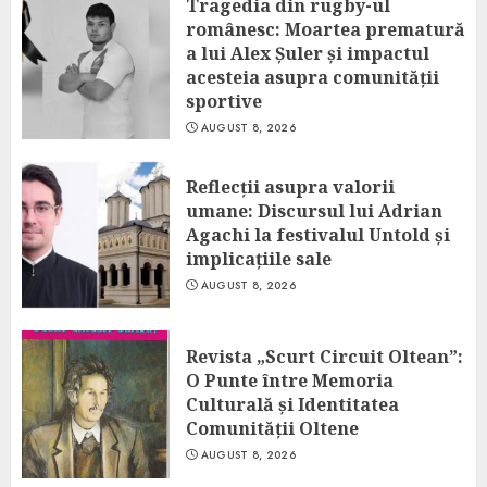
Tragedia din rugby-ul
românesc: Moartea prematură
a lui Alex Șuler și impactul
acesteia asupra comunității
sportive
AUGUST 8, 2026
Reflecții asupra valorii
umane: Discursul lui Adrian
Agachi la festivalul Untold și
implicațiile sale
AUGUST 8, 2026
Revista „Scurt Circuit Oltean”:
O Punte între Memoria
Culturală și Identitatea
Comunității Oltene
AUGUST 8, 2026