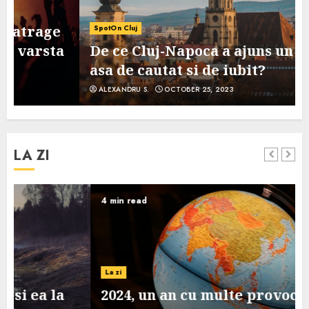
SpotOn Cluj
De ce Cluj-Napoca a ajuns un oras
asa de cautat si de iubit?
ALEXANDRU S.
OCTOBER 25, 2023
LA ZI
4 min read
La zi
2024, un an cu multe provocari pe