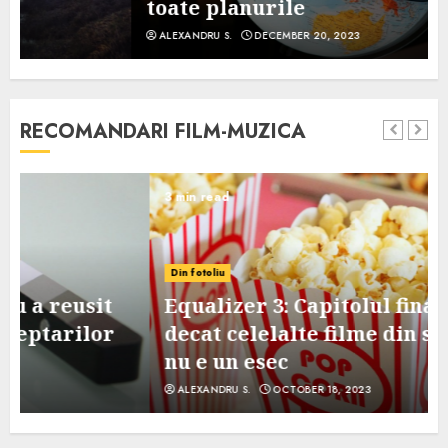
toate planurile
ALEXANDRU S.
DECEMBER 20, 2023
RECOMANDARI FILM-MUZICA
3 min read
Din fotoliu
Equalizer 3: Capitolul final, mai slab
decat celelalte filme din serie, dar
nu e un esec
ALEXANDRU S.
OCTOBER 18, 2023