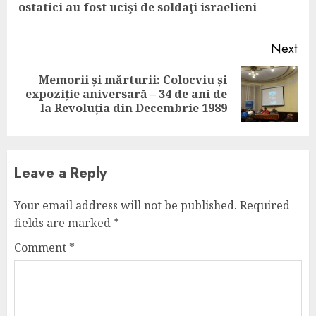
ostatici au fost ucişi de soldaţi israelieni
pos
Next
Memorii și mărturii: Colocviu și
Next
expoziție aniversară – 34 de ani de
post:
la Revoluția din Decembrie 1989
Leave a Reply
Your email address will not be published.
Required
fields are marked
*
Comment
*