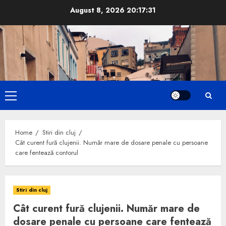
Skip
August 8, 2026
20:17:32
to
content
Primary
Menu
Home
Stiri din cluj
Cât curent fură clujenii. Număr mare de dosare penale cu persoane
care fentează contorul
Stiri din cluj
Cât curent fură clujenii. Număr mare de
dosare penale cu persoane care fentează