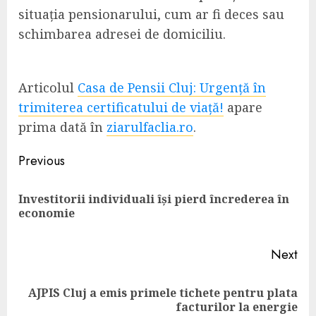
situația pensionarului, cum ar fi deces sau
schimbarea adresei de domiciliu.
Articolul
Casa de Pensii Cluj: Urgență în
trimiterea certificatului de viață!
apare
prima dată în
ziarulfaclia.ro
.
Continue
Previous
Reading
Investitorii individuali își pierd încrederea în
Pre
economie
pos
Next
AJPIS Cluj a emis primele tichete pentru plata
Next
facturilor la energie
post: