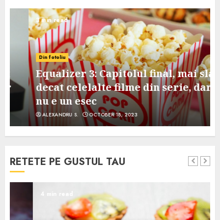
3 min read
Din fotoliu
Equalizer 3: Capitolul final, mai slab
decat celelalte filme din serie, dar
nu e un esec
ALEXANDRU S.
OCTOBER 18, 2023
RETETE PE GUSTUL TAU
4 min read