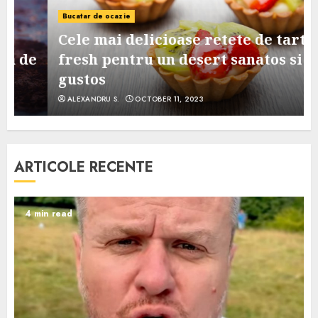
Bucatar de ocazie
Cele mai delicioase retete de tarte
e
fresh pentru un desert sanatos si
gustos
ALEXANDRU S.
OCTOBER 11, 2023
ARTICOLE RECENTE
4 min read