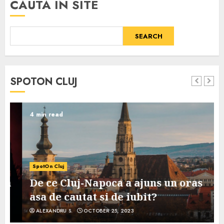
CAUTA IN SITE
SEARCH
SPOTON CLUJ
4 min read
SpotOn Cluj
De ce Cluj-Napoca a ajuns un oras
asa de cautat si de iubit?
ALEXANDRU S.
OCTOBER 25, 2023