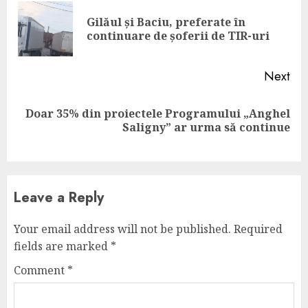
Reading
Gilăul și Baciu, preferate în
Pre
continuare de șoferii de TIR-uri
pos
Next
Doar 35% din proiectele Programului „Anghel
Next
Saligny” ar urma să continue
post:
Leave a Reply
Your email address will not be published.
Required
fields are marked
*
Comment
*