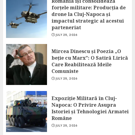
România își consolidează
forțele militare: Producția de
drone la Cluj-Napoca și
impactul strategic al acestui
parteneriat
JULY 28, 2026
Mircea Dinescu și Poezia „O
beție cu Marx”: O Satiră Lirică
Care Reabilitează Ideile
Comuniste
JULY 28, 2026
Expoziție Militară în Cluj-
Napoca: O Privire Asupra
Istoriei și Tehnologiei Armatei
Române
JULY 28, 2026