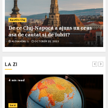
SpotOn Cluj
De ce Cluj-Napoca a ajuns un oras
asa de cautat si de iubit?
ALEXANDRU S.
OCTOBER 25, 2023
LA ZI
4 min read
La zi