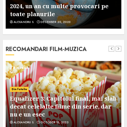
2024, un an cu multe provocari pe
toate planurile
ALEXANDRU S.
DECEMBER 20, 2023
RECOMANDARI FILM-MUZICA
3 min read
Din fotoliu
Equalizer 3: Capitolul final, mai slab
decat celelalte filme din serie, dar
nu e un esec
ALEXANDRU S.
OCTOBER 18, 2023