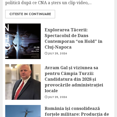
politică după ce CNA a șters un clip video,...
CITESTE IN CONTINUARE
Explorarea Tăcerii:
Spectacolul de Dans
Contemporan “on Hold” în
Cluj-Napoca
JULY 28, 2026
Avram Gal și viziunea sa
pentru Câmpia Turzii:
Candidatura din 2028 și
provocările administrației
locale
JULY 28, 2026
România își consolidează
forțele militare: Producția de