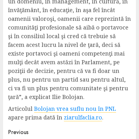
un domeniu, în management, în cultură, în
învăţământ, în educaţie, în aşa fel încât
oamenii valoroşi, oamenii care reprezintă în
comunităţi profesionale să aibă o portavoce
şi în consiliul local şi cred că trebuie să
facem acest lucru la nivel de ţară, deci să
existe portavoci şi oameni competenţi mai
mulţi decât avem astăzi în Parlament, pe
poziţii de decizie, pentru că va fi doar un
plus, nu pentru un partid sau pentru altul,
ci va fi un plus pentru comunitate şi pentru
ţară”, a explicat Ilie Bolojan.
Articolul
Bolojan vrea suflu nou în PNL
apare prima dată în
ziarulfaclia.ro
.
Continue
Previous