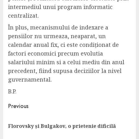
intermediul unui program informatic
centralizat.
În plus, mecanismului de indexare a
pensiilor nu urmeaza, neaparat, un
calendar anual fix, ci este condiționat de
factori economici precum evolutia
salariului minim si a celui mediu din anul
precedent, fiind supusa deciziilor la nivel
guvernamental.
B.P.
Continue
Previous
Reading
Pre
Florovsky și Bulgakov, o prietenie dificilă
pos