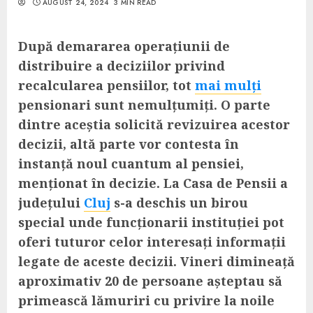
AUGUST 24, 2024
3 MIN READ
După demararea operațiunii de
distribuire a deciziilor privind
recalcularea pensiilor, tot
mai mulți
pensionari sunt nemulțumiți. O parte
dintre aceștia solicită revizuirea acestor
decizii, altă parte vor contesta în
instanță noul cuantum al pensiei,
menționat în decizie. La Casa de Pensii a
județului
Cluj
s-a deschis un birou
special unde funcționarii instituției pot
oferi tuturor celor interesați informații
legate de aceste decizii. Vineri dimineață
aproximativ 20 de persoane așteptau să
primească lămuriri cu privire la noile