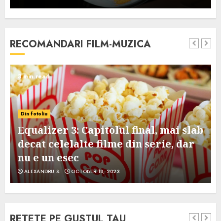
RECOMANDARI FILM-MUZICA
3 min read
Din fotoliu
Equalizer 3: Capitolul final, mai slab
decat celelalte filme din serie, dar
nu e un esec
ALEXANDRU S.
OCTOBER 18, 2023
RETETE PE GUSTUL TAU