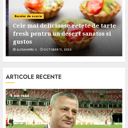
Bucatar de ocazie
Cele mai delicioase retete de tarte
e
fresh pentru un desert sanatos si
gustos
ALEXANDRU S.
OCTOBER 11, 2023
ARTICOLE RECENTE
4 min read