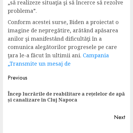
„să realizeze situaţia şi să încerce să rezolve
problema”.
Conform acestei surse, Biden a proiectat o
imagine de nepregătire, arătând apăsarea
anilor şi manifestând dificultăţi în a
comunica alegătorilor progresele pe care
ţara le-a făcut în ultimii ani.
Campania
„Transmite un mesaj de
Continue
Previous
Reading
Încep lucrările de reabilitare a rețelelor de apă
Pre
și canalizare în Cluj Napoca
pos
Next