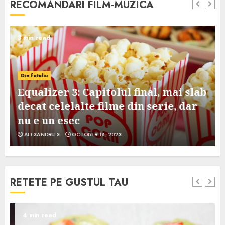
RECOMANDARI FILM-MUZICA
3 min read
Din fotoliu
Equalizer 3: Capitolul final, mai slab
decat celelalte filme din serie, dar
nu e un esec
ALEXANDRU S.
OCTOBER 18, 2023
RETETE PE GUSTUL TAU
4 min read