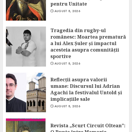
pentru Unitate
AUGUST 8, 2026
Tragedia din rugby-ul
românesc: Moartea prematură
a lui Alex Șuler și impactul
acesteia asupra comunității
sportive
AUGUST 8, 2026
Reflecții asupra valorii
umane: Discursul lui Adrian
Agachi la festivalul Untold și
implicațiile sale
AUGUST 8, 2026
Revista „Scurt Circuit Oltean”:
O Punte între Memoria