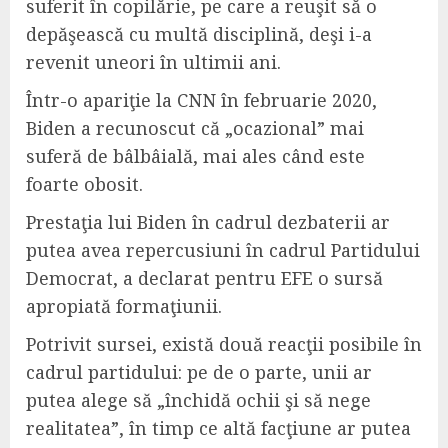
suferit în copilărie, pe care a reuşit să o
depăşească cu multă disciplină, deşi i-a
revenit uneori în ultimii ani.
Într-o apariţie la CNN în februarie 2020,
Biden a recunoscut că „ocazional” mai
suferă de bâlbâială, mai ales când este
foarte obosit.
Prestaţia lui Biden în cadrul dezbaterii ar
putea avea repercusiuni în cadrul Partidului
Democrat, a declarat pentru EFE o sursă
apropiată formaţiunii.
Potrivit sursei, există două reacţii posibile în
cadrul partidului: pe de o parte, unii ar
putea alege să „închidă ochii şi să nege
realitatea”, în timp ce altă facţiune ar putea