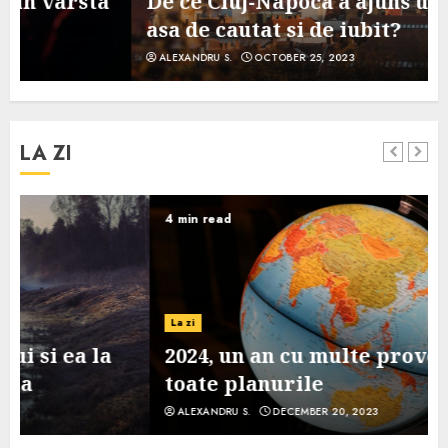
De ce Cluj-Napoca a ajuns un oras
asa de cautat si de iubit?
ALEXANDRU S.
OCTOBER 25, 2023
LA ZI
4 min read
La zi
2024, un an cu multe provocari pe
toate planurile
ALEXANDRU S.
DECEMBER 20, 2023