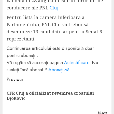
validată în 28 august în cadrul forurilor de
conducere ale PNL
Cluj
.
Pentru lista la Camera inferioară a
Parlamentului, PNL Cluj va trebui să
desemneze 13 candidați iar pentru Senat 6
reprezetanți.
Continuarea articolului este disponibilă doar
pentru abonați…
Vă rugăm să accesați pagina
Autentificare
. Nu
sunteți încă abonat ?
Abonați-vă
Continue
Previous
Reading
CFR Cluj a oficializat revenirea croatului
Pre
Djokovic
pos
Next