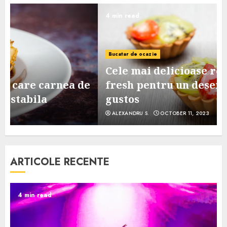
4 min read
Bucatar de ocazie
Cele mai delicioase retete de tarte
e
fresh pentru un desert sanatos si
gustos
ALEXANDRU S.
OCTOBER 11, 2023
ARTICOLE RECENTE
4 min read