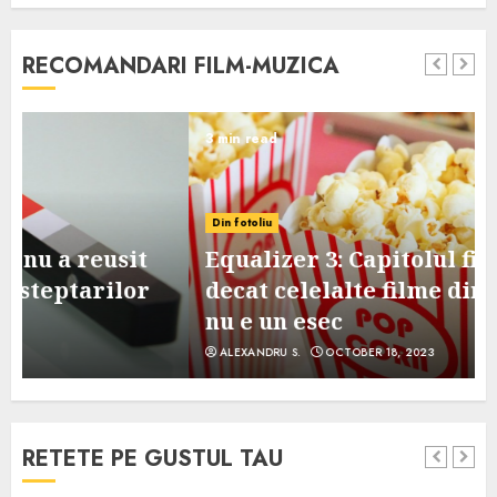
RECOMANDARI FILM-MUZICA
3 min read
Din fotoliu
Equalizer 3: Capitolul final, mai slab
decat celelalte filme din serie, dar
nu e un esec
ALEXANDRU S.
OCTOBER 18, 2023
RETETE PE GUSTUL TAU