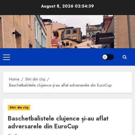
Skip
August 8, 2026
02:54:40
to
content
Primary
Menu
Home
Stiri din cluj
Baschetbalistele clujence și-au aflat adversarele din EuroCup
Stiri din cluj
Baschetbalistele clujence și-au aflat
adversarele din EuroCup