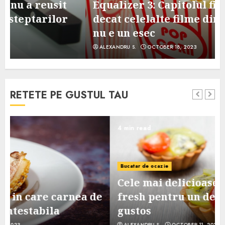
Equalizer 3: Capitolul final, mai slab
decat celelalte filme din serie, dar
nu e un esec
ALEXANDRU S.
OCTOBER 18, 2023
RETETE PE GUSTUL TAU
4 min read
Bucatar de ocazie
Cele mai delicioase retete de tarte
e
fresh pentru un desert sanatos si
gustos
ALEXANDRU S.
OCTOBER 11, 2023