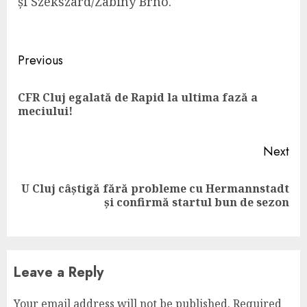
și Szekszard/Zabiny Brno.
Continue
Previous
Reading
CFR Cluj egalată de Rapid la ultima fază a
Pre
meciului!
pos
Next
U Cluj câștigă fără probleme cu Hermannstadt
Next
și confirmă startul bun de sezon
post:
Leave a Reply
Your email address will not be published.
Required