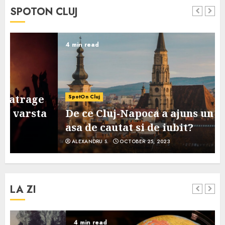
SPOTON CLUJ
4 min read
SpotOn Cluj
De ce Cluj-Napoca a ajuns un oras
asa de cautat si de iubit?
ALEXANDRU S.
OCTOBER 25, 2023
LA ZI
4 min read