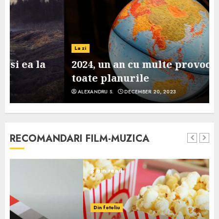
La zi
2024, un an cu multe provocari pe
toate planurile
ALEXANDRU S.
DECEMBER 20, 2023
RECOMANDARI FILM-MUZICA
3 min read
Din fotoliu