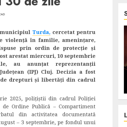
u 30 de zile
EAD
 municipiul
Turda,
cercetat pentru
4 min read
de violență în familie, amenințare,
SpotOn Cluj
spuse prin ordin de protecție și
jurul
Festivalurile Clujului. De
 fost arestat miercuri, 10 septembrie
fli intr-un
ce atrage Clujul tinerii si
e, au anunțat reprezentanții
t in
pe cei mai in varsta an de
Județean (IPJ) Cluj. Decizia a fost
”?
an?
de drepturi și libertăți din cadrul
ALEXANDRU S.
DECEMBER 13, 2023
brie
2025
, polițiștii din cadrul Poliției
l de Ordine Publică – Compartiment
rbatul d
in activitatea documentată
august – 3 septembrie, pe fondul unui