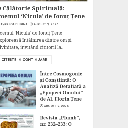
 Călătorie Spirituală:
oemul ‘Nicula’ de Ionuț Țene
AVASILOAIEI IRINA
AUGUST 9, 2026
oemul 'Nicula' de Ionuț Țene
xplorează întâlnirea dintre om și
ivinitate, invitând cititorii la...
CITESTE IN CONTINUARE
Între Cosmogonie
și Conștiință: O
Analiză Detaliată a
„Epopeei Omului”
de Al. Florin Țene
AUGUST 9, 2026
Revista „Plumb”,
nr. 232–233: O