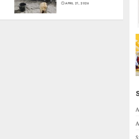
APRIL 21, 2026
A
A
S