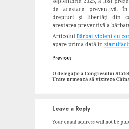
septembrie 2025,
a fost
preze
Dungeons & Drag
de arestare preventivă.
În
Onoare printre ho
drepturi și libertăți din 
film ca un joc car
arestarea preventivă a bărbatu
cucereste de la 
Articolul
Bărbat violent cu co
cadre
apare prima dată în
ziarulfacl
ALEXANDRU S.
MAY 17, 2023
Continue
Previous
Reading
O delegaţie a Congresului State
Unite urmează să viziteze Chin
4 min read
Leave a Reply
Your email address will not be pub
Bucatar de ocazie