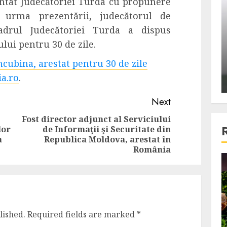
ntat Judecătoriei Turda cu propunere
ons:
Din fotoliu
 urma prezentării,
judecătorul de
ti, un
The Killer, un film care nu a
cadrul Judecătoriei Turda a dispus
e te
reusit sa se ridice la
lui pentru 30 de zile.
primele
nivelul asteptarilor
ncubina, arestat pentru 30 de zile
publicului si criticilor
ia.ro
.
ALEXANDRU S.
DECEMBER 6, 2023
Next
Fost director adjunct al Serviciului
lor
de Informaţii şi Securitate din
Previous
Next
a
Republica Moldova, arestat în
post:
post:
România
4 min read
Bucatar de ocazie
lished.
Required fields are marked
*
3 retete delicioase in care