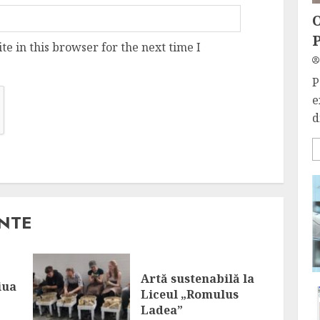
O
P
e in this browser for the next time I
P
e
d
ANTE
Artă sustenabilă la
iua
Liceul „Romulus
Ladea”