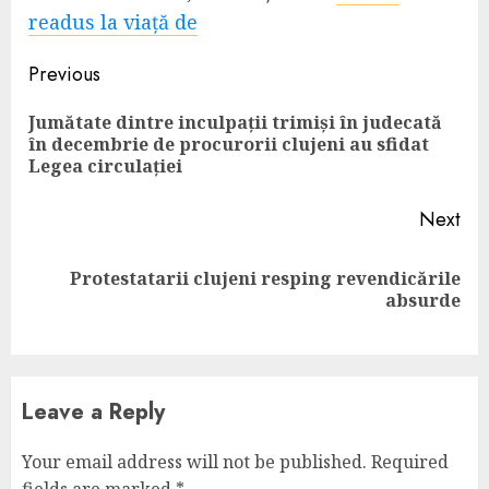
readus la viață de
Continue
Previous
Reading
Jumătate dintre inculpații trimiși în judecată
Pre
în decembrie de procurorii clujeni au sfidat
pos
Legea circulației
Next
Protestatarii clujeni resping revendicările
Next
absurde
post:
Leave a Reply
Your email address will not be published.
Required