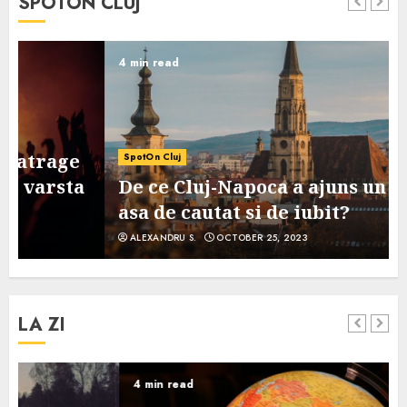
SPOTON CLUJ
4 min read
SpotOn Cluj
De ce Cluj-Napoca a ajuns un oras
asa de cautat si de iubit?
ALEXANDRU S.
OCTOBER 25, 2023
LA ZI
4 min read