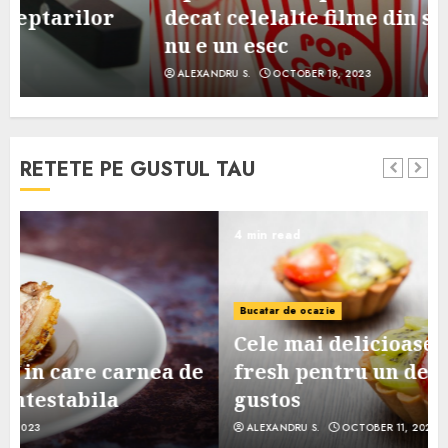
decat celelalte filme din serie, dar
nu e un esec
ALEXANDRU S.
OCTOBER 18, 2023
RETETE PE GUSTUL TAU
4 min read
Bucatar de ocazie
Cele mai delicioase retete de tarte
e
fresh pentru un desert sanatos si
gustos
ALEXANDRU S.
OCTOBER 11, 2023