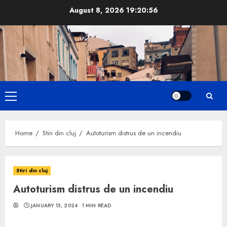
Skip
August 8, 2026
19:20:57
to
content
Primary
Menu
Home
Stiri din cluj
Autoturism distrus de un incendiu
Stiri din cluj
Autoturism distrus de un incendiu
JANUARY 15, 2024
1 MIN READ