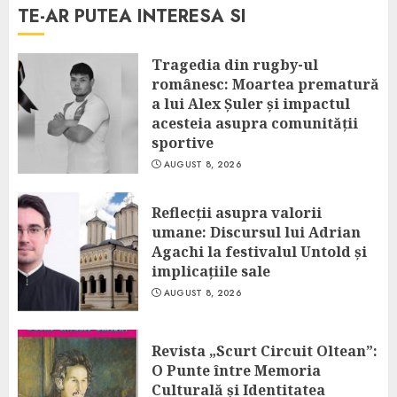
TE-AR PUTEA INTERESA SI
Tragedia din rugby-ul
românesc: Moartea prematură
a lui Alex Șuler și impactul
acesteia asupra comunității
sportive
AUGUST 8, 2026
Reflecții asupra valorii
umane: Discursul lui Adrian
Agachi la festivalul Untold și
implicațiile sale
AUGUST 8, 2026
Revista „Scurt Circuit Oltean”:
O Punte între Memoria
Culturală și Identitatea