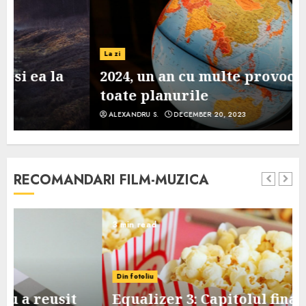
La zi
2024, un an cu multe provocari pe
toate planurile
ALEXANDRU S.
DECEMBER 20, 2023
RECOMANDARI FILM-MUZICA
3 min read
Din fotoliu
Equalizer 3: Capitolul final, mai slab