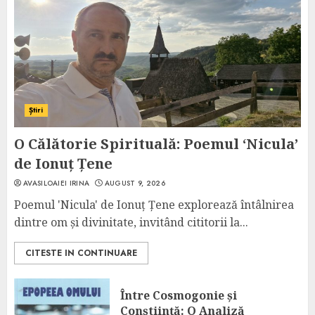
Știri
O Călătorie Spirituală: Poemul ‘Nicula’
de Ionuț Țene
AVASILOAIEI IRINA
AUGUST 9, 2026
Poemul 'Nicula' de Ionuț Țene explorează întâlnirea
dintre om și divinitate, invitând cititorii la...
CITESTE IN CONTINUARE
Între Cosmogonie și
Conștiință: O Analiză