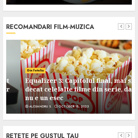
RECOMANDARI FILM-MUZICA
3 min read
Din fotoliu
Equalizer 3: Capitolul final, mai slab
decat celelalte filme din serie, dar
nu e un esec
ALEXANDRU S.
OCTOBER 18, 2023
RETETE PE GUSTUL TAU