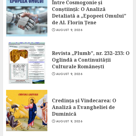
Între Cosmogonie și
Conștiință: O Analiză
Detaliată a „Epopeei Omului”
de Al. Florin Țene
AUGUST 9, 2026
Revista „Plumb”, nr. 232–233: O
Oglindă a Continuității
Culturale Românești
AUGUST 9, 2026
Credința și Vindecarea: O
Analiză a Evangheliei de
Duminică
AUGUST 9, 2026