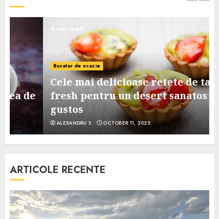
4 min read
Bucatar de ocazie
Cele mai delicioase retete de tarte
e
fresh pentru un desert sanatos si
gustos
ALEXANDRU S.
OCTOBER 11, 2023
ARTICOLE RECENTE
5 min read