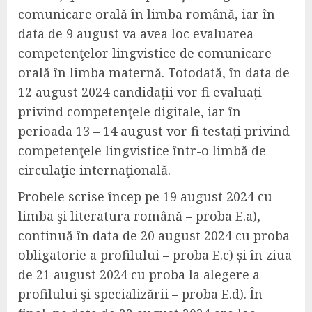
comunicare orală în limba română,
iar în
data de
9 august
va avea loc
evaluarea
competenţelor lingvistice de comunicare
orală în limba maternă.
Totodată,
în data de
12 august
2024 candidații vor fi
evaluați
privind
competenţe
le
digitale, iar în
perioada 13 – 14 august
vor fi testați privind
competenţel
e
lingvistice într-o limbă de
circulaţie internaţională.
Probele scrise încep pe 19 august
2024
cu
l
imba şi literatura română – proba E.a),
continuă în data de
20 august
2024 cu
proba
obligatorie a profilului – proba E.c)
și în ziua
de
21 august
2024 cu
proba la alegere a
profilului şi specializării – proba E.d).
În