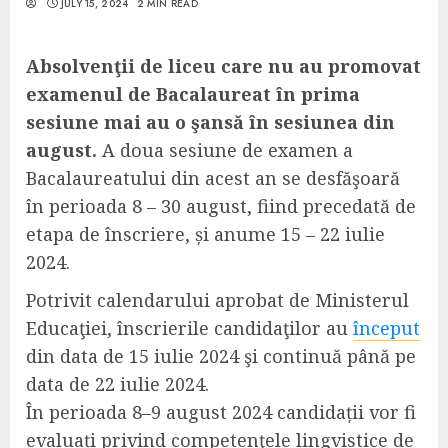
JULY 15, 2024
2 MIN READ
Absolvenţii de liceu care
nu au
promov
at
examenul de Bacalaureat
în prima
sesiune
mai au o şansă în sesiunea din
august.
A doua sesiune de examen
a
Bacalaureatului
din acest an
se
desfăş
oară
în perioada 8 – 30 august, fiind precedată de
etapa de înscriere,
și anume
15 – 22 iulie
2024.
Potrivit calendarului aprobat de Ministerul
Educaţiei, înscrierile candidaţilor
au
început
din data
de
15 iulie
2024
şi
continuă
până pe
data de
22 iulie
2024.
În perioada
8
–
9 august
2024 candidații vor fi
evaluați privind
competenţel
e
lingvistice de