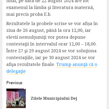
final, pe data de
22 august
2024
are loc
examenul la
l
imba şi literatura maternă,
mai precis
proba E.b.
R
ezultatele la probele scrise
se vor afișa în
ziua de 26 august,
până la ora 12,00,
iar
elevii
nemulţumiţi vor putea depune
contestaţii în intervalul orar 12,00 – 18,00.
Între 27 şi 29 august
2024
se vor soluţiona
contestaţiile, iar pe 30 august
2024
se vor
afişa rezultatele finale.
Trump anunţă că o
delegaţie
Continue
Previous
Reading
Pre
Zilele Municipiului Dej
pos