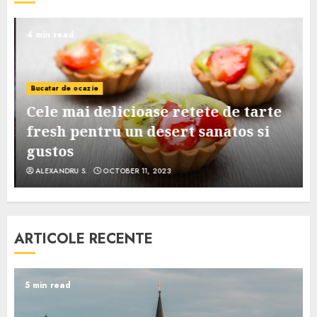
4 min read
Bucatar de ocazie
Cele mai delicioase retete de tarte
e
fresh pentru un desert sanatos si
gustos
ALEXANDRU S.
OCTOBER 11, 2023
ARTICOLE RECENTE
5 min read