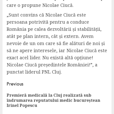
care o propune Nicolae Ciucă.
„Sunt convins că Nicolae Ciucă este
persoana potrivită pentru a conduce
România pe calea dezvoltării și stabilității,
atât pe plan intern, cât și extern. Avem
nevoie de un om care să fie alături de noi și
să ne apere interesele, iar Nicolae Ciucă este
exact acel lider. Nu există altă opțiune!
Nicolae Ciucă președintele României!”, a
punctat liderul PNL Cluj.
Continue
Previous
Reading
Premieră medicală la Cluj realizată sub
Pre
îndrumarea reputatului medic bucureștean
pos
Irinel Popescu