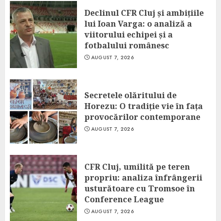
Declinul CFR Cluj și ambițiile
lui Ioan Varga: o analiză a
viitorului echipei și a
fotbalului românesc
AUGUST 7, 2026
Secretele olăritului de
Horezu: O tradiție vie în fața
provocărilor contemporane
AUGUST 7, 2026
CFR Cluj, umilită pe teren
propriu: analiza înfrângerii
usturătoare cu Tromsoe în
Conference League
AUGUST 7, 2026