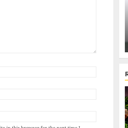
ons:
Din fotoliu
ti, un
The Killer, un film care nu a
e te
reusit sa se ridice la
primele
nivelul asteptarilor
publicului si criticilor
ALEXANDRU S.
DECEMBER 6, 2023
4 min read
Bucatar de ocazie
3 retete delicioase in care