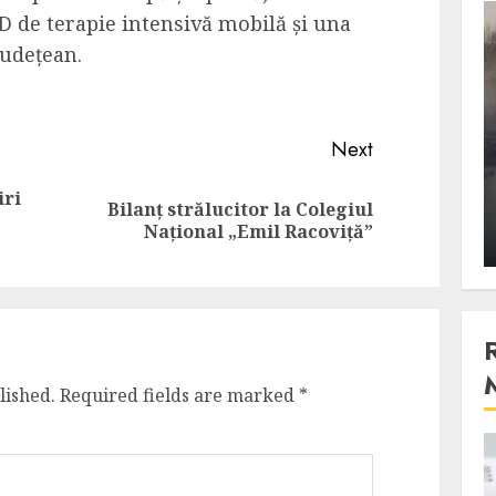
 de terapie intensivă mobilă și una
3 min read
Județean.
Stiinta
, scanteia
Lumina ar putea contribui
Next
entul
si ea la evaporarea apei in
iri
natura
Bilanț strălucitor la Colegiul
Previous
Next
Național „Emil Racoviță”
post:
post:
 2023
ALEXANDRU S.
DECEMBER 27, 2023
lished.
Required fields are marked
*
4 min read