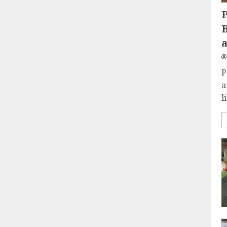
P
a
l