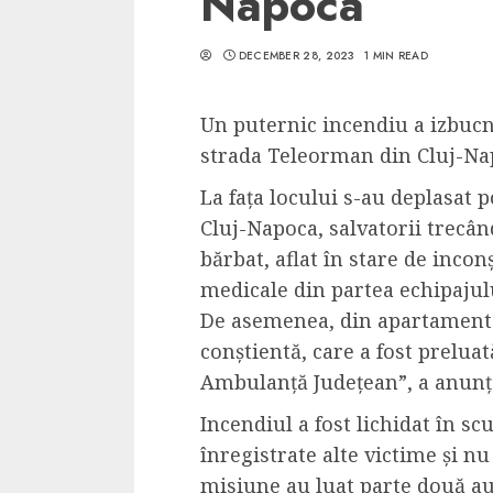
Napoca
DECEMBER 28, 2023
1 MIN READ
Un puternic incendiu a izbucn
5 min read
strada Teleorman din Cluj-Na
SpotOn Cluj
La fața locului s-au deplasat
Ce poti vizita in 
Cluj-Napoca, salvatorii trecâ
Clujului cand te a
bărbat, aflat în stare de inconș
weekend prelungi
medicale din partea echipajul
“Orasul Comoara
De asemenea, din apartament a
ALEXANDRU S.
MAY 31, 2023
conștientă, care a fost preluat
Ambulanță Județean”, a anunț
Incendiul a fost lichidat în sc
înregistrate alte victime și n
misiune au luat parte două au