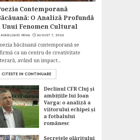
Poezia Contemporană
Băcăuană: O Analiză Profundă
a Unui Fenomen Cultural
AVASILOAIEI IRINA
AUGUST 7, 2026
oezia băcăuană contemporană se
firmă ca un centru de creativitate
iterară, având un impact...
CITESTE IN CONTINUARE
Declinul CFR Cluj și
ambițiile lui Ioan
Varga: o analiză a
viitorului echipei și
a fotbalului
românesc
AUGUST 7, 2026
Secretele olăritului