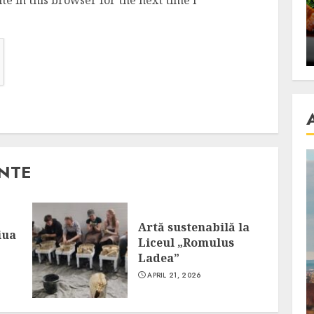
e in this browser for the next time I
se retete
carnea de rata e vedeta
an
incontestabila
ALEXANDRU S.
NOVEMBER 29, 2023
ANTE
Artă sustenabilă la
iua
Liceul „Romulus
Ladea”
APRIL 21, 2026