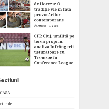
de Horezu: O
tradiție vie în fața
provocărilor
contemporane
AUGUST 7, 2026
CFR Cluj, umilită pe
teren propriu:
analiza înfrângerii
usturătoare cu
Tromsoe în
Conference League
AUGUST 7, 2026
Sectiuni
CASA
rticole