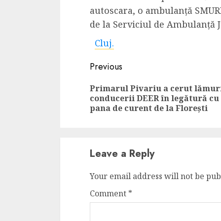
autoscara, o ambulanță SMURD
4 min read
de la Serviciul de Ambulanță 
Cluj.
La zi
Continue
Razboiul din Gaza
Previous
fatala pentru Ori
Reading
Primarul Pivariu a cerut lămur
Mijlociu?
conducerii DEER în legătură cu
pana de curent de la Florești
ALEXANDRU S.
NOVEMBER 1,
Leave a Reply
Your email address will not be pub
Comment
*
3 min read
Din fotoliu