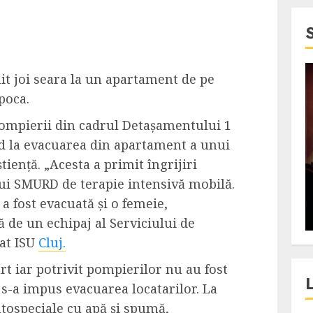
it joi seara la un apartament de pe
4 min read
poca.
SpotOn Cluj
 pompierii din cadrul Detașamentului 1
jurul
Festivalurile Clujului. De
nd la evacuarea din apartament a unui
fli intr-un
ce atrage Clujul tinerii si
tiență. „Acesta a primit îngrijiri
t in
pe cei mai in varsta an de
ui SMURD de terapie intensivă mobilă.
”?
an?
 fost evacuată și o femeie,
ALEXANDRU S.
DECEMBER 13, 2023
ă de un echipaj al Serviciului de
at ISU
Cluj.
urt iar potrivit pompierilor nu au fost
u s-a impus evacuarea locatarilor. La
tospeciale cu apă și spumă,