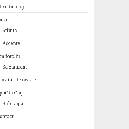
tiri din cluj
a zi
Stiinta
Accente
in fotoliu
Sa zambim
ucatar de ocazie
potOn Cluj
Sub Lupa
ontact