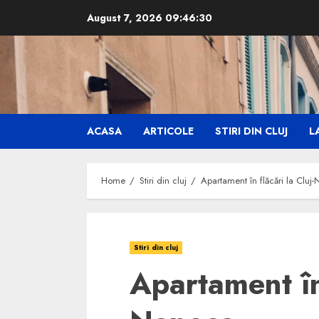
Skip
August 7, 2026
09:46:32
to
content
ACASA
ARTICOLE
STIRI DIN CLUJ
LA
Home
Stiri din cluj
Apartament în flăcări la Cluj
Stiri din cluj
Apartament în 