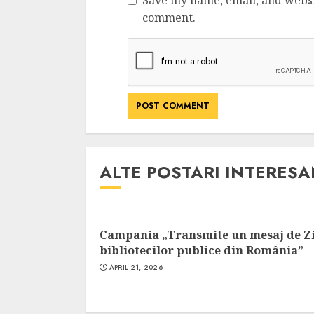
Save my name, email, and websit
Cele mai delicioa
comment.
cu piept de curc
ALEXANDRU S.
MAY 24, 2023
ALTE POSTARI INTERES
Campania „Transmite un mesaj de Z
bibliotecilor publice din România”
APRIL 21, 2026