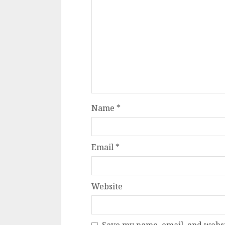
Dungeons & Drag
Onoare printre ho
film ca un joc car
cucereste de la 
cadre
ALEXANDRU S.
MAY 17, 2023
Name
*
Email
*
4 min read
Website
Bucatar de ocazie