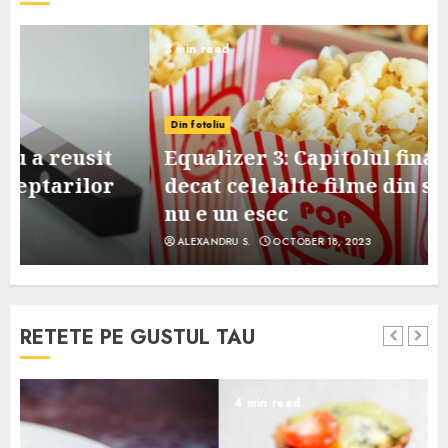
3 min read
Din fotoliu
Equalizer 3: Capitolul final, mai slab
decat celelalte filme din serie, dar
nu e un esec
ALEXANDRU S.
OCTOBER 18, 2023
RETETE PE GUSTUL TAU
4 min read