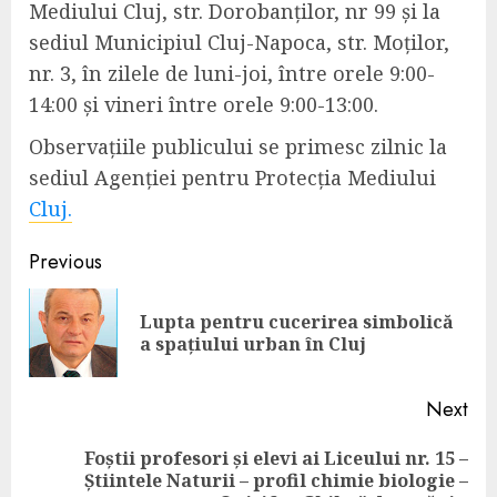
Mediului Cluj, str. Dorobanților, nr 99 și la
sediul Municipiul Cluj-Napoca, str. Moților,
nr. 3, în zilele de luni-joi, între orele 9:00-
14:00 și vineri între orele 9:00-13:00.
Observațiile publicului se primesc zilnic la
sediul Agenției pentru Protecția Mediului
Cluj.
Continue
Previous
Reading
Lupta pentru cucerirea simbolică
Pre
a spațiului urban în Cluj
pos
Next
Foștii profesori și elevi ai Liceului nr. 15 –
Next
Știintele Naturii – profil chimie biologie –