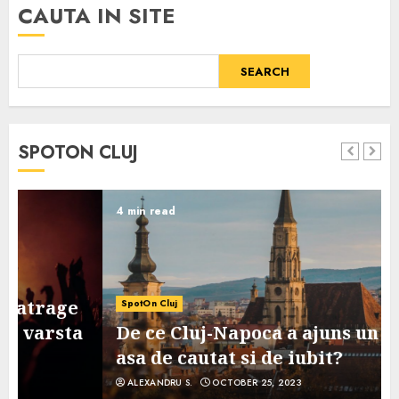
CAUTA IN SITE
SEARCH
SPOTON CLUJ
4 min read
SpotOn Cluj
De ce Cluj-Napoca a ajuns un oras
asa de cautat si de iubit?
ALEXANDRU S.
OCTOBER 25, 2023