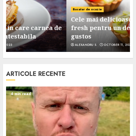
Bucatar de ocazie
Cele mai delicioase retete de tarte
e
fresh pentru un desert sanatos si
gustos
ALEXANDRU S.
OCTOBER 11, 2023
ARTICOLE RECENTE
4 min read