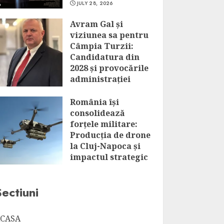
JULY 28, 2026
Avram Gal și
viziunea sa pentru
Câmpia Turzii:
Candidatura din
2028 și provocările
administrației
locale
România își
JULY 28, 2026
consolidează
forțele militare:
Producția de drone
la Cluj-Napoca și
impactul strategic
al acestui
parteneriat
Sectiuni
JULY 28, 2026
CASA