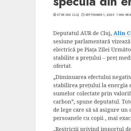
specula din e
STIRI DIN CLUJ
SEPTEMBER 1, 2025
1 MIN RE
Deputatul AUR de Cluj,
Alin C
5 min read
sesiune parlamentară vizează 
SpotOn Cluj
electrică pe Piața Zilei Următ
Ce poti vizita in 
stabilite a prețului – preț me
Clujului cand te a
ofertat.
weekend prelungi
„Diminuarea efectului negativ 
“Orasul Comoara
stabilirea prețului la energia e
ALEXANDRU S.
MAY 31, 2023
sumelor colectate prin valorif
carbon”, spune deputatul. Toto
de lege care să să asigure un 
persoanele cu copii , mai exac
„Restricții privind importul d