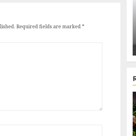
ons:
Din fotoliu
ti, un
The Killer, un film care nu a
e te
reusit sa se ridice la
lished.
Required fields are marked
*
primele
nivelul asteptarilor
publicului si criticilor
ALEXANDRU S.
DECEMBER 6, 2023
4 min read
Bucatar de ocazie
3 retete delicioase in care