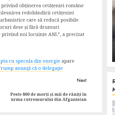
ții privind obținerea cetățeniei române
3 min read
nlesnirea redobândirii cetățeniei
urbanistice care să reducă posibile
locuri dese și fără drumuri
Stiinta
, scanteia
Lumina ar putea contribui
 privind noi locuințe ANL”, a precizat
entul
si ea la evaporarea apei in
natura
 2023
ALEXANDRU S.
DECEMBER 27, 2023
upta cu specula din energie
apare
Trump anunţă că o delegaţie
Next
Peste 800 de morți și mii de răniți în
Previous
Next
urma cutremurului din Afganistan
post:
post:
4 min read