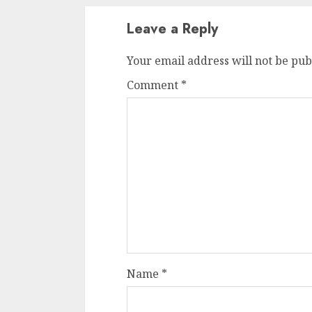
Dungeons & Drag
Leave a Reply
Onoare printre ho
film ca un joc car
Your email address will not be pub
cucereste de la 
Comment
*
cadre
ALEXANDRU S.
MAY 17, 2023
4 min read
Name
*
Bucatar de ocazie