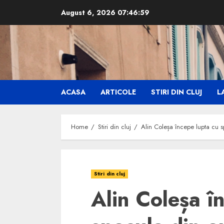
Skip
August 6, 2026
07:47:00
to
content
ACASA
ARTICOLE
STIRI DIN CLUJ
LA
Home
Stiri din cluj
Alin Coleșa începe lupta cu 
Stiri din cluj
Alin Coleșa î