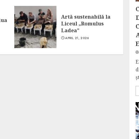
C
Artă sustenabilă la
D
iua
Liceul „Romulus
C
Ladea”
APRIL 21, 2026
E
d
ș