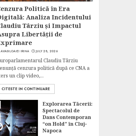
enzura Politică în Era
igitală: Analiza Incidentului
laudiu Târziu și Impactul
Asupra Libertății de
Exprimare
AVASILOAIEI IRINA
JULY 28, 2026
uroparlamentarul Claudiu Târziu
enunță cenzura politică după ce CNA a
ters un clip video,...
CITESTE IN CONTINUARE
Explorarea Tăcerii:
Spectacolul de
Dans Contemporan
“on Hold” în Cluj-
Napoca