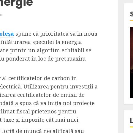
nergie
AD
oleșa
spune că prioritatea sa în noua
4 min read
înlăturarea speculei la energia
SpotOn Cluj
oare printr-un algoritm echitabil se
jurul
Festivalurile Clujului. De
diu ponderat în loc de preț maxim
fli intr-un
ce atrage Clujul tinerii si
t in
pe cei mai in varsta an de
al certificatelor de carbon în
”?
an?
lectrică. Utilizarea pentru investiții a
ALEXANDRU S.
DECEMBER 13, 2023
icarea certificatelor de emisii de
dată a spus că va iniția noi proiecte
climat fiscal prietenos pentru
t taxe și impozite cât mai mici.
e forță de muncă necalificată sau