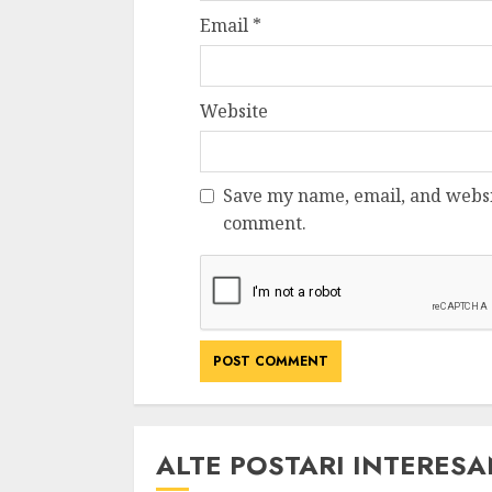
Cele mai delicioa
Email
*
cu piept de curc
ALEXANDRU S.
MAY 24, 2023
Website
Save my name, email, and websit
comment.
ALTE POSTARI INTERES