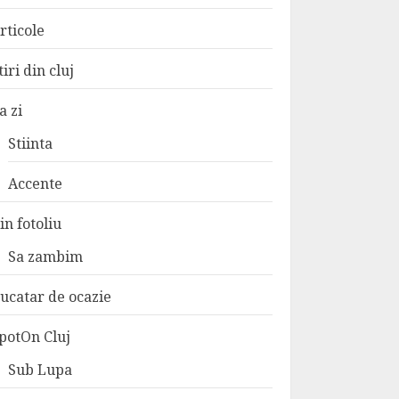
rticole
tiri din cluj
a zi
Stiinta
Accente
in fotoliu
Sa zambim
ucatar de ocazie
potOn Cluj
Sub Lupa