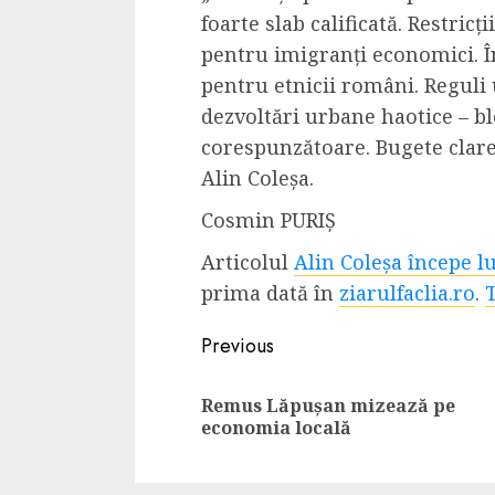
foarte slab calificată. Restric
4 min read
pentru imigranți economici. Î
pentru etnicii români. Reguli 
dezvoltări urbane haotice – b
La zi
Razboiul din Gaza
corespunzătoare. Bugete clare
fatala pentru Ori
Alin Coleșa.
Mijlociu?
Cosmin PURIȘ
ALEXANDRU S.
NOVEMBER 1,
Articolul
Alin Coleșa începe l
prima dată în
ziarulfaclia.ro
.
Continue
Previous
Reading
Remus Lăpușan mizează pe
economia locală
3 min read
Din fotoliu