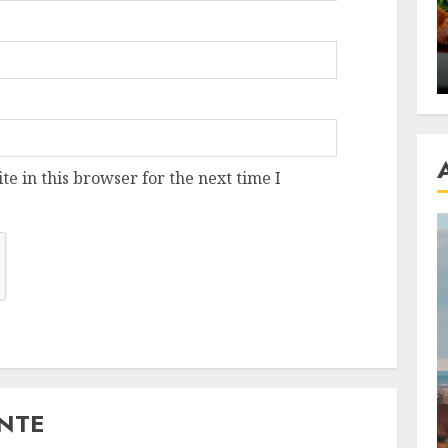
se retete
carnea de rata e vedeta
an
incontestabila
ALEXANDRU S.
NOVEMBER 29, 2023
e in this browser for the next time I
ANTE