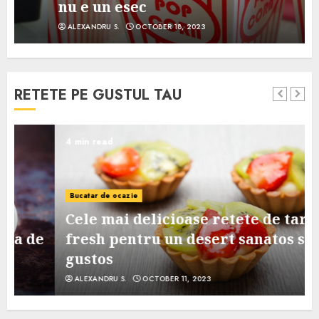
nu e un esec
ALEXANDRU S.
OCTOBER 18, 2023
RETETE PE GUSTUL TAU
4 min read
Bucatar de ocazie
Cele mai delicioase retete de tarte
e
fresh pentru un desert sanatos si
gustos
ALEXANDRU S.
OCTOBER 11, 2023