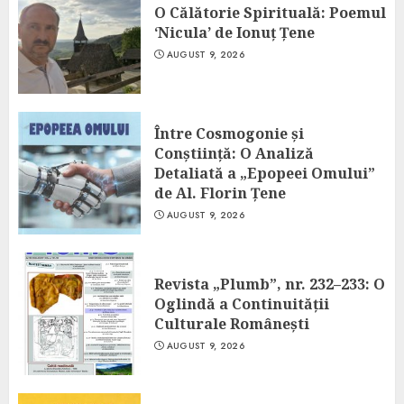
O Călătorie Spirituală: Poemul
‘Nicula’ de Ionuț Țene
AUGUST 9, 2026
Între Cosmogonie și
Conștiință: O Analiză
Detaliată a „Epopeei Omului”
de Al. Florin Țene
AUGUST 9, 2026
Revista „Plumb”, nr. 232–233: O
Oglindă a Continuității
Culturale Românești
AUGUST 9, 2026