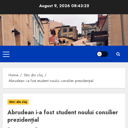
Skip
August 9, 2026
08:43:26
to
content
Primary
Menu
Home
Stiri din cluj
Abrudean i-a fost student noului consilier prezidențial
Stiri din cluj
Abrudean i-a fost student noului consilier
prezidențial