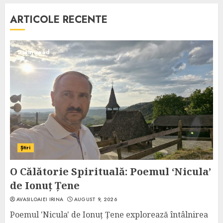
ARTICOLE RECENTE
5 min read
Știri
O Călătorie Spirituală: Poemul ‘Nicula’
de Ionuț Țene
AVASILOAIEI IRINA
AUGUST 9, 2026
Poemul 'Nicula' de Ionuț Țene explorează întâlnirea