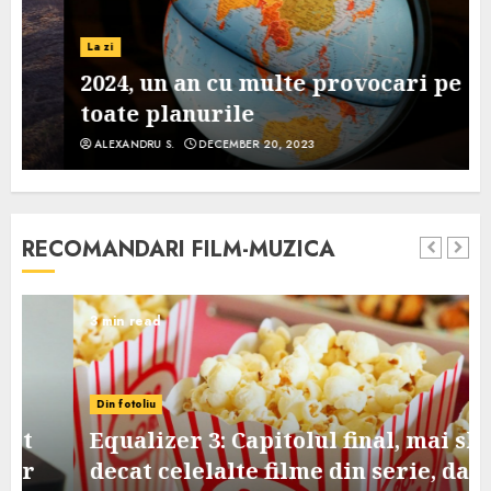
La zi
2024, un an cu multe provocari pe
toate planurile
ALEXANDRU S.
DECEMBER 20, 2023
RECOMANDARI FILM-MUZICA
3 min read
Din fotoliu
Equalizer 3: Capitolul final, mai slab
decat celelalte filme din serie, dar