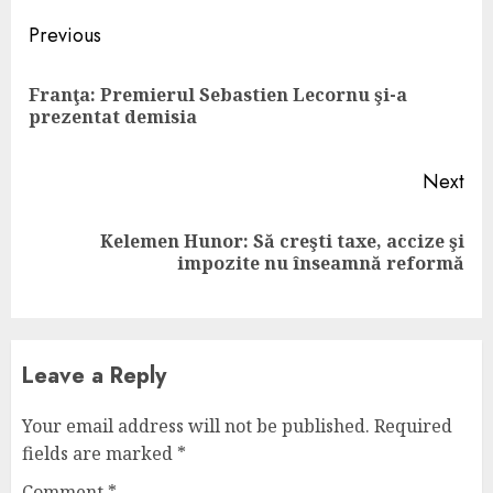
Continue
Previous
Reading
Franţa: Premierul Sebastien Lecornu şi-a
Pre
prezentat demisia
pos
Next
Kelemen Hunor: Să creşti taxe, accize şi
Next
impozite nu înseamnă reformă
post:
Leave a Reply
Your email address will not be published.
Required
fields are marked
*
Comment
*