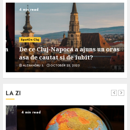
4 min read
SpotOn Cluj
De ce Cluj-Napoca a ajuns un oras
asa de cautat si de iubit?
ALEXANDRU S.
OCTOBER 25, 2023
LA ZI
4 min read