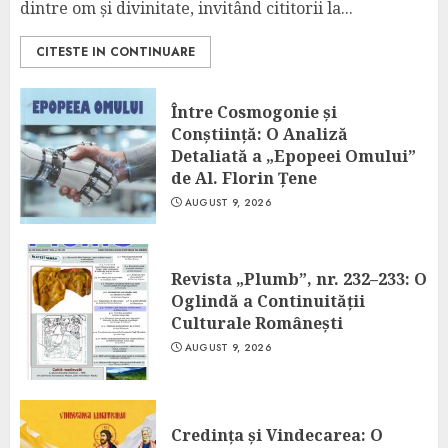
dintre om și divinitate, invitând cititorii la...
CITESTE IN CONTINUARE
Între Cosmogonie și
Conștiință: O Analiză
Detaliată a „Epopeei Omului”
de Al. Florin Țene
AUGUST 9, 2026
Revista „Plumb”, nr. 232–233: O
Oglindă a Continuității
Culturale Românești
AUGUST 9, 2026
Credința și Vindecarea: O