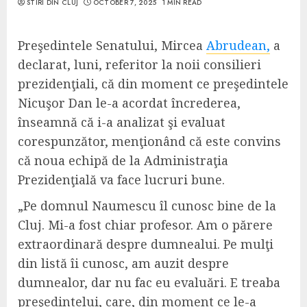
STIRI DIN CLUJ
OCTOBER 7, 2025
1 MIN READ
Preşedintele Senatului, Mircea
Abrudean,
a
declarat, luni, referitor la noii consilieri
prezidenţiali, că din moment ce preşedintele
Nicuşor Dan le-a acordat încrederea,
înseamnă că i-a analizat şi evaluat
corespunzător, menţionând că este convins
că noua echipă de la Administraţia
Prezidenţială va face lucruri bune.
„Pe domnul Naumescu îl cunosc bine de la
Cluj. Mi-a fost chiar profesor. Am o părere
extraordinară despre dumnealui. Pe mulţi
din listă îi cunosc, am auzit despre
dumnealor, dar nu fac eu evaluări. E treaba
preşedintelui, care, din moment ce le-a