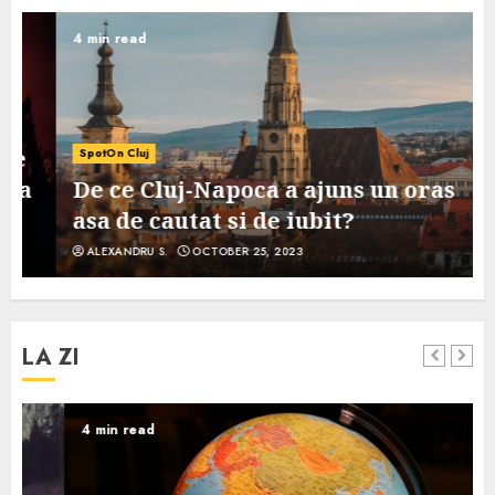
4 min read
SpotOn Cluj
De ce Cluj-Napoca a ajuns un oras
asa de cautat si de iubit?
ALEXANDRU S.
OCTOBER 25, 2023
LA ZI
4 min read