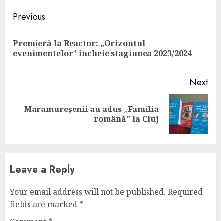
Continue
Previous
Reading
Premieră la Reactor: „Orizontul
Pre
evenimentelor” încheie stagiunea 2023/2024
pos
Next
Maramureșenii au adus „Familia
Next
română” la Cluj
post:
Leave a Reply
Your email address will not be published.
Required
fields are marked
*