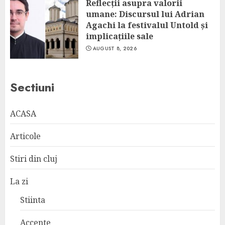
Reflecții asupra valorii
umane: Discursul lui Adrian
Agachi la festivalul Untold și
implicațiile sale
AUGUST 8, 2026
Sectiuni
ACASA
Articole
Stiri din cluj
La zi
Stiinta
Accente