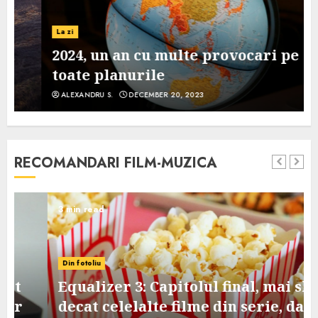
La zi
2024, un an cu multe provocari pe
toate planurile
ALEXANDRU S.
DECEMBER 20, 2023
RECOMANDARI FILM-MUZICA
3 min read
Din fotoliu
Equalizer 3: Capitolul final, mai slab
decat celelalte filme din serie, dar