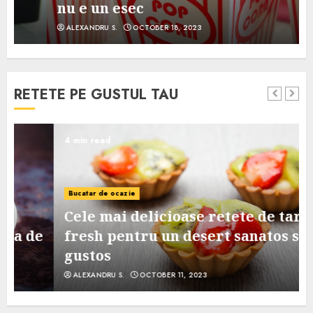
nu e un esec
ALEXANDRU S.
OCTOBER 18, 2023
RETETE PE GUSTUL TAU
4 min read
Bucatar de ocazie
Cele mai delicioase retete de tarte
e
fresh pentru un desert sanatos si
gustos
ALEXANDRU S.
OCTOBER 11, 2023