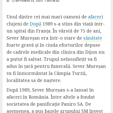
SEPTEMBER 24, 2024
1 MIN READ
Unul dintre cei mai mari oameni de
afaceri
clujeni de
După
1989 s-a stins din viață intr-
un spital din Franța. În vârstă de 75 de ani,
Sever Mureșan era într-o stare de
sănătate
foarte gravă și în ciuda eforturilor depuse
de cadrele medicale din clinica din Dijon nu
a putut fi salvat. Trupul neînsuflețit va fi
adus în țară pentru funeralii. Sever Mureșan
va fi înmormântat la Câmpia Turzii,
localitatea sa de naștere.
După 1989, Sever Mureșan s-a lansat în
afaceri în România. Între altele a fondat
societatea de panificație Paniro SA. De
asemenea, a pus bazele grupului SM Invest