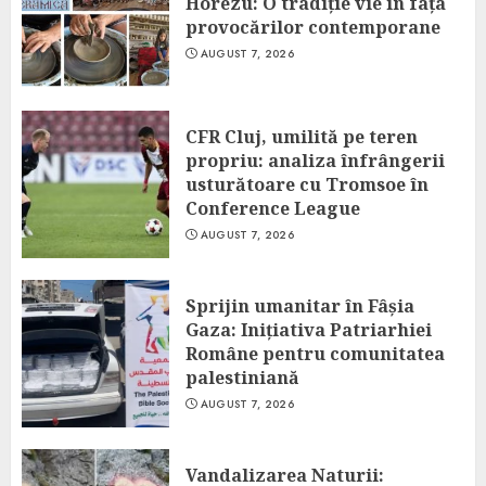
Horezu: O tradiție vie în fața
provocărilor contemporane
AUGUST 7, 2026
CFR Cluj, umilită pe teren
propriu: analiza înfrângerii
usturătoare cu Tromsoe în
Conference League
AUGUST 7, 2026
Sprijin umanitar în Fâșia
Gaza: Inițiativa Patriarhiei
Române pentru comunitatea
palestiniană
AUGUST 7, 2026
Vandalizarea Naturii: