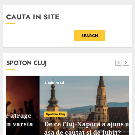
CAUTA IN SITE
SEARCH
SPOTON CLUJ
4 min read
SpotOn Cluj
De ce Cluj-Napoca a ajuns un oras
asa de cautat si de iubit?