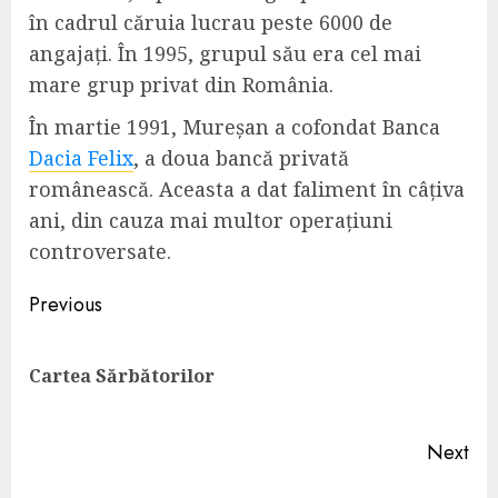
în cadrul căruia lucrau peste 6000 de
angajați. În 1995, grupul său era cel mai
mare grup privat din România.
În martie 1991, Mureșan a cofondat Banca
Dacia Felix
, a doua bancă privată
românească. Aceasta a dat faliment în câțiva
ani, din cauza mai multor operațiuni
controversate.
Continue
Previous
Reading
Pre
Cartea Sărbătorilor
pos
Next