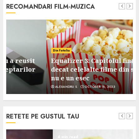
RECOMANDARI FILM-MUZICA
3 min read
Din fotoliu
Equalizer 3: Capitolul final, mai slab
decat celelalte filme din serie, dar
nu e un esec
ALEXANDRU S.
OCTOBER 18, 2023
RETETE PE GUSTUL TAU
4 min read