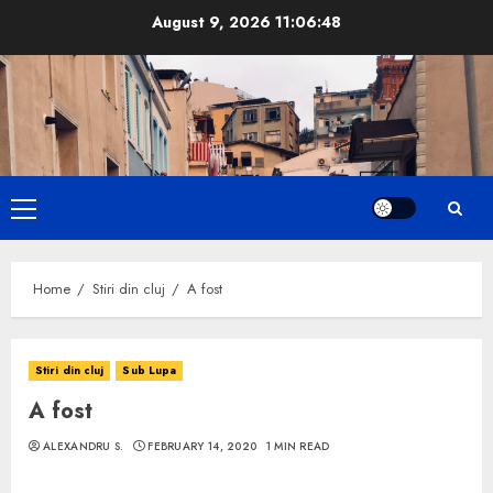
Skip
August 9, 2026
11:06:48
to
content
Primary
Menu
Home
Stiri din cluj
A fost
Stiri din cluj
Sub Lupa
A fost
ALEXANDRU S.
FEBRUARY 14, 2020
1 MIN READ