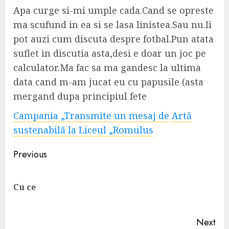
Apa curge si-mi umple cada.Cand se opreste
ma scufund in ea si se lasa linistea.Sau nu.Ii
pot auzi cum discuta despre fotbal.Pun atata
suflet in discutia asta,desi e doar un joc pe
calculator.Ma fac sa ma gandesc la ultima
data cand m-am jucat eu cu papusile (asta
mergand dupa principiul fete
Campania „Transmite un mesaj de
Artă
sustenabilă la Liceul „Romulus
Continue
Previous
Reading
Pre
Cu ce
pos
Next