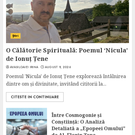
Știri
O Călătorie Spirituală: Poemul ‘Nicula’
de Ionuț Țene
AVASILOAIEI IRINA
AUGUST 9, 2026
Poemul 'Nicula' de Ionuț Țene explorează întâlnirea
dintre om și divinitate, invitând cititorii la...
CITESTE IN CONTINUARE
Între Cosmogonie și
Conștiință: O Analiză
Detaliată a „Epopeei Omului”