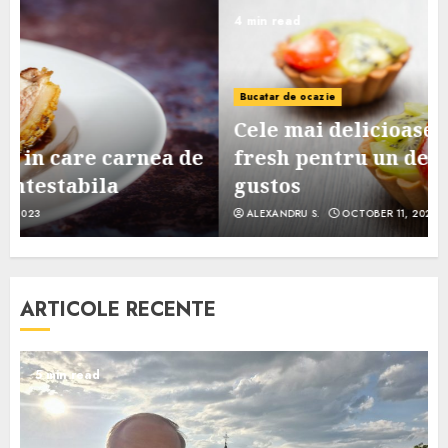
4 min read
Bucatar de ocazie
Cele mai delicioase retete de tarte
e
fresh pentru un desert sanatos si
gustos
ALEXANDRU S.
OCTOBER 11, 2023
ARTICOLE RECENTE
5 min read