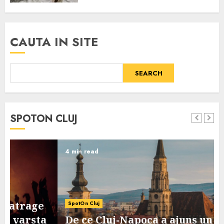
CAUTA IN SITE
SEARCH
SPOTON CLUJ
4 min read
SpotOn Cluj
De ce Cluj-Napoca a ajuns un oras