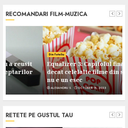
RECOMANDARI FILM-MUZICA
3 min read
Din fotoliu
Equalizer 3: Capitolul final, mai slab
decat celelalte filme din serie, dar
nu e un esec
ALEXANDRU S.
OCTOBER 18, 2023
RETETE PE GUSTUL TAU