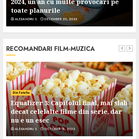
2024, un an cu multe provocari pe
toate planurile
ALEXANDRU S.
DECEMBER 20, 2023
RECOMANDARI FILM-MUZICA
3 min read
Din fotoliu
Equalizer 3: Capitolul final, mai slab
decat celelalte filme din serie, dar
nu e un esec
ALEXANDRU S.
OCTOBER 18, 2023