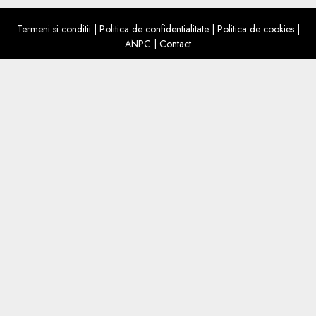
Termeni si conditii
|
Politica de confidentialitate
|
Politica de cookies
|
ANPC
|
Contact