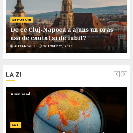
SpotOn Cluj
De ce Cluj-Napoca a ajuns un oras
asa de cautat si de iubit?
ALEXANDRU S.
OCTOBER 25, 2023
LA ZI
4 min read
La zi