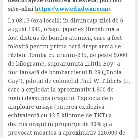
descurajeze folosirea acesteia, potrivit
site-ului
https://www.edudwar.com/
.
La 08:15 (ora locală) în dimineaţa zilei de 6
august 1945, oraşul japonez Hiroshima a
fost distrus de bomba atomică, care a fost
folosită pentru prima oară drept armă de
război. Bomba cu uraniu-235, de peste 9.000
de kilograme, supranumită „Little Boy” a
fost lansată de bombardierul B-29 („Enola
Gay”), pilotat de colonelul Paul W. Tibbets Jr.,
care a explodat la aproximativ 1.800 de
metri deasupra oraşului. Explozia de o
amploare uriaşă (puterea explozivă
echivalentă cu 12,5 kilotone de TNT) a
distrus oraşul în proporţie de 90% şi a
provocat moartea a aproximativ 120.000 de