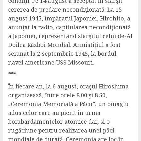
condiţii. Pe 14 august a acceptat în sfârşit
cererea de predare necondiţionată. La 15
august 1945, împăratul Japoniei, Hirohito, a
anunţat la radio, capitularea necondiţionată
a Japoniei, reprezentând sfârşitul celui de-Al
Doilea Război Mondial. Armistiţiul a fost
semnat la 2 septembrie 1945, la bordul
navei americane USS Missouri.
***
În fiecare an, la 6 august, oraşul Hiroshima
organizează, între orele 8.00 şi 8.50,
„Ceremonia Memorială a Păcii”, un omagiu
adus celor care au pierit în urma
bombardamentelor atomice dar, şi o
rugăciune pentru realizarea unei păci
mondiale de durată. Ceremonia are loc în