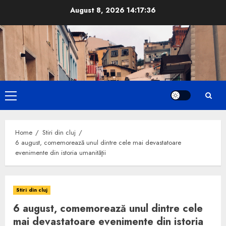
Skip
August 8, 2026
14:17:37
to
content
Primary
Menu
Home
Stiri din cluj
6 august, comemorează unul dintre cele mai devastatoare
evenimente din istoria umanităţii
Stiri din cluj
6 august, comemorează unul dintre cele
mai devastatoare evenimente din istoria