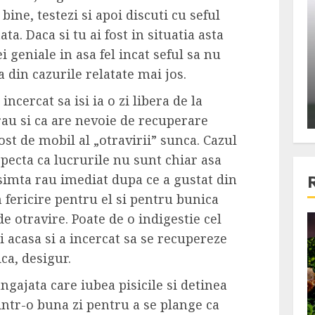
ons:
Din fotoliu
bine, testezi si apoi discuti cu seful
ti, un
The Killer, un film care nu a
ta. Daca si tu ai fost in situatia asta
e te
reusit sa se ridice la
dei geniale in asa fel incat seful sa nu
primele
nivelul asteptarilor
 din cazurile relatate mai jos.
publicului si criticilor
incercat sa isi ia o zi libera de la
ALEXANDRU S.
DECEMBER 6, 2023
au si ca are nevoie de recuperare
st de mobil al „otravirii” sunca. Cazul
specta ca lucrurile nu sunt chiar asa
simta rau imediat dupa ce a gustat din
 fericire pentru el si pentru bunica
e otravire. Poate de o indigestie cel
4 min read
 acasa si a incercat sa se recupereze
ca, desigur.
angajata care iubea pisicile si detinea
Bucatar de ocazie
3 retete delicioase in care
intr-o buna zi pentru a se plange ca