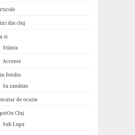
rticole
tiri din cluj
a zi
Stiinta
Accente
in fotoliu
Sa zambim
ucatar de ocazie
potOn Cluj
Sub Lupa