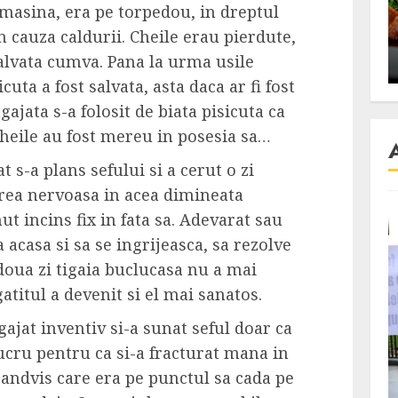
se retete
carnea de rata e vedeta
 masina, era pe torpedou, in dreptul
an
incontestabila
 cauza caldurii. Cheile erau pierdute,
salvata cumva. Pana la urma usile
ALEXANDRU S.
NOVEMBER 29, 2023
cuta a fost salvata, asta daca ar fi fost
gajata s-a folosit de biata pisicuta ca
 Cheile au fost mereu in posesia sa…
t s-a plans sefului si a cerut o zi
prea nervoasa in acea dimineata
ut incins fix in fata sa. Adevarat sau
 acasa si sa se ingrijeasca, sa rezolve
doua zi tigaia buclucasa nu a mai
atitul a devenit si el mai sanatos.
ngajat inventiv si-a sunat seful doar ca
ucru pentru ca si-a fracturat mana in
sandvis care era pe punctul sa cada pe