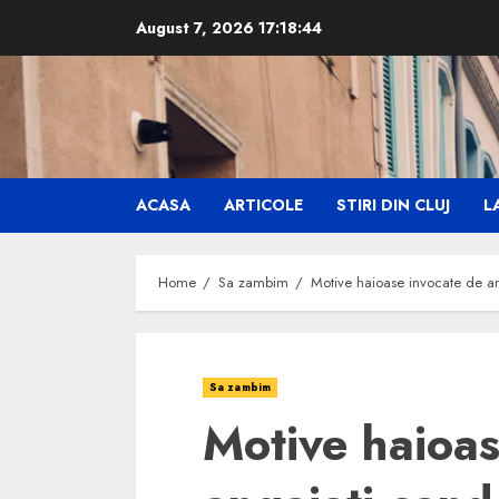
Skip
August 7, 2026
17:18:45
to
content
ACASA
ARTICOLE
STIRI DIN CLUJ
LA
Home
Sa zambim
Motive haioase invocate de anga
Sa zambim
Motive haioas