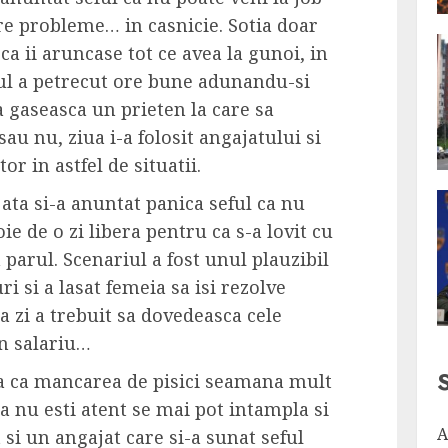
re probleme… in casnicie. Sotia doar
 ca ii aruncase tot ce avea la gunoi, in
tul a petrecut ore bune adunandu-si
a gaseasca un prieten la care sa
au nu, ziua i-a folosit angajatului si
or in astfel de situatii.
jata si-a anuntat panica seful ca nu
oie de o zi libera pentru ca s-a lovit cu
a parul. Scenariul a fost unul plauzibil
ri si a lasat femeia sa isi rezolve
 zi a trebuit sa dovedeasca cele
in salariu…
ja ca mancarea de pisici seamana mult
a nu esti atent se mai pot intampla si
A
 si un angajat care si-a sunat seful