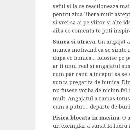
Dungeons & Drag
seful si la ce reactioneaza mai 
Onoare printre ho
pentru ziua libera mult astepta
film ca un joc car
si vrei sa ai pe viitor si alte i
cucereste de la 
aiba ce comenta te poti inspira
cadre
Sunca si otrava
. Un angajat a 
ALEXANDRU S.
MAY 17, 2023
munca motivand ca se simte r
dupa ce bunica… folosise pe po
ar fi unul real si angajatul su
cum par cand a inceput sa se 
sunca pregatita de bunica. Din
nu fusese vorba de niciun fel d
4 min read
mult. Angajatul a ramas totusi
cum a putut… departe de buni
Pisica blocata in masina
. O 
un exemplar a sunat la lucru 
Bucatar de ocazie