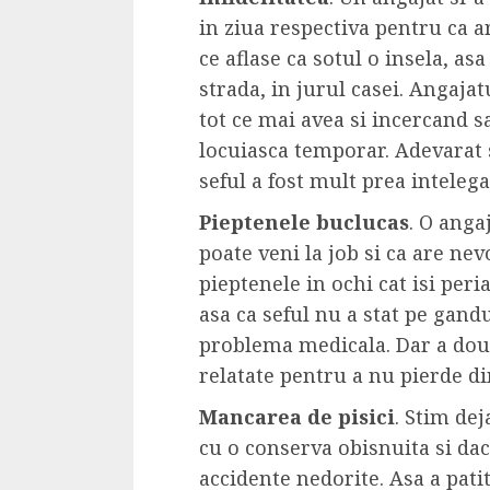
in ziua respectiva pentru ca a
ce aflase ca sotul o insela, asa
strada, in jurul casei. Angaja
tot ce mai avea si incercand s
locuiasca temporar. Adevarat s
seful a fost mult prea intelegat
Pieptenele buclucas
. O anga
poate veni la job si ca are nev
pieptenele in ochi cat isi peri
asa ca seful nu a stat pe gandu
problema medicala. Dar a doua
relatate pentru a nu pierde d
Mancarea de pisici
. Stim de
cu o conserva obisnuita si dac
accidente nedorite. Asa a patit