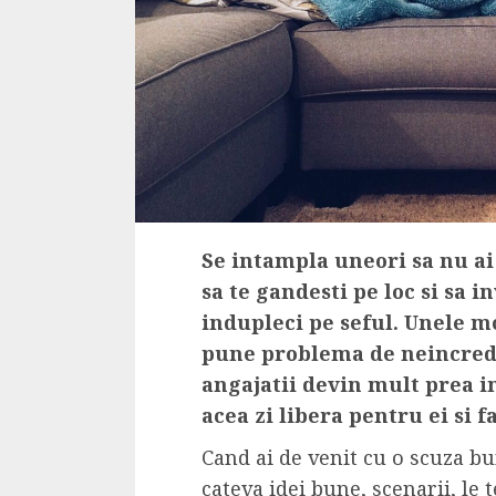
4 min read
La zi
Razboiul din Gaza
fatala pentru Ori
Mijlociu?
ALEXANDRU S.
NOVEMBER 1,
Se intampla uneori sa nu ai 
sa te gandesti pe loc si sa i
indupleci pe seful. Unele mot
pune problema de neincrede
angajatii devin mult prea i
acea zi libera pentru ei si 
Cand ai de venit cu o scuza b
3 min read
Din fotoliu
cateva idei bune, scenarii, le