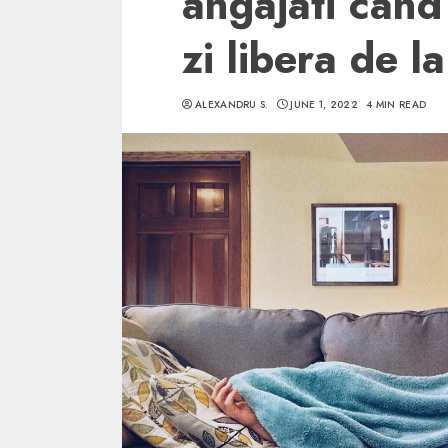
angajati cand 
zi libera de la
ALEXANDRU S.
JUNE 1, 2022
4 MIN READ
5 min read
SpotOn Cluj
Ce poti vizita in 
Clujului cand te a
weekend prelungi
“Orasul Comoara
ALEXANDRU S.
MAY 31, 2023