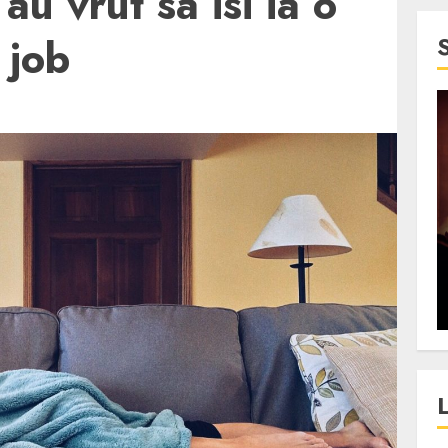
au vrut sa isi ia o
 job
4 min read
SpotOn Cluj
jurul
Festivalurile Clujului. De
fli intr-un
ce atrage Clujul tinerii si
t in
pe cei mai in varsta an de
”?
an?
ALEXANDRU S.
DECEMBER 13, 2023