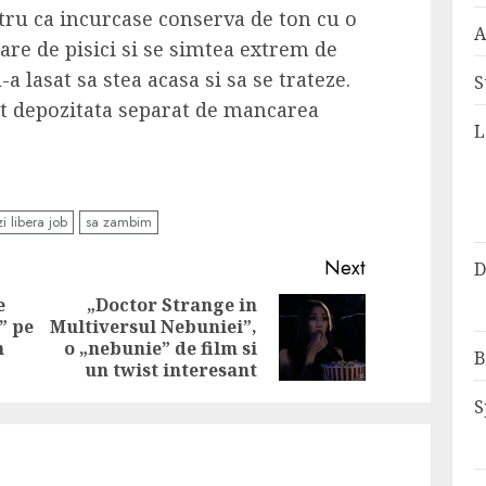
entru ca incurcase conserva de ton cu o
A
are de pisici si se simtea extrem de
l-a lasat sa stea acasa si sa se trateze.
S
st depozitata separat de mancarea
L
i libera job
sa zambim
Next
D
e
„Doctor Strange in
” pe
Multiversul Nebuniei”,
Previous
Next
n
o „nebunie” de film si
B
post:
post:
un twist interesant
S