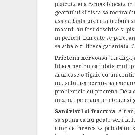
Cele mai delicioa
pisicuta ei a ramas blocata in
cu piept de curc
geamului si risca sa moara din
asa ca biata pisicuta trebuia 
ALEXANDRU S.
MAY 24, 2023
masinii au fost deschise si pisi
in pericol. Din cate se pare, an
sa aiba o zi libera garantata.
Prietena nervoasa
. Un angaja
libera pentru ca iubita mult 
aruncase o tigaie cu un contin
nu, seful i-a permis sa ramana
problemele cu prietena. De a 
incaput pe mana prietenei si g
Sandvisul si fractura
. Alt a
sa spuna ca nu poate veni la l
timp ce incerca sa prinda un 