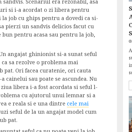
 sandvis. Scenariul era rezonabil, asa
ri si i-a acordat o zi libera pentru
A
i la job cu ghips pentru a dovedi ca si-
C
 pierzi un sandvis delicios facut cu
S
e bun pentru acasa sau pentru la job,
A
 Un angajat ghinionist si-a sunat seful
s
ra ca sa rezolve o problema mai
i
 pat. Ori facea curatenie, ori cauta
s
e-a cainelui sau poate se ascundea. Nu
ziua libera i-a fost acordata si seful l-
problema cu ajutorul unui lemnar si a
rea e reala si e una dintre
cele mai
 auzi seful de la un angajat model cum
ub pat.
 anuntat seful ca nu poate veni la job