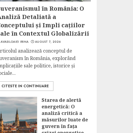
Suveranismul în România: O
naliză Detaliată a
onceptului și Impli cațiilor
ale în Contextul Globalizării
AVASILOAIEI IRINA
AUGUST 7, 2026
rticolul analizează conceptul de
uveranism în România, explorând
mplicațiile sale politice, istorice și
ociale...
CITESTE IN CONTINUARE
Starea de alertă
energetică: O
analiză critică a
măsurilor luate de
guvern în fața
crizei energetice