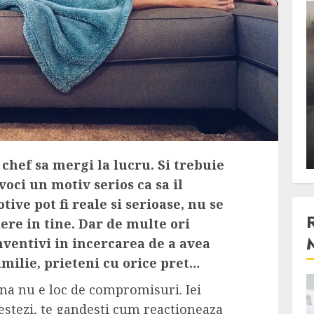
3 min read
Stiinta
, scanteia
Lumina ar putea contribui
entul
si ea la evaporarea apei in
natura
 2023
ALEXANDRU S.
DECEMBER 27, 2023
chef sa mergi la lucru. Si trebuie
nvoci un motiv serios ca sa il
ive pot fi reale si serioase, nu se
re in tine. Dar de multe ori
nventivi in incercarea de a avea
familie, prieteni cu orice pret…
una nu e loc de compromisuri. Iei
4 min read
 testezi, te gandesti cum reactioneaza