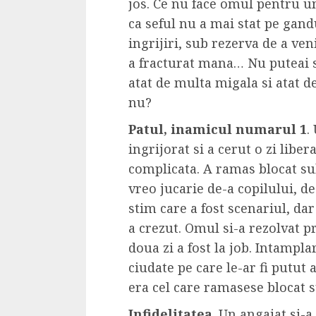
jos. Ce nu face omul pentru un
ca seful nu a mai stat pe gandu
ingrijiri, sub rezerva de a ven
a fracturat mana… Nu puteai sa
atat de multa migala si atat d
nu?
Patul, inamicul numarul 1
.
ingrijorat si a cerut o zi libe
complicata. A ramas blocat sub
vreo jucarie de-a copilului, d
stim care a fost scenariul, dar 
a crezut. Omul si-a rezolvat 
doua zi a fost la job. Intampla
ciudate pe care le-ar fi putut
era cel care ramasese blocat s
Infidelitatea
. Un angajat si-a