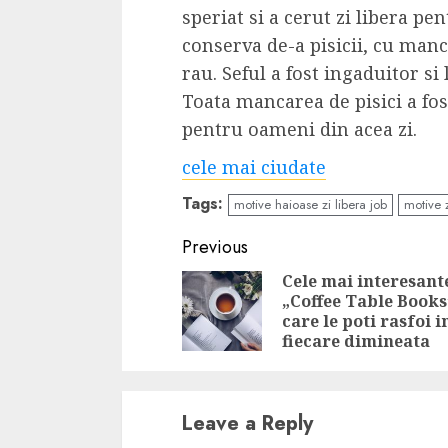
speriat si a cerut zi libera p
conserva de-a pisicii, cu manc
rau. Seful a fost ingaduitor si 
Toata mancarea de pisici a fo
pentru oameni din acea zi.
cele mai ciudate
Tags:
motive haioase zi libera job
motive z
Continue
Previous
Reading
Cele mai interesant
„Coffee Table Books
care le poti rasfoi i
fiecare dimineata
Leave a Reply