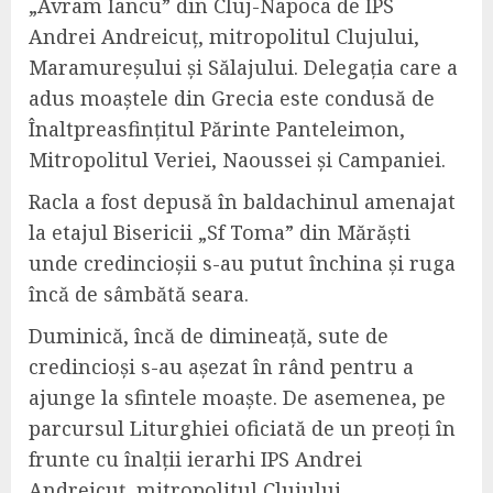
„Avram Iancu” din Cluj-Napoca de IPS
Andrei Andreicuț, mitropolitul Clujului,
Maramureșului și Sălajului. Delegația care a
adus moaștele din Grecia este condusă de
Înaltpreasfințitul Părinte Panteleimon,
Mitropolitul Veriei, Naoussei și Campaniei.
Racla a fost depusă în baldachinul amenajat
la etajul Bisericii „Sf Toma” din Mărăști
unde credincioșii s-au putut închina și ruga
încă de sâmbătă seara.
Duminică, încă de dimineață, sute de
credincioși s-au așezat în rând pentru a
ajunge la sfintele moaște. De asemenea, pe
parcursul Liturghiei oficiată de un preoți în
frunte cu înalții ierarhi IPS Andrei
Andreicuț, mitropolitul Clujului,