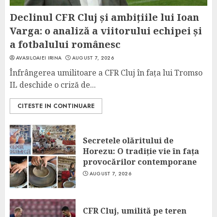
Declinul CFR Cluj și ambițiile lui Ioan
Varga: o analiză a viitorului echipei și
a fotbalului românesc
AVASILOAIEI IRINA
AUGUST 7, 2026
Înfrângerea umilitoare a CFR Cluj în fața lui Tromso
IL deschide o criză de...
CITESTE IN CONTINUARE
Secretele olăritului de
Horezu: O tradiție vie în fața
provocărilor contemporane
AUGUST 7, 2026
CFR Cluj, umilită pe teren