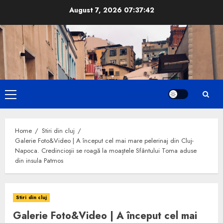
Skip
August 7, 2026
07:37:43
to
content
Primary
Menu
Home
Stiri din cluj
Galerie Foto&Video | A început cel mai mare pelerinaj din Cluj-
Napoca. Credincioșii se roagă la moaștele Sfântului Toma aduse
din insula Patmos
Stiri din cluj
Galerie Foto&Video | A început cel mai