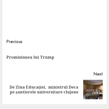
Continue
Previous
Reading
Pre
Promisiunea lui Trump
pos
Next
De Ziua Educației, ministrul Deca
Next
pe șantierele universitare clujene
post: