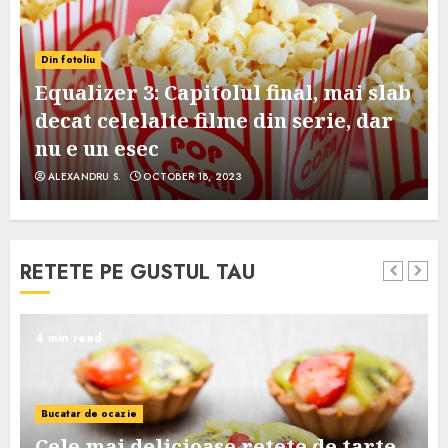
Din fotoliu
Equalizer 3: Capitolul final, mai slab
decat celelalte filme din serie, dar
nu e un esec
ALEXANDRU S.
OCTOBER 18, 2023
RETETE PE GUSTUL TAU
4 min read
Bucatar de ocazie
Cele mai delicioase retete de tarte