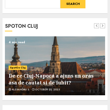
SEARCH
SPOTON CLUJ
4 min read
SpotOn Cluj
De ce Cluj-Napoca a ajuns un oras
asa de cautat si de iubit?
ALEXANDRU S.
OCTOBER 25, 2023